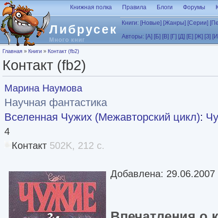
Перейти к основному содержанию
Книжная полка
Правила
Блоги
Форумы
Книги:
[Новые]
[Жанры]
[Серии]
[П
Либрусек
Авторы:
[А]
[Б]
[В]
[Г]
[Д]
[Е]
[Ж]
[З]
[И
Много книг
Вы здесь
Главная
»
Книги
»
Контакт (fb2)
Контакт (fb2)
Марина Наумова
Научная фантастика
Вселенная Чужих (Межавторский цикл)
:
Чу
4
Контакт
502K, 212 с.
Добавлена: 29.06.2007
Впечатления о 