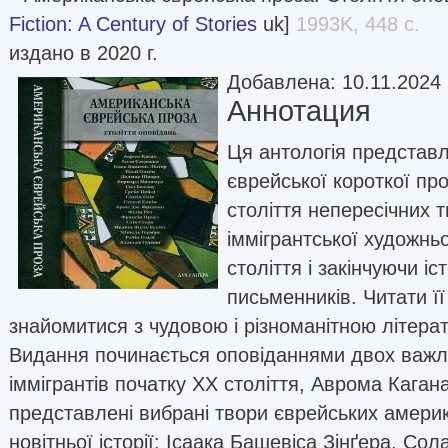
Fiction: A Century of Stories
uk]
1993K, 448 с.
издано в 2020 г.
Добавлена: 10.11.2024
Аннотация
Ця антологія представл
єврейської короткої пр
століття непересічних 
іммігрантської художнь
століття і закінчуючи і
письменників. Читати її
знайомитися з чудовою і різноманітною літера
Видання починається оповіданнями двох важл
іммігрантів початку XX століття, Аврома Кагана
представлені вибрані твори єврейських америк
новітньої історії: Ісаака Башевіса Зінґера, Сол