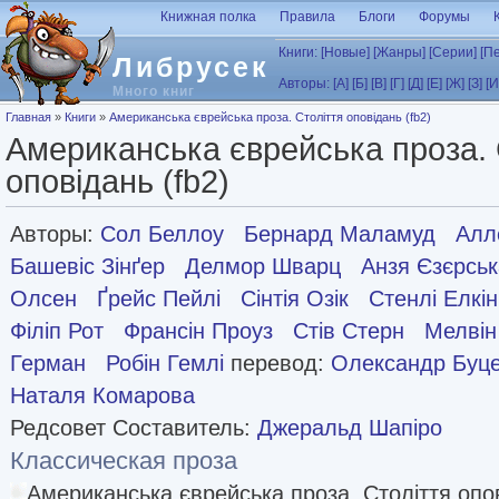
Перейти к основному содержанию
Книжная полка
Правила
Блоги
Форумы
Книги:
[Новые]
[Жанры]
[Серии]
[П
Либрусек
Авторы:
[А]
[Б]
[В]
[Г]
[Д]
[Е]
[Ж]
[З]
[И
Много книг
Вы здесь
Главная
»
Книги
»
Американська єврейська проза. Століття оповідань (fb2)
Американська єврейська проза. 
оповідань (fb2)
Авторы:
Сол Беллоу
Бернард Маламуд
Алл
Башевіс Зінґер
Делмор Шварц
Анзя Єзєрськ
Олсен
Ґрейс Пейлі
Сінтія Озік
Стенлі Елкін
Філіп Рот
Франсін Проуз
Стів Стерн
Мелвін
Герман
Робін Гемлі
перевод:
Олександр Буц
Наталя Комарова
Редсовет Составитель:
Джеральд Шапіро
Классическая проза
Американська єврейська проза. Століття опов