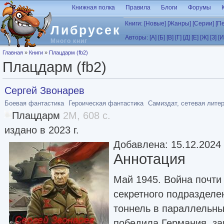
Перейти к основному содержанию
Книжная полка
Правила
Блоги
Форумы
Книги:
[Новые]
[Жанры]
[Серии]
[П
Либрусек
Авторы:
[А]
[Б]
[В]
[Г]
[Д]
[Е]
[Ж]
[З]
[И
Много книг
Вы здесь
Главная
»
Книги
»
Плацдарм (fb2)
Плацдарм (fb2)
Сергей Звонарев
Боевая фантастика
Героическая фантастика
Самиздат, сетевая лите
Плацдарм
2M, 608 с.
издано в 2023 г.
Добавлена: 15.12.2024
Аннотация
Май 1945. Война почти
секретного подраздел
тоннель в параллельны
победила Германия, за