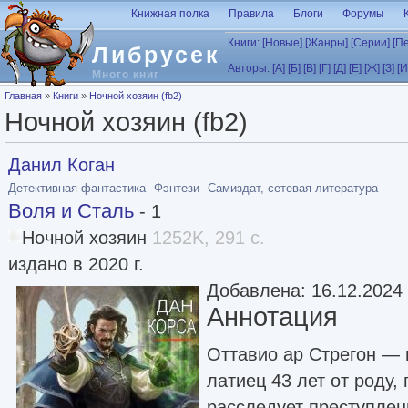
Перейти к основному содержанию
Книжная полка
Правила
Блоги
Форумы
Книги:
[Новые]
[Жанры]
[Серии]
[П
Либрусек
Авторы:
[А]
[Б]
[В]
[Г]
[Д]
[Е]
[Ж]
[З]
[И
Много книг
Вы здесь
Главная
»
Книги
»
Ночной хозяин (fb2)
Ночной хозяин (fb2)
Данил Коган
Детективная фантастика
Фэнтези
Самиздат, сетевая литература
Воля и Сталь
- 1
Ночной хозяин
1252K, 291 с.
издано в 2020 г.
Добавлена: 16.12.2024
Аннотация
Оттавио ар Стрегон —
латиец 43 лет от роду,
расследует преступлен