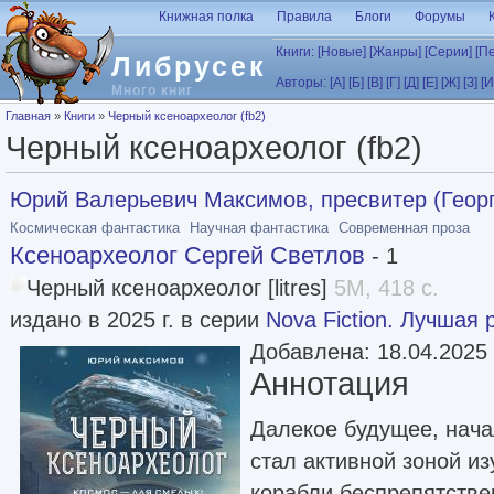
Перейти к основному содержанию
Книжная полка
Правила
Блоги
Форумы
Книги:
[Новые]
[Жанры]
[Серии]
[П
Либрусек
Авторы:
[А]
[Б]
[В]
[Г]
[Д]
[Е]
[Ж]
[З]
[И
Много книг
Вы здесь
Главная
»
Книги
»
Черный ксеноархеолог (fb2)
Черный ксеноархеолог (fb2)
Юрий Валерьевич Максимов, пресвитер (Георг
Космическая фантастика
Научная фантастика
Современная проза
Ксеноархеолог Сергей Светлов
- 1
Черный ксеноархеолог [litres]
5M, 418 с.
издано в 2025 г. в серии
Nova Fiction. Лучшая
Добавлена: 18.04.2025
Аннотация
Далекое будущее, нача
стал активной зоной из
корабли беспрепятстве