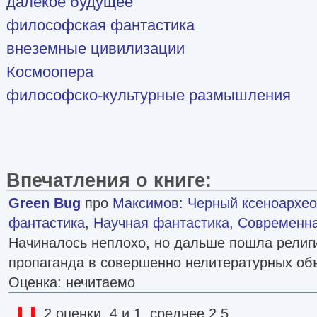
далекое будущее
философская фантастика
внеземные цивилизации
Космоопера
философско-культурные размышления
Впечатления о книге:
Green Bug
про
Максимов
:
Черный ксеноархеоло
фантастика
,
Научная фантастика
,
Современна
Начиналось неплохо, но дальше пошла религ
пропаганда в совершенно нелитературных об
Оценка: нечитаемо
2 оценки, 4 и 1, среднее 2.5