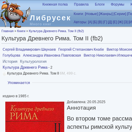
Перейти к основному содержанию
Книжная полка
Правила
Блоги
Форумы
Книги:
[Новые]
[Жанры]
[Серии]
[П
Либрусек
Авторы:
[А]
[Б]
[В]
[Г]
[Д]
[Е]
[Ж]
[З]
[И
Много книг
Вы здесь
Главная
»
Книги
»
Культура Древнего Рима. Том II (fb2)
Культура Древнего Рима. Том II (fb2)
Сергей Владимирович Шкунаев
Георгий Степанович Кнабе
Виктор Моисе
Голубцова
Александра Ивановна Павловская
Виктор Николаевич Илюшеч
История
Культурология
Культура Древнего Рима
- 2
Культура Древнего Рима. Том II
6M, 499 с.
Показать
Упоминается
издано в 1985 г.
Добавлена: 20.05.2025
Аннотация
Во втором томе рассм
аспекты римской культ