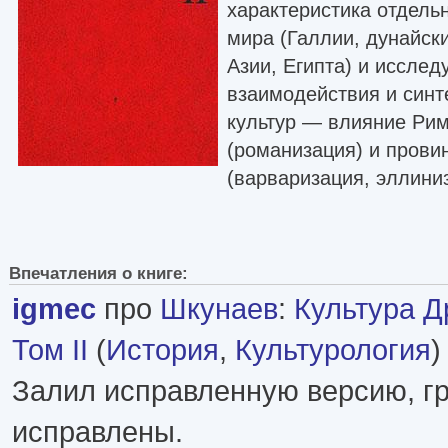
характеристика отдель
мира (Галлии, дунайск
Азии, Египта) и исслед
взаимодействия и синт
культур — влияние Рим
(романизация) и прови
(варваризация, эллини
Впечатления о книге:
igmec
про
Шкунаев
:
Культура Д
Том II
(
История
,
Культурология
)
Залил исправленную версию, гр
исправлены.