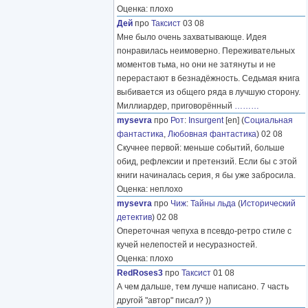
Оценка: плохо
Дей
про
Таксист
03 08
Мне было очень захватывающе. Идея
понравилась неимоверно. Переживательных
моментов тьма, но они не затянуты и не
перерастают в безнадёжность. Седьмая книга
выбивается из общего ряда в лучшую сторону.
Миллиардер, приговорённый
………
mysevra
про
Рот
:
Insurgent
[en] (
Социальная
фантастика
,
Любовная фантастика
) 02 08
Скучнее первой: меньше событий, больше
обид, рефлексии и претензий. Если бы с этой
книги начиналась серия, я бы уже забросила.
Оценка: неплохо
mysevra
про
Чиж
:
Тайны льда
(
Исторический
детектив
) 02 08
Опереточная чепуха в псевдо-ретро стиле с
кучей нелепостей и несуразностей.
Оценка: плохо
RedRoses3
про
Таксист
01 08
А чем дальше, тем лучше написано. 7 часть
другой "автор" писал? ))