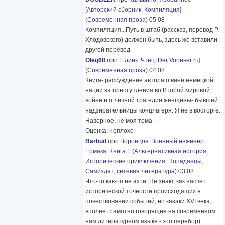
[Авторский сборник. Компиляция]
(
Современная проза
) 05 08
Компиляция...Путь в штаб (рассказ, перевод Р.
Хлодовского) должен быть, здесь же вставили
другой перевод.
Oleg68
про
Шлинк
:
Чтец
[
Der Vorleser
ru]
(
Современная проза
) 04 08
Книга- рассуждение автора о вине немецкой
нации за преступления во Второй мировой
войне и о личной трагедии женщины- бывшей
надзирательницы концлагеря. Я не в восторге.
Наверное, не моя тема.
Оценка: неплохо
Barbud
про
Воронцов
:
Военный инженер
Ермака. Книга 1
(
Альтернативная история
,
Исторические приключения
,
Попаданцы
,
Самиздат, сетевая литература
) 03 08
Что-то как-то не ахти. Не знаю, как насчет
исторической точности происходящих в
повествовании событий, но казаки XVI века,
вполне грамотно говорящие на современном
нам литературном языке - это перебор)