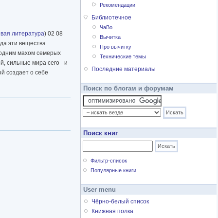
Рекомендации
Библиотечное
ЧаВо
евая литература
) 02 08
Вычитка
гда эти вещества
Про вычитку
в одним махом семерых
Технические темы
й, сильные мира сего - и
Последние материалы
ой создает о себе
Поиск по блогам и форумам
Поиск книг
Фильтр-список
Популярные книги
User menu
Чёрно-белый список
Книжная полка