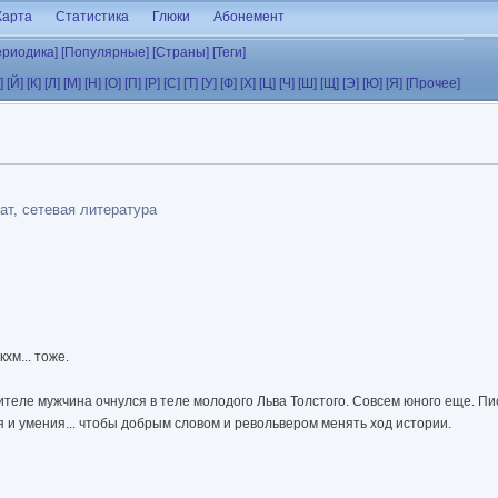
Карта
Статистика
Глюки
Абонемент
ериодика]
[Популярные]
[Страны]
[Теги]
]
[Й]
[К]
[Л]
[М]
[Н]
[О]
[П]
[Р]
[С]
[Т]
[У]
[Ф]
[Х]
[Ц]
[Ч]
[Ш]
[Щ]
[Э]
[Ю]
[Я]
[Прочее]
ат, сетевая литература
кхм... тоже.
еле мужчина очнулся в теле молодого Льва Толстого. Совсем юного еще. Писа
ия и умения... чтобы добрым словом и револьвером менять ход истории.