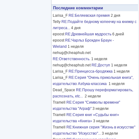
Последние комментарии
Larisa_F
RE:Беляевская премия
2 дня
Telly
RE:Подайте бедному копеечку на книжку с
литреса...
4 дня
epoost
RE:Древнейшая мудрость
6 дней
epoost
RE:Чарльз Брокден Браун -
Wieland
1 неделя
nehug@cheaphub.net
RE:Ответственность.
1 неделя
nehug@cheaphub.net
RE:Доступ
1 неделя
Larisa_F
RE:Принцесса-бродяжка
1 неделя
Larisa_F
RE:Серия "Очень прикольная книга",
издательство Азбука-классика
1 неделя
Dead_Space
RE:Прошу переформатировать,
распознать, etc...
2 недели
Tramell
RE:Серия "Символы времени"
издательства "Аграф"
3 недели
Tramell
RE:Серия книг «Судьбы книг»
издательства «Книга»
3 недели
Tramell
RE:Книжная серия "Жизнь в искусстве"
издательство "Искусство"...
3 недели