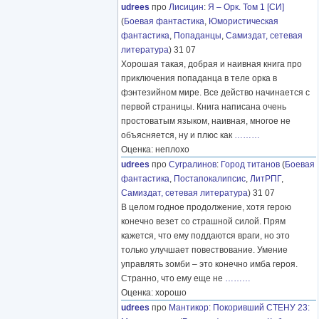
udrees
про
Лисицин
:
Я – Орк. Том 1 [СИ]
(
Боевая фантастика
,
Юмористическая
фантастика
,
Попаданцы
,
Самиздат, сетевая
литература
) 31 07
Хорошая такая, добрая и наивная книга про
приключения попаданца в теле орка в
фэнтезийном мире. Все действо начинается с
первой страницы. Книга написана очень
простоватым языком, наивная, многое не
объясняется, ну и плюс как
………
Оценка: неплохо
udrees
про
Сугралинов
:
Город титанов
(
Боевая
фантастика
,
Постапокалипсис
,
ЛитРПГ
,
Самиздат, сетевая литература
) 31 07
В целом годное продолжение, хотя герою
конечно везет со страшной силой. Прям
кажется, что ему поддаются враги, но это
только улучшает повествование. Умение
управлять зомби – это конечно имба героя.
Странно, что ему еще не
………
Оценка: хорошо
udrees
про
Мантикор
:
Покоривший СТЕНУ 23: