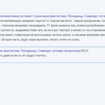
льтернативная история
,
Социальная фантастика
,
Попаданцы
,
Самиздат, сет
 употребляющие названия "ацетон" и "серная кислота" - явный анахронизм, то
 - типичная махровая ланцовщина. ГГ круче каленых яиц, всяких разбойнико
 сыплются, академики Леве чуть ли не в рот смотрят и млеют от его откровени
 сочетании с пафосным патриотизьмом, полоно-англо- и прочими фобиями гер
Вторую часть, буде такую выложат, читать точно не стану.
ая фантастика
,
Попаданцы
,
Самиздат, сетевая литература
) 06 07
ь даже если за это будут платить.