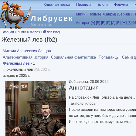
Перейти к основному содержанию
Книжная полка
Правила
Блоги
Форумы
Книги:
[Новые]
[Жанры]
[Серии]
[П
Либрусек
Авторы:
[А]
[Б]
[В]
[Г]
[Д]
[Е]
[Ж]
[З]
[И
Много книг
Вы здесь
Главная
»
Книги
»
Железный лев (fb2)
Железный лев (fb2)
Михаил Алексеевич Ланцов
Альтернативная история
Социальная фантастика
Попаданцы
Самизд
Железный лев
- 1
Железный лев
6M, 202 с.
издано в 2025 г.
Добавлена: 28.06.2025
Аннотация
На словах он Лев Толстой, а на деле... 
Так получилось.
После аварии на темпоральном ускорит
не хотел, но у него были другие знан
И он это сделает, потому что может.