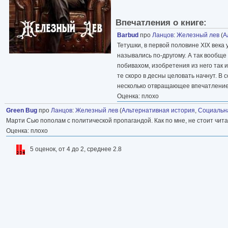
Впечатления о книге:
Barbud
про
Ланцов
:
Железный лев
(
А
Тетушки, в первой половине XIX века
назывались по-другому. А так вообще
побивахом, изобретения из него так и
те скоро в десны целовать начнут. В
несколько отвращающее впечатление. 
Оценка: плохо
Green Bug
про
Ланцов
:
Железный лев
(
Альтернативная история
,
Социальн
Марти Сью пополам с политической пропагандой. Как по мне, не стоит читат
Оценка: плохо
5 оценок, от 4 до 2, среднее 2.8