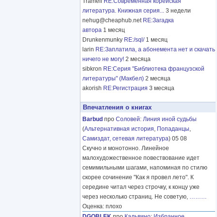
Tramell
RE:Современная корейская
литература. Книжная серия...
3 недели
nehug@cheaphub.net
RE:Загадка
автора
1 месяц
Drunkenmunky
RE:/sql/
1 месяц
larin
RE:Заплатила, а абонемента нет и скачать
ничего не могу!
2 месяца
sibkron
RE:Серия "Библиотека французской
литературы" (Макбел)
2 месяца
akorish
RE:Регистрация
3 месяца
Впечатления о книгах
Barbud
про
Соловей
:
Линия иной судьбы
(
Альтернативная история
,
Попаданцы
,
Самиздат, сетевая литература
) 05 08
Скучно и монотонно. Линейное
малохудожественное повествование идет
семимильными шагами, напоминая по стилю
скорее сочинение "Как я провел лето". К
середине читал через строчку, к концу уже
через несколько страниц. Не советую,
………
Оценка: плохо
DGOBLEK
про
Кальвино
:
Избранное