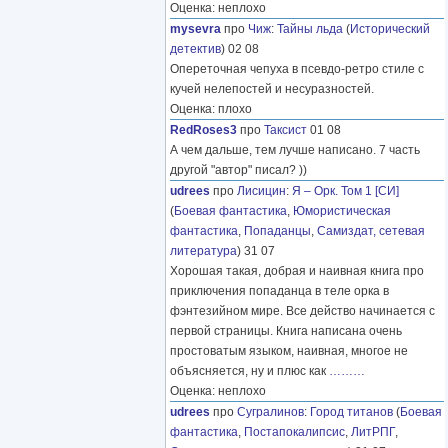
Оценка: неплохо
mysevra
про
Чиж
:
Тайны льда
(
Исторический
детектив
) 02 08
Опереточная чепуха в псевдо-ретро стиле с
кучей нелепостей и несуразностей.
Оценка: плохо
RedRoses3
про
Таксист
01 08
А чем дальше, тем лучше написано. 7 часть
другой "автор" писал? ))
udrees
про
Лисицин
:
Я – Орк. Том 1 [СИ]
(
Боевая фантастика
,
Юмористическая
фантастика
,
Попаданцы
,
Самиздат, сетевая
литература
) 31 07
Хорошая такая, добрая и наивная книга про
приключения попаданца в теле орка в
фэнтезийном мире. Все действо начинается с
первой страницы. Книга написана очень
простоватым языком, наивная, многое не
объясняется, ну и плюс как
………
Оценка: неплохо
udrees
про
Сугралинов
:
Город титанов
(
Боевая
фантастика
,
Постапокалипсис
,
ЛитРПГ
,