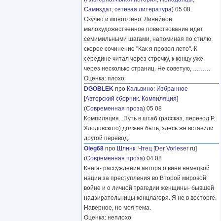
Самиздат, сетевая литература
) 05 08
Скучно и монотонно. Линейное
малохудожественное повествование идет
семимильными шагами, напоминая по стилю
скорее сочинение "Как я провел лето". К
середине читал через строчку, к концу уже
через несколько страниц. Не советую,
………
Оценка: плохо
DGOBLEK
про
Кальвино
:
Избранное
[Авторский сборник. Компиляция]
(
Современная проза
) 05 08
Компиляция...Путь в штаб (рассказ, перевод Р.
Хлодовского) должен быть, здесь же вставили
другой перевод.
Oleg68
про
Шлинк
:
Чтец
[
Der Vorleser
ru]
(
Современная проза
) 04 08
Книга- рассуждение автора о вине немецкой
нации за преступления во Второй мировой
войне и о личной трагедии женщины- бывшей
надзирательницы концлагеря. Я не в восторге.
Наверное, не моя тема.
Оценка: неплохо