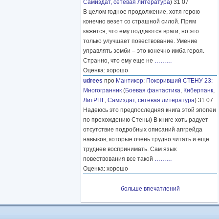
Самиздат, сетевая литература
) 31 07
В целом годное продолжение, хотя герою
конечно везет со страшной силой. Прям
кажется, что ему поддаются враги, но это
только улучшает повествование. Умение
управлять зомби – это конечно имба героя.
Странно, что ему еще не
………
Оценка: хорошо
udrees
про
Мантикор
:
Покоривший СТЕНУ 23:
Многогранник
(
Боевая фантастика
,
Киберпанк
,
ЛитРПГ
,
Самиздат, сетевая литература
) 31 07
Надеюсь это предпоследняя книга этой эпопеи
по прохождению Стены) В книге хоть радует
отсутствие подробных описаний апгрейда
навыков, которые очень трудно читать и еще
труднее воспринимать. Сам язык
повествования все такой
………
Оценка: хорошо
больше впечатлений