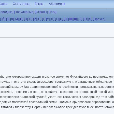
Карта
Статистика
Глюки
Абонемент
ериодика]
[Популярные]
[Страны]
[Теги]
]
[Й]
[К]
[Л]
[М]
[Н]
[О]
[П]
[Р]
[С]
[Т]
[У]
[Ф]
[Х]
[Ц]
[Ч]
[Ш]
[Щ]
[Э]
[Ю]
[Я]
[Прочее]
ействие которых происходит в разное время: от ближайшего до неопределенн
огружает читателя в свою атмосферу: тревожную или загадочную, обманчиво
елающий карьеру благодаря невероятной способности предсказывать вероятно
всю жизнь в тюрьме и вышел на свободу в совершенно непонятный новый ми
токошелек с гигантской суммой; участники космических разборок где-то в ра
родом из московской театральной семьи. Получив юридическое образование, о
 тяготел к творчеству. Сергей перевел более трех десятков пьес, постановки 