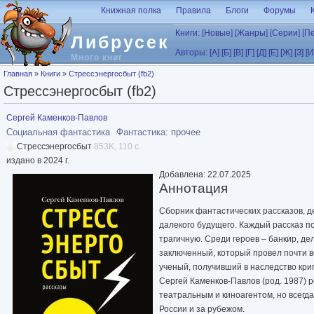
Перейти к основному содержанию
Книжная полка
Правила
Блоги
Форумы
Книги:
[Новые]
[Жанры]
[Серии]
[П
Либрусек
Авторы:
[А]
[Б]
[В]
[Г]
[Д]
[Е]
[Ж]
[З]
[И
Много книг
Вы здесь
Главная
»
Книги
»
Стрессэнергосбыт (fb2)
Стрессэнергосбыт (fb2)
Сергей Каменков-Павлов
Социальная фантастика
Фантастика: прочее
Стрессэнергосбыт
853K, 110 с.
издано в 2024 г.
Добавлена: 22.07.2025
Аннотация
Сборник фантастических рассказов, д
далекого будущего. Каждый рассказ п
трагичную. Среди героев – банкир, д
заключенный, который провел почти 
ученый, получивший в наследство крип
Сергей Каменков-Павлов (род. 1987) 
театральным и киноагентом, но всегда
России и за рубежом.