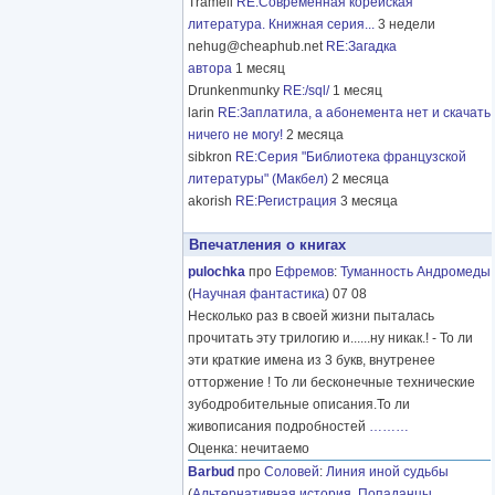
Tramell
RE:Современная корейская
литература. Книжная серия...
3 недели
nehug@cheaphub.net
RE:Загадка
автора
1 месяц
Drunkenmunky
RE:/sql/
1 месяц
larin
RE:Заплатила, а абонемента нет и скачать
ничего не могу!
2 месяца
sibkron
RE:Серия "Библиотека французской
литературы" (Макбел)
2 месяца
akorish
RE:Регистрация
3 месяца
Впечатления о книгах
pulochka
про
Ефремов
:
Туманность Андромеды
(
Научная фантастика
) 07 08
Несколько раз в своей жизни пыталась
прочитать эту трилогию и......ну никак.! - То ли
эти краткие имена из 3 букв, внутренее
отторжение ! То ли бесконечные технические
зубодробительные описания.То ли
живописания подробностей
………
Оценка: нечитаемо
Barbud
про
Соловей
:
Линия иной судьбы
(
Альтернативная история
,
Попаданцы
,