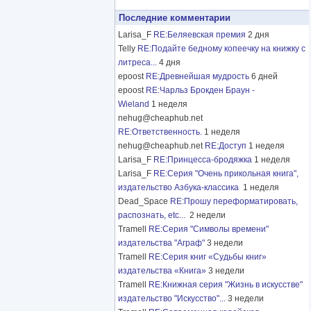
Последние комментарии
Larisa_F
RE:Беляевская премия
2 дня
Telly
RE:Подайте бедному копеечку на книжку с
литреса...
4 дня
epoost
RE:Древнейшая мудрость
6 дней
epoost
RE:Чарльз Брокден Браун -
Wieland
1 неделя
nehug@cheaphub.net
RE:Ответственность.
1 неделя
nehug@cheaphub.net
RE:Доступ
1 неделя
Larisa_F
RE:Принцесса-бродяжка
1 неделя
Larisa_F
RE:Серия "Очень прикольная книга",
издательство Азбука-классика
1 неделя
Dead_Space
RE:Прошу переформатировать,
распознать, etc...
2 недели
Tramell
RE:Серия "Символы времени"
издательства "Аграф"
3 недели
Tramell
RE:Серия книг «Судьбы книг»
издательства «Книга»
3 недели
Tramell
RE:Книжная серия "Жизнь в искусстве"
издательство "Искусство"...
3 недели