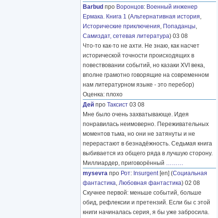
Barbud
про
Воронцов
:
Военный инженер
Ермака. Книга 1
(
Альтернативная история
,
Исторические приключения
,
Попаданцы
,
Самиздат, сетевая литература
) 03 08
Что-то как-то не ахти. Не знаю, как насчет
исторической точности происходящих в
повествовании событий, но казаки XVI века,
вполне грамотно говорящие на современном
нам литературном языке - это перебор)
Оценка: плохо
Дей
про
Таксист
03 08
Мне было очень захватывающе. Идея
понравилась неимоверно. Переживательных
моментов тьма, но они не затянуты и не
перерастают в безнадёжность. Седьмая книга
выбивается из общего ряда в лучшую сторону.
Миллиардер, приговорённый
………
mysevra
про
Рот
:
Insurgent
[en] (
Социальная
фантастика
,
Любовная фантастика
) 02 08
Скучнее первой: меньше событий, больше
обид, рефлексии и претензий. Если бы с этой
книги начиналась серия, я бы уже забросила.