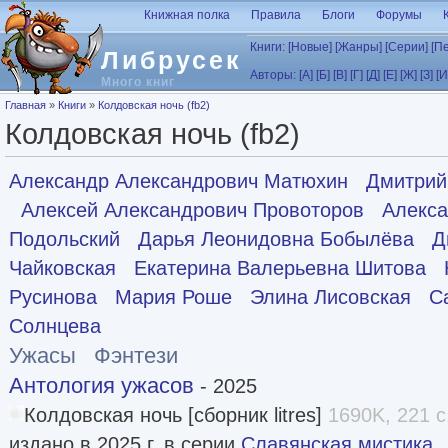
Перейти к основному содержанию
Книжная полка
Правила
Блоги
Форумы
Книги:
[Новые]
[Жанры]
[Серии]
[П
Либрусек
Авторы:
[А]
[Б]
[В]
[Г]
[Д]
[Е]
[Ж]
[З]
[И
Много книг
Вы здесь
Главная
»
Книги
»
Колдовская ночь (fb2)
Колдовская ночь (fb2)
Александр Александрович Матюхин
Дмитрий
Алексей Александрович Провоторов
Алекса
Подольский
Дарья Леонидовна Бобылёва
Д
Чайковская
Екатерина Валерьевна Шитова
Русинова
Мария Роше
Элина Лисовская
С
Солнцева
Ужасы
Фэнтези
Антология ужасов
- 2025
Колдовская ночь [сборник litres]
1690K, 221 с
издано в 2025 г. в серии
Славянская мистика