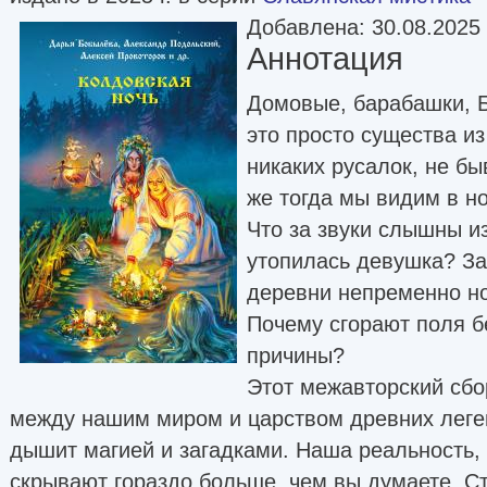
Добавлена: 30.08.2025
Аннотация
Домовые, барабашки, Б
это просто существа и
никаких русалок, не бы
же тогда мы видим в н
Что за звуки слышны из
утопилась девушка? З
деревни непременно но
Почему сгорают поля б
причины?
Этот межавторский сбо
между нашим миром и царством древних леген
дышит магией и загадками. Наша реальность,
скрывают гораздо больше, чем вы думаете. Ст