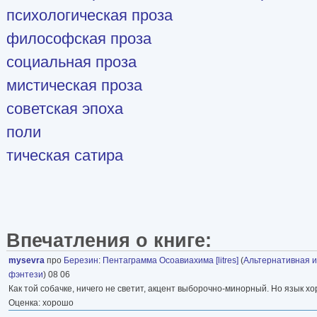
психологическая проза
философская проза
социальная проза
мистическая проза
советская эпоха
поли
тическая сатира
Впечатления о книге:
mysevra
про
Березин
:
Пентаграмма Осоавиахима [litres]
(
Альтернативная 
фэнтези
) 08 06
Как той собачке, ничего не светит, акцент выборочно-минорный. Но язык х
Оценка: хорошо