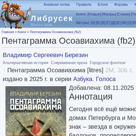
Перейти к основному содержанию
Книжная полка
Правила
Блоги
Форумы
Книги:
[Новые]
[Жанры]
[Серии]
[П
Либрусек
Авторы:
[А]
[Б]
[В]
[Г]
[Д]
[Е]
[Ж]
[З]
[И
Много книг
Вы здесь
Главная
»
Книги
»
Пентаграмма Осоавиахима (fb2)
Пентаграмма Осоавиахима (fb2)
Владимир Сергеевич Березин
Альтернативная история
Современная проза
Городское фэнтези
Пентаграмма Осоавиахима [litres]
2M, 306 с.
издано в 2025 г. в серии
Азбука. Голоса
Добавлена: 08.11.2025
Аннотация
Сегодня всё ещё можно
домах Петербурга и М
знак – звезда в окруже
баллонов, пропеллеров