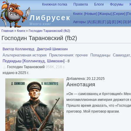
Перейти к основному содержанию
Книжная полка
Правила
Блоги
Форумы
Книги:
[Новые]
[Жанры]
[Серии]
[П
Либрусек
Авторы:
[А]
[Б]
[В]
[Г]
[Д]
[Е]
[Ж]
[З]
[И
Много книг
Вы здесь
Главная
»
Книги
»
Господин Тарановский (fb2)
Господин Тарановский (fb2)
Виктор Коллингвуд
Дмитрий Шимохин
Альтернативная история
Приключения: прочее
Попаданцы
Самиздат,
Подкидыш [Коллингвуд, Шимохин]
- 8
Господин Тарановский
958K, 218 с.
издано в 2025 г.
Добавлена: 20.12.2025
Аннотация
«Он — самозванец и бунтовщик!» Меня
многомиллионная империя держится н
Пришло время доказать, что «Господи
приговор. Мой приговор врагам.