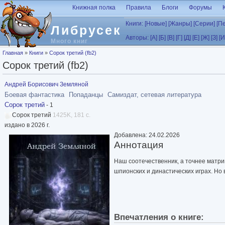
Перейти к основному содержанию
Книжная полка
Правила
Блоги
Форумы
Книги:
[Новые]
[Жанры]
[Серии]
[П
Либрусек
Авторы:
[А]
[Б]
[В]
[Г]
[Д]
[Е]
[Ж]
[З]
[И
Много книг
Вы здесь
Главная
»
Книги
»
Сорок третий (fb2)
Сорок третий (fb2)
Андрей Борисович Земляной
Боевая фантастика
Попаданцы
Самиздат, сетевая литература
Сорок третий
- 1
Сорок третий
1425K, 181 с.
издано в 2026 г.
Добавлена: 24.02.2026
Аннотация
Наш соотечественник, а точнее матриц
шпионских и династических играх. Но в
Впечатления о книге: