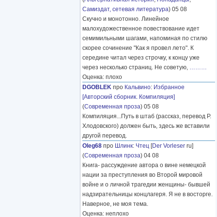
Самиздат, сетевая литература
) 05 08
Скучно и монотонно. Линейное
малохудожественное повествование идет
семимильными шагами, напоминая по стилю
скорее сочинение "Как я провел лето". К
середине читал через строчку, к концу уже
через несколько страниц. Не советую,
………
Оценка: плохо
DGOBLEK
про
Кальвино
:
Избранное
[Авторский сборник. Компиляция]
(
Современная проза
) 05 08
Компиляция...Путь в штаб (рассказ, перевод Р.
Хлодовского) должен быть, здесь же вставили
другой перевод.
Oleg68
про
Шлинк
:
Чтец
[
Der Vorleser
ru]
(
Современная проза
) 04 08
Книга- рассуждение автора о вине немецкой
нации за преступления во Второй мировой
войне и о личной трагедии женщины- бывшей
надзирательницы концлагеря. Я не в восторге.
Наверное, не моя тема.
Оценка: неплохо