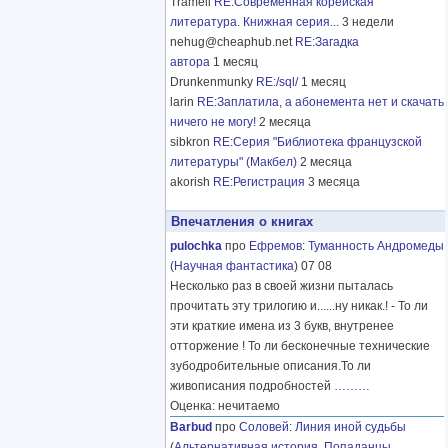
Tramell
RE:Современная корейская
литература. Книжная серия...
3 недели
nehug@cheaphub.net
RE:Загадка
автора
1 месяц
Drunkenmunky
RE:/sql/
1 месяц
larin
RE:Заплатила, а абонемента нет и скачать
ничего не могу!
2 месяца
sibkron
RE:Серия "Библиотека французской
литературы" (Макбел)
2 месяца
akorish
RE:Регистрация
3 месяца
Впечатления о книгах
pulochka
про
Ефремов
:
Туманность Андромеды
(
Научная фантастика
) 07 08
Несколько раз в своей жизни пыталась
прочитать эту трилогию и......ну никак.! - То ли
эти краткие имена из 3 букв, внутренее
отторжение ! То ли бесконечные технические
зубодробительные описания.То ли
живописания подробностей
………
Оценка: нечитаемо
Barbud
про
Соловей
:
Линия иной судьбы
(
Альтернативная история
,
Попаданцы
,