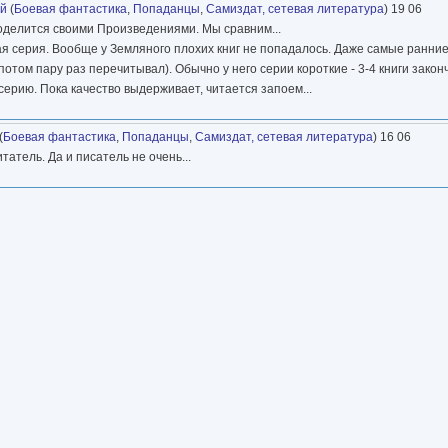
ий
(
Боевая фантастика
,
Попаданцы
,
Самиздат, сетевая литература
) 19 06
поделится своими Произведениями. Мы сравним...
ная серия. Вообще у Земляного плохих книг не попадалось. Даже самые ранние
отом пару раз перечитывал). Обычно у него серии короткие - 3-4 книги закон
ерию. Пока качество выдерживает, читается запоем...
(
Боевая фантастика
,
Попаданцы
,
Самиздат, сетевая литература
) 16 06
татель. Да и писатель не очень...