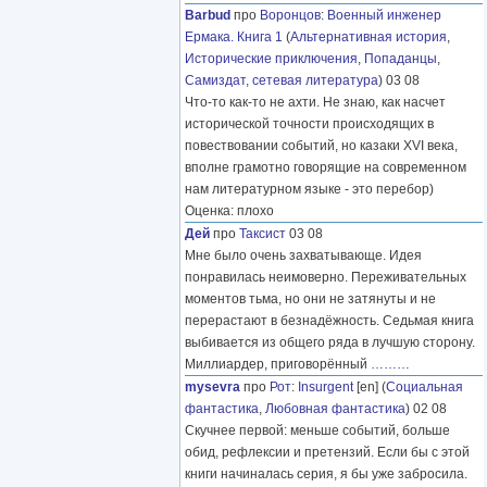
Barbud
про
Воронцов
:
Военный инженер
Ермака. Книга 1
(
Альтернативная история
,
Исторические приключения
,
Попаданцы
,
Самиздат, сетевая литература
) 03 08
Что-то как-то не ахти. Не знаю, как насчет
исторической точности происходящих в
повествовании событий, но казаки XVI века,
вполне грамотно говорящие на современном
нам литературном языке - это перебор)
Оценка: плохо
Дей
про
Таксист
03 08
Мне было очень захватывающе. Идея
понравилась неимоверно. Переживательных
моментов тьма, но они не затянуты и не
перерастают в безнадёжность. Седьмая книга
выбивается из общего ряда в лучшую сторону.
Миллиардер, приговорённый
………
mysevra
про
Рот
:
Insurgent
[en] (
Социальная
фантастика
,
Любовная фантастика
) 02 08
Скучнее первой: меньше событий, больше
обид, рефлексии и претензий. Если бы с этой
книги начиналась серия, я бы уже забросила.