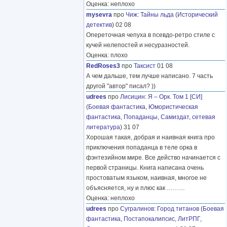
Оценка: неплохо
mysevra
про
Чиж
:
Тайны льда
(
Исторический
детектив
) 02 08
Опереточная чепуха в псевдо-ретро стиле с
кучей нелепостей и несуразностей.
Оценка: плохо
RedRoses3
про
Таксист
01 08
А чем дальше, тем лучше написано. 7 часть
другой "автор" писал? ))
udrees
про
Лисицин
:
Я – Орк. Том 1 [СИ]
(
Боевая фантастика
,
Юмористическая
фантастика
,
Попаданцы
,
Самиздат, сетевая
литература
) 31 07
Хорошая такая, добрая и наивная книга про
приключения попаданца в теле орка в
фэнтезийном мире. Все действо начинается с
первой страницы. Книга написана очень
простоватым языком, наивная, многое не
объясняется, ну и плюс как
………
Оценка: неплохо
udrees
про
Сугралинов
:
Город титанов
(
Боевая
фантастика
,
Постапокалипсис
,
ЛитРПГ
,