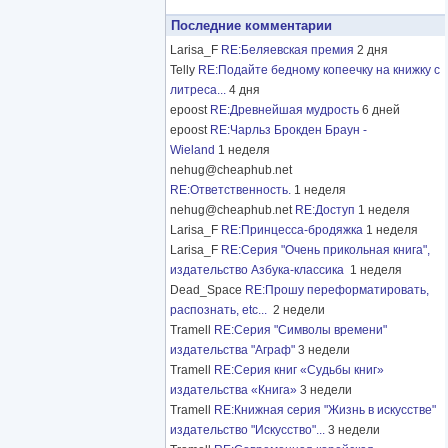
Последние комментарии
Larisa_F
RE:Беляевская премия
2 дня
Telly
RE:Подайте бедному копеечку на книжку с
литреса...
4 дня
epoost
RE:Древнейшая мудрость
6 дней
epoost
RE:Чарльз Брокден Браун -
Wieland
1 неделя
nehug@cheaphub.net
RE:Ответственность.
1 неделя
nehug@cheaphub.net
RE:Доступ
1 неделя
Larisa_F
RE:Принцесса-бродяжка
1 неделя
Larisa_F
RE:Серия "Очень прикольная книга",
издательство Азбука-классика
1 неделя
Dead_Space
RE:Прошу переформатировать,
распознать, etc...
2 недели
Tramell
RE:Серия "Символы времени"
издательства "Аграф"
3 недели
Tramell
RE:Серия книг «Судьбы книг»
издательства «Книга»
3 недели
Tramell
RE:Книжная серия "Жизнь в искусстве"
издательство "Искусство"...
3 недели