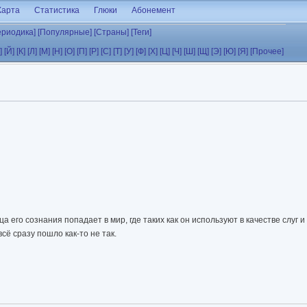
Карта
Статистика
Глюки
Абонемент
ериодика]
[Популярные]
[Страны]
[Теги]
]
[Й]
[К]
[Л]
[М]
[Н]
[О]
[П]
[Р]
[С]
[Т]
[У]
[Ф]
[Х]
[Ц]
[Ч]
[Ш]
[Щ]
[Э]
[Ю]
[Я]
[Прочее]
а его сознания попадает в мир, где таких как он используют в качестве слуг 
сё сразу пошло как-то не так.