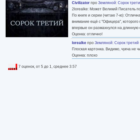
Civilizator
про
Земляной
:
Сорок трет
2lorealke: Может Великий Писатель 
По книге и серии (читаю 7-ю): Отлич
внимание ещё с "Офицера", которого п
впервые он размахнулся на длинную с
Оценка: отлично!
lorealke
про
Земляной
:
Сорок третий
Плоская картонка. Видимо, чукча не чи
Оценка: плохо
7 оценок, от 5 до 1, среднее 3.57