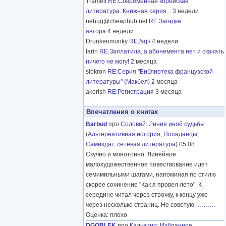
Tramell
RE:Современная корейская
литература. Книжная серия...
3 недели
nehug@cheaphub.net
RE:Загадка
автора
4 недели
Drunkenmunky
RE:/sql/
4 недели
larin
RE:Заплатила, а абонемента нет и скачать
ничего не могу!
2 месяца
sibkron
RE:Серия "Библиотека французской
литературы" (Макбел)
2 месяца
akorish
RE:Регистрация
3 месяца
Впечатления о книгах
Barbud
про
Соловей
:
Линия иной судьбы
(
Альтернативная история
,
Попаданцы
,
Самиздат, сетевая литература
) 05 08
Скучно и монотонно. Линейное
малохудожественное повествование идет
семимильными шагами, напоминая по стилю
скорее сочинение "Как я провел лето". К
середине читал через строчку, к концу уже
через несколько страниц. Не советую,
………
Оценка: плохо
DGOBLEK
про
Кальвино
:
Избранное