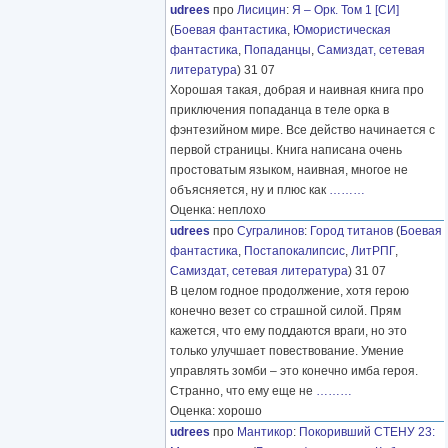
udrees
про
Лисицин
:
Я – Орк. Том 1 [СИ]
(
Боевая фантастика
,
Юмористическая
фантастика
,
Попаданцы
,
Самиздат, сетевая
литература
) 31 07
Хорошая такая, добрая и наивная книга про
приключения попаданца в теле орка в
фэнтезийном мире. Все действо начинается с
первой страницы. Книга написана очень
простоватым языком, наивная, многое не
объясняется, ну и плюс как
………
Оценка: неплохо
udrees
про
Сугралинов
:
Город титанов
(
Боевая
фантастика
,
Постапокалипсис
,
ЛитРПГ
,
Самиздат, сетевая литература
) 31 07
В целом годное продолжение, хотя герою
конечно везет со страшной силой. Прям
кажется, что ему поддаются враги, но это
только улучшает повествование. Умение
управлять зомби – это конечно имба героя.
Странно, что ему еще не
………
Оценка: хорошо
udrees
про
Мантикор
:
Покоривший СТЕНУ 23: