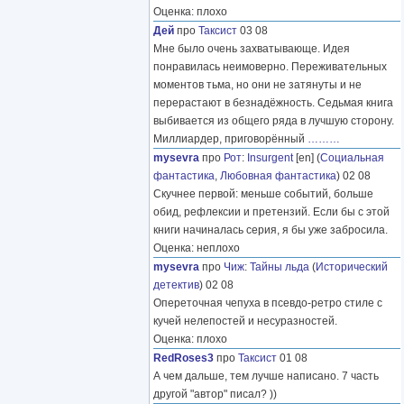
Оценка: плохо
Дей
про
Таксист
03 08
Мне было очень захватывающе. Идея
понравилась неимоверно. Переживательных
моментов тьма, но они не затянуты и не
перерастают в безнадёжность. Седьмая книга
выбивается из общего ряда в лучшую сторону.
Миллиардер, приговорённый
………
mysevra
про
Рот
:
Insurgent
[en] (
Социальная
фантастика
,
Любовная фантастика
) 02 08
Скучнее первой: меньше событий, больше
обид, рефлексии и претензий. Если бы с этой
книги начиналась серия, я бы уже забросила.
Оценка: неплохо
mysevra
про
Чиж
:
Тайны льда
(
Исторический
детектив
) 02 08
Опереточная чепуха в псевдо-ретро стиле с
кучей нелепостей и несуразностей.
Оценка: плохо
RedRoses3
про
Таксист
01 08
А чем дальше, тем лучше написано. 7 часть
другой "автор" писал? ))