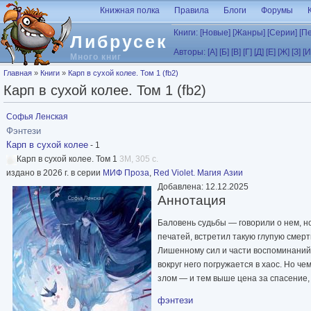
Перейти к основному содержанию
Книжная полка
Правила
Блоги
Форумы
Книги:
[Новые]
[Жанры]
[Серии]
[П
Либрусек
Авторы:
[А]
[Б]
[В]
[Г]
[Д]
[Е]
[Ж]
[З]
[И
Много книг
Вы здесь
Главная
»
Книги
»
Карп в сухой колее. Том 1 (fb2)
Карп в сухой колее. Том 1 (fb2)
Софья Ленская
Фэнтези
Карп в сухой колее
- 1
Карп в сухой колее. Том 1
3M, 305 с.
издано в 2026 г. в серии
МИФ Проза
,
Red Violet. Магия Азии
Добавлена: 12.12.2025
Аннотация
Баловень судьбы — говорили о нем, н
печатей, встретил такую глупую смерт
Лишенному сил и части воспоминаний
вокруг него погружается в хаос. Но ч
злом — и тем выше цена за спасение,
фэнтези