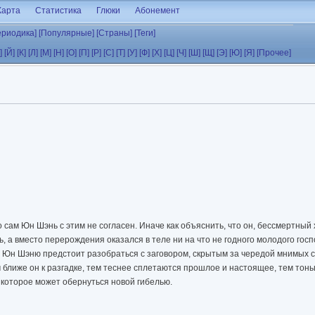
Карта
Статистика
Глюки
Абонемент
ериодика]
[Популярные]
[Страны]
[Теги]
]
[Й]
[К]
[Л]
[М]
[Н]
[О]
[П]
[Р]
[С]
[Т]
[У]
[Ф]
[Х]
[Ц]
[Ч]
[Ш]
[Щ]
[Э]
[Ю]
[Я]
[Прочее]
о сам Юн Шэнь с этим не согласен. Иначе как объяснить, что он, бессмертны
ь, а вместо перерождения оказался в теле ни на что не годного молодого гос
 Юн Шэню предстоит разобраться с заговором, скрытым за чередой мнимых с
ем ближе он к разгадке, тем теснее сплетаются прошлое и настоящее, тем тон
 которое может обернуться новой гибелью.