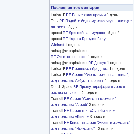
Последние комментарии
Larisa_F
RE:Беляевская премия
1 день
Telly
RE:Подайте бедному копеечку на книжку с
литреса...
3 дня
epoost
RE:Древнейшая мудрость
5 дней
epoost
RE:Чарльз Брокден Браун -
Wieland
1 неделя
nehug@cheaphub.net
RE:Ответственность.
1 неделя
nehug@cheaphub.net
RE:Доступ
1 неделя
Larisa_F
RE:Принцесса-бродяжка
1 неделя
Larisa_F
RE:Серия "Очень прикольная книга",
издательство Азбука-классика
1 неделя
Dead_Space
RE:Прошу переформатировать,
распознать, etc...
2 недели
Tramell
RE:Серия "Символы времени"
издательства "Аграф"
3 недели
Tramell
RE:Серия книг «Судьбы книг»
издательства «Книга»
3 недели
Tramell
RE:Книжная серия "Жизнь в искусстве"
издательство "Искусство"...
3 недели