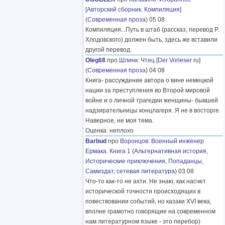
[Авторский сборник. Компиляция]
(
Современная проза
) 05 08
Компиляция...Путь в штаб (рассказ, перевод Р.
Хлодовского) должен быть, здесь же вставили
другой перевод.
Oleg68
про
Шлинк
:
Чтец
[
Der Vorleser
ru]
(
Современная проза
) 04 08
Книга- рассуждение автора о вине немецкой
нации за преступления во Второй мировой
войне и о личной трагедии женщины- бывшей
надзирательницы концлагеря. Я не в восторге.
Наверное, не моя тема.
Оценка: неплохо
Barbud
про
Воронцов
:
Военный инженер
Ермака. Книга 1
(
Альтернативная история
,
Исторические приключения
,
Попаданцы
,
Самиздат, сетевая литература
) 03 08
Что-то как-то не ахти. Не знаю, как насчет
исторической точности происходящих в
повествовании событий, но казаки XVI века,
вполне грамотно говорящие на современном
нам литературном языке - это перебор)