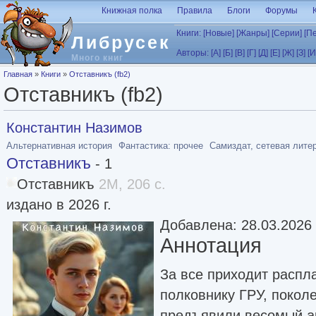
Перейти к основному содержанию
Книжная полка
Правила
Блоги
Форумы
Книги:
[Новые]
[Жанры]
[Серии]
[П
Либрусек
Авторы:
[А]
[Б]
[В]
[Г]
[Д]
[Е]
[Ж]
[З]
[И
Много книг
Вы здесь
Главная
»
Книги
»
Отставникъ (fb2)
Отставникъ (fb2)
Константин Назимов
Альтернативная история
Фантастика: прочее
Самиздат, сетевая лите
Отставникъ
- 1
Отставникъ
2M, 206 с.
издано в 2026 г.
Добавлена: 28.03.2026
Аннотация
За все приходит распл
полковнику ГРУ, покол
предъявили весомый ар