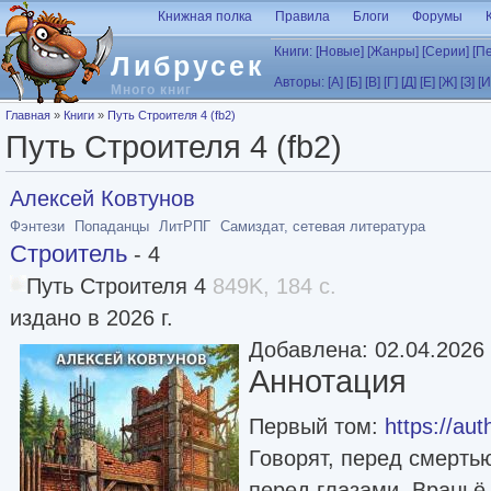
Перейти к основному содержанию
Книжная полка
Правила
Блоги
Форумы
Книги:
[Новые]
[Жанры]
[Серии]
[П
Либрусек
Авторы:
[А]
[Б]
[В]
[Г]
[Д]
[Е]
[Ж]
[З]
[И
Много книг
Вы здесь
Главная
»
Книги
»
Путь Строителя 4 (fb2)
Путь Строителя 4 (fb2)
Алексей Ковтунов
Фэнтези
Попаданцы
ЛитРПГ
Самиздат, сетевая литература
Строитель
- 4
Путь Строителя 4
849K, 184 с.
издано в 2026 г.
Добавлена: 02.04.2026
Аннотация
Первый том:
https://au
Говорят, перед смерть
перед глазами. Враньё