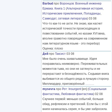
Barbud
про
Воронцов
:
Военный инженер
Ермака. Книга 1
(
Альтернативная история
,
Исторические приключения
,
Попаданцы
,
Самиздат, сетевая литература
) 03 08
Что-то как-то не ахти. Не знаю, как насчет
исторической точности происходящих в
повествовании событий, но казаки XVI века,
вполне грамотно говорящие на современном
нам литературном языке - это перебор)
Оценка: плохо
Дей
про
Таксист
03 08
Мне было очень захватывающе. Идея
понравилась неимоверно. Переживательных
моментов тьма, но они не затянуты и не
перерастают в безнадёжность. Седьмая книга
выбивается из общего ряда в лучшую сторону.
Миллиардер, приговорённый
………
mysevra
про
Рот
:
Insurgent
[en] (
Социальная
фантастика
,
Любовная фантастика
) 02 08
Скучнее первой: меньше событий, больше
обид, рефлексии и претензий. Если бы с этой
книги начиналась серия, я бы уже забросила.