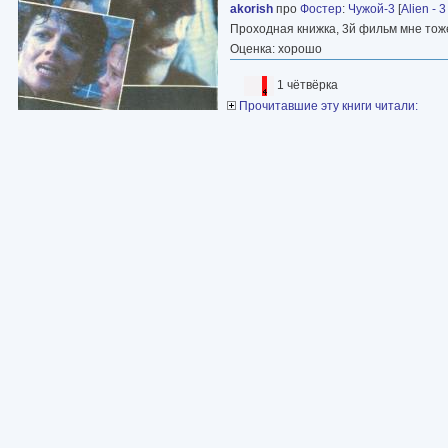
akorish
про
Фостер
:
Чужой-3
[
Alien - 3
Проходная книжка, 3й фильм мне тоже
Оценка: хорошо
1 чётвёрка
Прочитавшие эту книги читали: