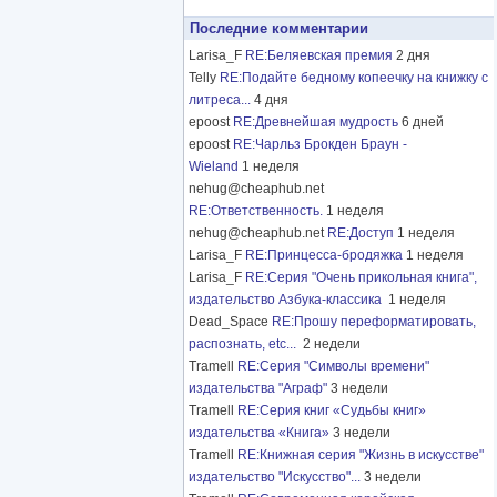
Последние комментарии
Larisa_F
RE:Беляевская премия
2 дня
Telly
RE:Подайте бедному копеечку на книжку с
литреса...
4 дня
epoost
RE:Древнейшая мудрость
6 дней
epoost
RE:Чарльз Брокден Браун -
Wieland
1 неделя
nehug@cheaphub.net
RE:Ответственность.
1 неделя
nehug@cheaphub.net
RE:Доступ
1 неделя
Larisa_F
RE:Принцесса-бродяжка
1 неделя
Larisa_F
RE:Серия "Очень прикольная книга",
издательство Азбука-классика
1 неделя
Dead_Space
RE:Прошу переформатировать,
распознать, etc...
2 недели
Tramell
RE:Серия "Символы времени"
издательства "Аграф"
3 недели
Tramell
RE:Серия книг «Судьбы книг»
издательства «Книга»
3 недели
Tramell
RE:Книжная серия "Жизнь в искусстве"
издательство "Искусство"...
3 недели