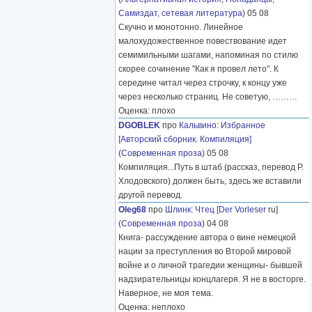
Самиздат, сетевая литература
) 05 08
Скучно и монотонно. Линейное
малохудожественное повествование идет
семимильными шагами, напоминая по стилю
скорее сочинение "Как я провел лето". К
середине читал через строчку, к концу уже
через несколько страниц. Не советую,
………
Оценка: плохо
DGOBLEK
про
Кальвино
:
Избранное
[Авторский сборник. Компиляция]
(
Современная проза
) 05 08
Компиляция...Путь в штаб (рассказ, перевод Р.
Хлодовского) должен быть, здесь же вставили
другой перевод.
Oleg68
про
Шлинк
:
Чтец
[
Der Vorleser
ru]
(
Современная проза
) 04 08
Книга- рассуждение автора о вине немецкой
нации за преступления во Второй мировой
войне и о личной трагедии женщины- бывшей
надзирательницы концлагеря. Я не в восторге.
Наверное, не моя тема.
Оценка: неплохо