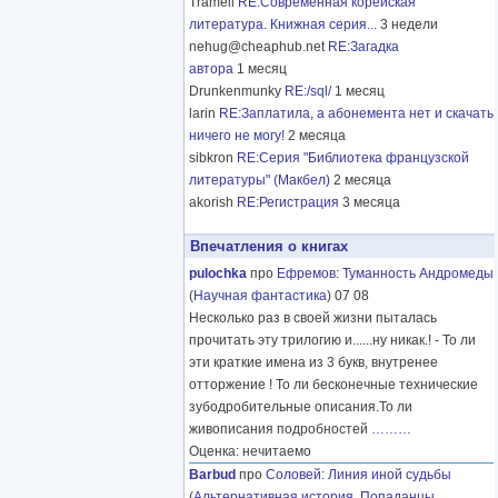
Tramell
RE:Современная корейская
литература. Книжная серия...
3 недели
nehug@cheaphub.net
RE:Загадка
автора
1 месяц
Drunkenmunky
RE:/sql/
1 месяц
larin
RE:Заплатила, а абонемента нет и скачать
ничего не могу!
2 месяца
sibkron
RE:Серия "Библиотека французской
литературы" (Макбел)
2 месяца
akorish
RE:Регистрация
3 месяца
Впечатления о книгах
pulochka
про
Ефремов
:
Туманность Андромеды
(
Научная фантастика
) 07 08
Несколько раз в своей жизни пыталась
прочитать эту трилогию и......ну никак.! - То ли
эти краткие имена из 3 букв, внутренее
отторжение ! То ли бесконечные технические
зубодробительные описания.То ли
живописания подробностей
………
Оценка: нечитаемо
Barbud
про
Соловей
:
Линия иной судьбы
(
Альтернативная история
,
Попаданцы
,