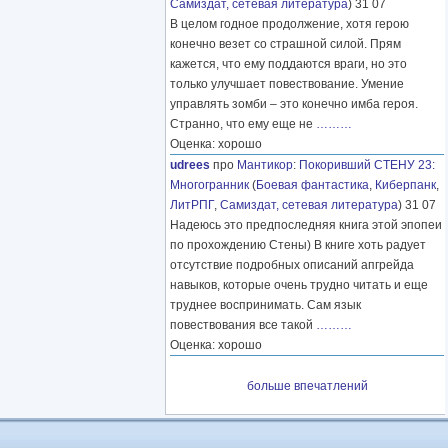
Самиздат, сетевая литература
) 31 07
В целом годное продолжение, хотя герою
конечно везет со страшной силой. Прям
кажется, что ему поддаются враги, но это
только улучшает повествование. Умение
управлять зомби – это конечно имба героя.
Странно, что ему еще не
………
Оценка: хорошо
udrees
про
Мантикор
:
Покоривший СТЕНУ 23:
Многогранник
(
Боевая фантастика
,
Киберпанк
,
ЛитРПГ
,
Самиздат, сетевая литература
) 31 07
Надеюсь это предпоследняя книга этой эпопеи
по прохождению Стены) В книге хоть радует
отсутствие подробных описаний апгрейда
навыков, которые очень трудно читать и еще
труднее воспринимать. Сам язык
повествования все такой
………
Оценка: хорошо
больше впечатлений