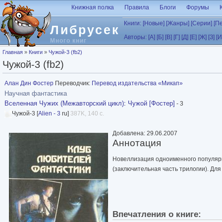
Перейти к основному содержанию
Книжная полка
Правила
Блоги
Форумы
Книги:
[Новые]
[Жанры]
[Серии]
[П
Либрусек
Авторы:
[А]
[Б]
[В]
[Г]
[Д]
[Е]
[Ж]
[З]
[И
Много книг
Вы здесь
Главная
»
Книги
»
Чужой-3 (fb2)
Чужой-3 (fb2)
Алан Дин Фостер
Переводчик:
Перевод издательства «Микап»
Научная фантастика
Вселенная Чужих (Межавторский цикл)
:
Чужой [Фостер]
- 3
Чужой-3 [
Alien - 3
ru]
387K, 140 с.
Добавлена: 29.06.2007
Аннотация
Новеллизация одноименного популяр
(заключительная часть трилогии). Дл
Впечатления о книге: