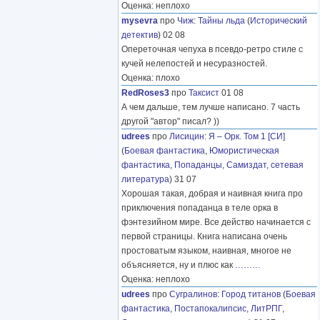
Оценка: неплохо
mysevra
про
Чиж
:
Тайны льда
(
Исторический
детектив
) 02 08
Опереточная чепуха в псевдо-ретро стиле с
кучей нелепостей и несуразностей.
Оценка: плохо
RedRoses3
про
Таксист
01 08
А чем дальше, тем лучше написано. 7 часть
другой "автор" писал? ))
udrees
про
Лисицин
:
Я – Орк. Том 1 [СИ]
(
Боевая фантастика
,
Юмористическая
фантастика
,
Попаданцы
,
Самиздат, сетевая
литература
) 31 07
Хорошая такая, добрая и наивная книга про
приключения попаданца в теле орка в
фэнтезийном мире. Все действо начинается с
первой страницы. Книга написана очень
простоватым языком, наивная, многое не
объясняется, ну и плюс как
………
Оценка: неплохо
udrees
про
Сугралинов
:
Город титанов
(
Боевая
фантастика
,
Постапокалипсис
,
ЛитРПГ
,