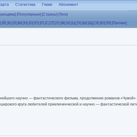
Карта
Статистика
Глюки
Абонемент
ериодика]
[Популярные]
[Страны]
[Теги]
]
[Й]
[К]
[Л]
[М]
[Н]
[О]
[П]
[Р]
[С]
[Т]
[У]
[Ф]
[Х]
[Ц]
[Ч]
[Ш]
[Щ]
[Э]
[Ю]
[Я]
[Прочее]
нейшего научно — фантастического фильма, продолжение романов «Чужой» 
я широкого круга любителей приключенческой и научно — фантастической лит