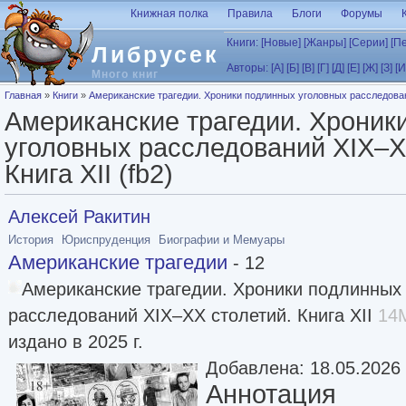
Перейти к основному содержанию
Книжная полка
Правила
Блоги
Форумы
Книги:
[Новые]
[Жанры]
[Серии]
[П
Либрусек
Авторы:
[А]
[Б]
[В]
[Г]
[Д]
[Е]
[Ж]
[З]
[И
Много книг
Вы здесь
Главная
»
Книги
»
Американские трагедии. Хроники подлинных уголовных расследовани
Американские трагедии. Хроник
уголовных расследований XIX–X
Книга XII (fb2)
Алексей Ракитин
История
Юриспруденция
Биографии и Мемуары
Американские трагедии
- 12
Американские трагедии. Хроники подлинных
расследований XIX–XX столетий. Книга XII
14M
издано в 2025 г.
Добавлена: 18.05.2026
Аннотация