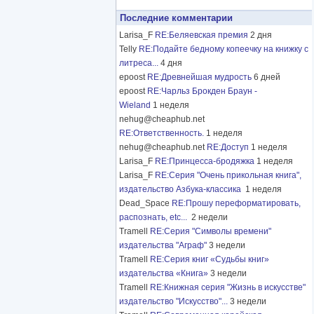
Последние комментарии
Larisa_F
RE:Беляевская премия
2 дня
Telly
RE:Подайте бедному копеечку на книжку с
литреса...
4 дня
epoost
RE:Древнейшая мудрость
6 дней
epoost
RE:Чарльз Брокден Браун -
Wieland
1 неделя
nehug@cheaphub.net
RE:Ответственность.
1 неделя
nehug@cheaphub.net
RE:Доступ
1 неделя
Larisa_F
RE:Принцесса-бродяжка
1 неделя
Larisa_F
RE:Серия "Очень прикольная книга",
издательство Азбука-классика
1 неделя
Dead_Space
RE:Прошу переформатировать,
распознать, etc...
2 недели
Tramell
RE:Серия "Символы времени"
издательства "Аграф"
3 недели
Tramell
RE:Серия книг «Судьбы книг»
издательства «Книга»
3 недели
Tramell
RE:Книжная серия "Жизнь в искусстве"
издательство "Искусство"...
3 недели