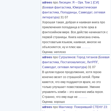
udrees
про
Лисицин
:
Я – Орк. Том 1 [СИ]
(
Боевая фантастика
,
Юмористическая
фантастика
,
Попаданцы
,
Самиздат, сетевая
литература
) 31 07
Хорошая такая, добрая и наивная книга про
приключения попаданца в теле орка в
фэнтезийном мире. Все действо начинается с
первой страницы. Книга написана очень
простоватым языком, наивная, многое не
объясняется, ну и плюс как
………
Оценка: неплохо
udrees
про
Сугралинов
:
Город титанов
(
Боевая
фантастика
,
Постапокалипсис
,
ЛитРПГ
,
Самиздат, сетевая литература
) 31 07
В целом годное продолжение, хотя герою
конечно везет со страшной силой. Прям
кажется, что ему поддаются враги, но это
только улучшает повествование. Умение
управлять зомби – это конечно имба героя.
Странно, что ему еще не
………
Оценка: хорошо
udrees
про
Мантикор
:
Покоривший СТЕНУ 23: