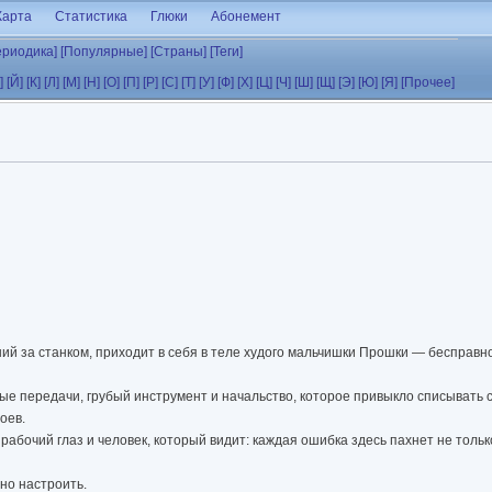
Карта
Статистика
Глюки
Абонемент
ериодика]
[Популярные]
[Страны]
[Теги]
]
[Й]
[К]
[Л]
[М]
[Н]
[О]
[П]
[Р]
[С]
[Т]
[У]
[Ф]
[Х]
[Ц]
[Ч]
[Ш]
[Щ]
[Э]
[Ю]
[Я]
[Прочее]
й за станком, приходит в себя в теле худого мальчишки Прошки — бесправн
ные передачи, грубый инструмент и начальство, которое привыкло списывать с
оев.
 рабочий глаз и человек, который видит: каждая ошибка здесь пахнет не тольк
но настроить.