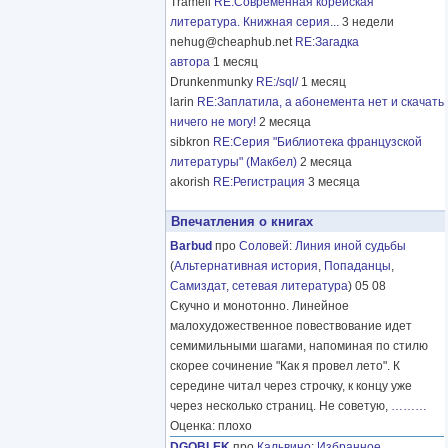
Tramell
RE:Современная корейская
литература. Книжная серия...
3 недели
nehug@cheaphub.net
RE:Загадка
автора
1 месяц
Drunkenmunky
RE:/sql/
1 месяц
larin
RE:Заплатила, а абонемента нет и скачать
ничего не могу!
2 месяца
sibkron
RE:Серия "Библиотека французской
литературы" (Макбел)
2 месяца
akorish
RE:Регистрация
3 месяца
Впечатления о книгах
Barbud
про
Соловей
:
Линия иной судьбы
(
Альтернативная история
,
Попаданцы
,
Самиздат, сетевая литература
) 05 08
Скучно и монотонно. Линейное
малохудожественное повествование идет
семимильными шагами, напоминая по стилю
скорее сочинение "Как я провел лето". К
середине читал через строчку, к концу уже
через несколько страниц. Не советую,
………
Оценка: плохо
DGOBLEK
про
Кальвино
:
Избранное