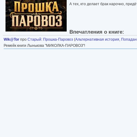
А тех, кто делает брак нарочно, придё
Впечатления о книге:
Wik@Tor
про
Старый
:
Прошка-Паровоз
(
Альтернативная история
,
Попада
Ремейк книги Лынькова "МИКОЛКА-ПАРОВОЗ"!