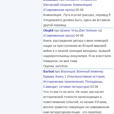
[Авторский сборник. Компиляция]
(
Современная проза
) 05 08
Компиляция...Путь в штаб (рассказ, перевод Р.
Хлодовского) должен быть, здесь же вставили
другой перевод.
Oleg68
про
Шлинк
:
Чтец
[
Der Vorleser
ru]
(
Современная проза
) 04 08
Книга- рассуждение автора о вине немецкой
нации за преступления во Второй мировой
войне и о личной трагедии женщины- бывшей
надзирательницы концлагеря. Я не в восторге.
Наверное, не моя тема.
Оценка: неплохо
Barbud
про
Воронцов
:
Военный инженер
Ермака. Книга 1
(
Альтернативная история
,
Исторические приключения
,
Попаданцы
,
Самиздат, сетевая литература
) 03 08
Что-то как-то не ахти. Не знаю, как насчет
исторической точности происходящих в
повествовании событий, но казаки XVI века,
вполне грамотно говорящие на современном
нам литературном языке - это перебор)