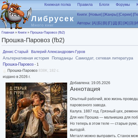
Перейти к основному содержанию
Книжная полка
Правила
Блоги
Форумы
Книги:
[Новые]
[Жанры]
[Серии]
[П
Либрусек
Авторы:
[А]
[Б]
[В]
[Г]
[Д]
[Е]
[Ж]
[З]
[И
Много книг
Вы здесь
Главная
»
Книги
»
Прошка-Паровоз (fb2)
Прошка-Паровоз (fb2)
Денис Старый
Валерий Александрович Гуров
Альтернативная история
Попаданцы
Самиздат, сетевая литература
Прошка-Паровоз
- 1
Прошка-Паровоз
838K, 182 с.
издано в 2026 г.
Добавлена: 19.05.2026
Аннотация
Опытный рабочий, всю жизнь проведши
паровозного завода.
Калуга. 1887 год. Грязный цех, ремен
Для них Прошка — мальчишка для поб
Но теперь в этом теле — старые руки,
выгодой.
Металл можно выправить. Станок мож