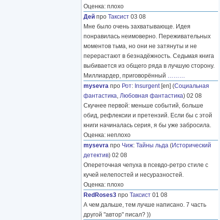
Оценка: плохо
Дей
про
Таксист
03 08
Мне было очень захватывающе. Идея
понравилась неимоверно. Переживательных
моментов тьма, но они не затянуты и не
перерастают в безнадёжность. Седьмая книга
выбивается из общего ряда в лучшую сторону.
Миллиардер, приговорённый
………
mysevra
про
Рот
:
Insurgent
[en] (
Социальная
фантастика
,
Любовная фантастика
) 02 08
Скучнее первой: меньше событий, больше
обид, рефлексии и претензий. Если бы с этой
книги начиналась серия, я бы уже забросила.
Оценка: неплохо
mysevra
про
Чиж
:
Тайны льда
(
Исторический
детектив
) 02 08
Опереточная чепуха в псевдо-ретро стиле с
кучей нелепостей и несуразностей.
Оценка: плохо
RedRoses3
про
Таксист
01 08
А чем дальше, тем лучше написано. 7 часть
другой "автор" писал? ))