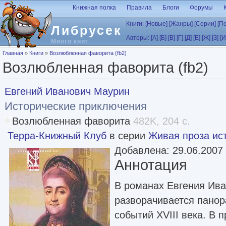
Перейти к основному содержанию
Книжная полка
Правила
Блоги
Форумы
Книги:
[Новые]
[Жанры]
[Серии]
[П
Либрусек
Авторы:
[А]
[Б]
[В]
[Г]
[Д]
[Е]
[Ж]
[З]
[И
Много книг
Вы здесь
Главная
»
Книги
»
Возлюбленная фаворита (fb2)
Возлюбленная фаворита (fb2)
Евгений Иванович Маурин
Исторические приключения
Возлюбленная фаворита
482K, 204 с.
Терра-Книжный Клуб
в серии
Живая проза ис
Добавлена: 29.06.2007
Аннотация
В романах Евгения Ив
разворачивается панор
событий XVIII века. В 