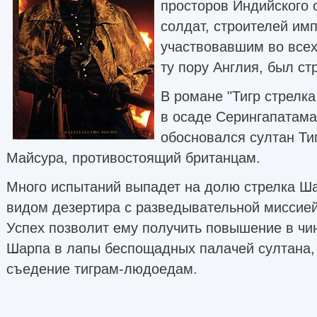
просторов Индийского 
солдат, строителей им
участвовавшим во всех
ту пору Англия, был ст
В романе "Тигр стрелка
в осаде Серингапатама
обосновался султан Ти
Майсура, противостоящий британцам.
Много испытаний выпадет на долю стрелка Ша
видом дезертира с разведывательной миссией
Успех позволит ему получить повышение в чи
Шарпа в лапы беспощадных палачей султана, 
съедение тиграм-людоедам.