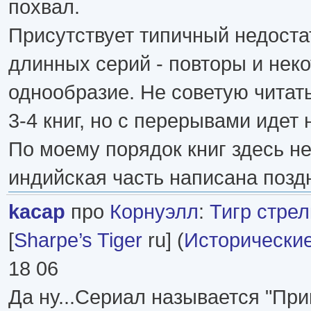
похвал.
Присутствует типичный недоста
длинных серий - повторы и нек
однообразие. Не советую читат
3-4 книг, но с перерывами идет 
По моему порядок книг здесь н
индийская часть написана позд
kacap
про
Корнуэлл
:
Тигр стре
[
Sharpe’s Tiger
ru] (
Исторически
18 06
Да ну...Сериал называется "Пр