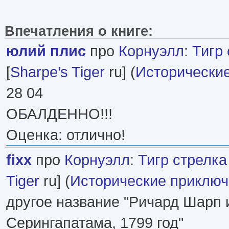
Впечатления о книге:
юлий плис
про
Корнуэлл
:
Тигр
[
Sharpe’s Tiger
ru] (
Исторически
28 04
ОБАЛДЕННО!!!
Оценка: отлично!
fixх
про
Корнуэлл
:
Тигр стрелк
Tiger
ru] (
Исторические приклю
другое название "Ричард Шарп 
Серингапатама, 1799 год"