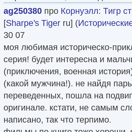
ag250380
про
Корнуэлл
:
Тигр с
[
Sharpe’s Tiger
ru] (
Исторически
30 07
моя любимая историческо-прик
серия! будет интересна и маль
(приключения, военная истори
(какой мужчина!). не найдя пар
переведенных, пошла на подвиг
оригинале. кстати, не самым с
написано, так что терпимо.
фильмы по книге тоже хороши, 