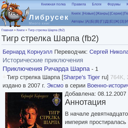
Перейти к основному содержанию
Книжная полка
Правила
Блоги
Форумы
Книги:
[Новые]
[Жанры]
[Серии]
[П
Либрусек
Авторы:
[А]
[Б]
[В]
[Г]
[Д]
[Е]
[Ж]
[З]
[И
Много книг
Вы здесь
Главная
»
Книги
»
Тигр стрелка Шарпа (fb2)
Тигр стрелка Шарпа (fb2)
Бернард Корнуэлл
Переводчик:
Сергей Никол
Исторические приключения
Приключения Ричарда Шарпа
- 1
Тигр стрелка Шарпа [
Sharpe’s Tiger
ru]
764K, 
издано в 2007 г.
Эксмо
в серии
Военно-истори
Добавлена: 08.12.2007
Аннотация
В начале девятнадцато
империя простиралась