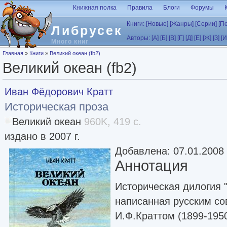
Перейти к основному содержанию
Книжная полка
Правила
Блоги
Форумы
Книги:
[Новые]
[Жанры]
[Серии]
[П
Либрусек
Авторы:
[А]
[Б]
[В]
[Г]
[Д]
[Е]
[Ж]
[З]
[И
Много книг
Вы здесь
Главная
»
Книги
»
Великий океан (fb2)
Великий океан (fb2)
Иван Фёдорович Кратт
Историческая проза
Великий океан
960K, 419 с.
издано в 2007 г.
Добавлена: 07.01.2008
Аннотация
Историческая дилогия "
написанная русским со
И.Ф.Краттом (1899-1950