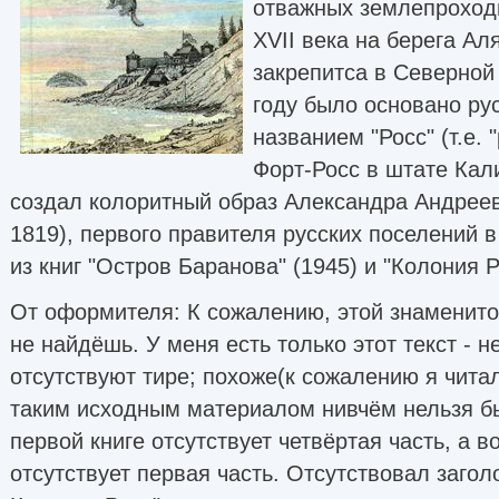
отважных землепроход
XVII века на берега Ал
закрепитса в Северной
году было основано ру
названием "Росс" (т.е. 
Форт-Росс в штате Ка
создал колоритный образ Александра Андреев
1819), первого правителя русских поселений 
из книг "Остров Баранова" (1945) и "Колония Р
От оформителя: К сожалению, этой знаменито
не найдёшь. У меня есть только этот текст - н
отсутствуют тире; похоже(к сожалению я читал
таким исходным материалом нивчём нельзя бы
первой книге отсутствует четвёртая часть, a в
отсутствует первая часть. Отсутствовал заголо