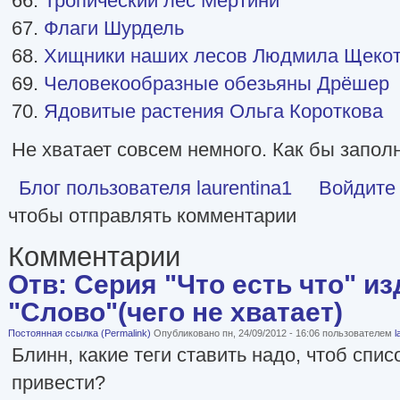
66.
Тропический лес Мертини
67.
Флаги Шурдель
68.
Хищники наших лесов Людмила Щеко
69.
Человекообразные обезьяны Дрёшер
70.
Ядовитые растения Ольга Короткова
Не хватает совсем немного. Как бы запол
Блог пользователя laurentina1
Войдите
чтобы отправлять комментарии
Комментарии
Отв: Серия "Что есть что" и
"Слово"(чего не хватает)
Постоянная ссылка (Permalink)
Опубликовано пн, 24/09/2012 - 16:06 пользователем
l
Блинн, какие теги ставить надо, чтоб спи
привести?