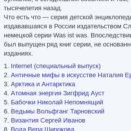
тысячелетия назад.
Что есть что — серия детской энциклопед
издававшаяся в России издательством Сл
немецкой серии Was ist was. Впоследстви
был выпущен ряд книг серии, не основан
изданиях.
1.
Internet (специальный выпуск)
2.
Античные мифы в искусстве Наталия Е
3.
Арктика и Антарктика
4.
Атомная энергия Зигфрид Ауст
5.
Бабочки Николай Непомнящий
6.
Ведьмы Вольфганг Тарновский
7.
Византия Сергей Иванов
8.
Вода Вера Широкова