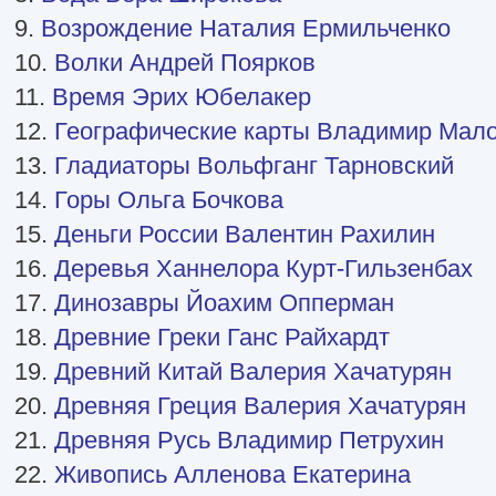
9.
Возрождение Наталия Ермильченко
10.
Волки Андрей Поярков
11.
Время Эрих Юбелакер
12.
Географические карты Владимир Мал
13.
Гладиаторы Вольфганг Тарновский
14.
Горы Ольга Бочкова
15.
Деньги России Валентин Рахилин
16.
Деревья Ханнелора Курт-Гильзенбах
17.
Динозавры Йоахим Опперман
18.
Древние Греки Ганс Райхардт
19.
Древний Китай Валерия Хачатурян
20.
Древняя Греция Валерия Хачатурян
21.
Древняя Русь Владимир Петрухин
22.
Живопись Алленова Екатерина