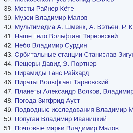
38.
Мосты Райнер Кёте
39.
Музеи Владимир Малов
40.
Мультимедиа А. Шменк, А. Вэтьен, Р. К
41.
Наше тело Вольфганг Тарновский
42.
Небо Владимир Сурдин
43.
Орбитальные станции Станислав Зигу
44.
Пещеры Давид Э. Портнер
45.
Пирамиды Ганс Райхард
46.
Пираты Вольфганг Тарновский
47.
Планеты Александр Волков, Владими
48.
Погода Зигфрид Ауст
49.
Подводные исследования Владимир 
50.
Попугаи Владимир Иваницкий
51.
Почтовые марки Владимир Малов