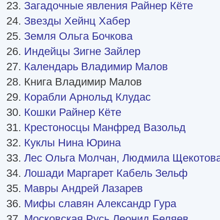
23.
Загадочные явления Райнер Кёте
24.
Звезды Хейнц Хабер
25.
Земля Ольга Бочкова
26.
Индейцы Зигне Зайлер
27.
Календарь Владимир Малов
28. Книга Владимир Малов
29.
Корабли Арнольд Клудас
30.
Кошки Райнер Кёте
31.
Крестоносцы Манфред Вазольд
32.
Куклы Нина Юрина
33.
Лес Ольга Молчан, Людмила Щекотов
34.
Лошади Маргарет Кабель Зельф
35.
Мавры Андрей Лазарев
36.
Мифы славян Александр Гура
37.
Московская Русь Леонид Беляев