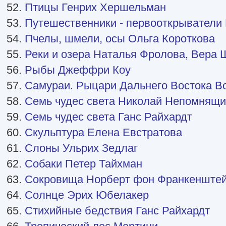
52.
Птицы Генрих Хершельман
53.
Путешественники - первооткрыватели 
54.
Пчелы, шмели, осы Ольга Короткова
55.
Реки и озера Наталья Фролова, Вера 
56.
Рыбы Джеффри Коу
57.
Самураи. Рыцари Дальнего Востока В
58.
Семь чудес света Николай Непомнящ
59.
Семь чудес света Ганс Райхардт
60.
Скульптура Елена Евстратова
61.
Слоны Ульрих Зедлаг
62.
Собаки Петер Тайхман
63.
Сокровища Норберт фон Франкенште
64.
Солнце Эрих Юбелакер
65.
Стихийные бедствия Ганс Райхардт