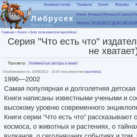
Перейти к основному содержанию
Книжная полка
Правила
Блоги
Форумы
Книги:
[Новые]
[Жанры]
[Серии]
[П
Либрусек
Авторы:
[А]
[Б]
[В]
[Г]
[Д]
[Е]
[Ж]
[З]
[И
Много книг
Вы здесь
Главная
»
Блоги
»
Блог пользователя laurentina1
Серия "Что есть что" издател
не хватает
Главные вкладки
Просмотр
(активная вкладка)
Упомянутые авторы и книги
Опубликовано пн, 24/09/2012 - 16:04 пользователем
laurentina1
1996—2002
Самая популярная и долголетняя детская 
Книги написаны известными учеными и со
высокому уровню современного энциклопе
Книги серии “Что есть что” рассказывают 
космоса, о животных и растениях, о тайна
вулканов, о сегодняшних событиях и том,