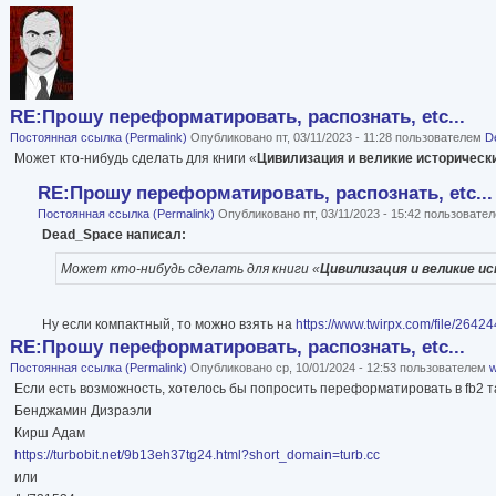
RE:Прошу переформатировать, распознать, etc...
Постоянная ссылка (Permalink)
Опубликовано пт, 03/11/2023 - 11:28 пользователем
D
Может кто-нибудь сделать для книги «
Цивилизация и великие историческ
RE:Прошу переформатировать, распознать, etc...
Постоянная ссылка (Permalink)
Опубликовано пт, 03/11/2023 - 15:42 пользовате
Dead_Space написал:
Может кто-нибудь сделать для книги «
Цивилизация и великие и
Ну если компактный, то можно взять на
https://www.twirpx.com/file/26424
RE:Прошу переформатировать, распознать, etc...
Постоянная ссылка (Permalink)
Опубликовано ср, 10/01/2024 - 12:53 пользователем
w
Если есть возможность, хотелось бы попросить переформатировать в fb2 та
Бенджамин Дизраэли
Кирш Адам
https://turbobit.net/9b13eh37tg24.html?short_domain=turb.cc
или