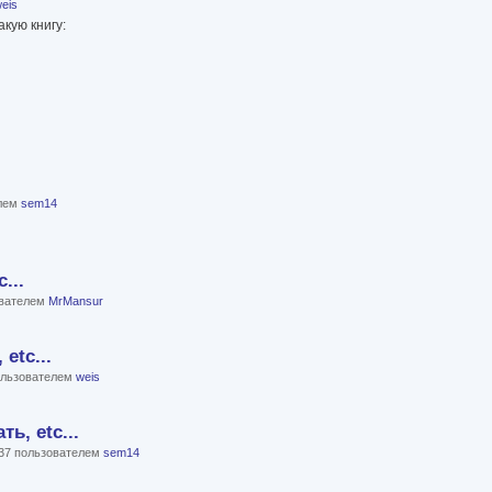
eis
кую книгу:
елем
sem14
...
ователем
MrMansur
etc...
пользователем
weis
ь, etc...
:37 пользователем
sem14