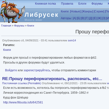
Перейти к основному содержанию
Книжная полка
Правила
Блоги
Форумы
Книги:
[Новые]
[Жанры]
[Серии]
[П
Либрусек
Авторы:
[А]
[Б]
[В]
[Г]
[Д]
[Е]
[Ж]
[З]
[И
Много книг
Вы здесь
Главная
»
Форумы
»
Книги
Прошу перефор
Опубликовано сб, 04/09/2021 - 03:41 пользователем
sem14
Forums:
Книги
Форум для просьб о переформатировании любых форматов в фб2.
Просьбы в других форумах будут удаляться.
Войдите
или
зарегистрируйтесь
, чтобы отправлять комментарии
RE:Прошу переформатировать, распознать, etc...
Постоянная ссылка (Permalink)
Опубликовано чт, 09/12/2021 - 23:05 пользователем
w
Если есть возможность, хотелось бы попросить переформатировать в fb2 та
Личная корреспонденция из Санкт-Петербурга. 1859–1862 гг
Курд фон Шлёцер
http://www.flibusta.is/b/642581