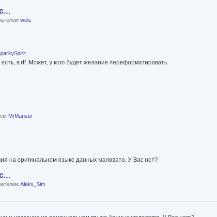
...
ователем
weis
parkySpirit
есть, в rtf. Может, у кого будет желание переформатировать.
елем
MrMansur
ния на оригинальном языке данных маловато. У Вас нет?
...
ователем
Aleks_Sim