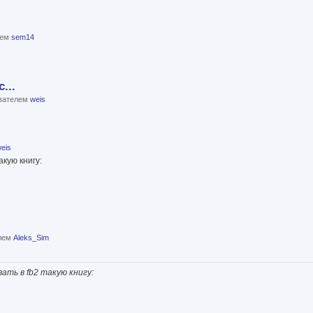
лем
sem14
...
ователем
weis
eis
кую книгу:
елем
Aleks_Sim
ть в fb2 такую книгу: