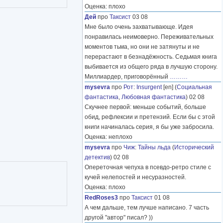
Оценка: плохо
Дей
про
Таксист
03 08
Мне было очень захватывающе. Идея
понравилась неимоверно. Переживательных
моментов тьма, но они не затянуты и не
перерастают в безнадёжность. Седьмая книга
выбивается из общего ряда в лучшую сторону.
Миллиардер, приговорённый
………
mysevra
про
Рот
:
Insurgent
[en] (
Социальная
фантастика
,
Любовная фантастика
) 02 08
Скучнее первой: меньше событий, больше
обид, рефлексии и претензий. Если бы с этой
книги начиналась серия, я бы уже забросила.
Оценка: неплохо
mysevra
про
Чиж
:
Тайны льда
(
Исторический
детектив
) 02 08
Опереточная чепуха в псевдо-ретро стиле с
кучей нелепостей и несуразностей.
Оценка: плохо
RedRoses3
про
Таксист
01 08
А чем дальше, тем лучше написано. 7 часть
другой "автор" писал? ))