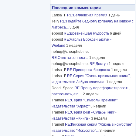
Последние комментарии
Larisa_F
RE:Беляевская премия
1 день
Telly
RE:Подайте бедному копеечку на книжку с
литреса...
3 дня
epoost
RE:Древнейшая мудрость
6 дней
epoost
RE:Чарльз Брокден Браун -
Wieland
1 неделя
nehug@cheaphub.net
RE:Ответственность.
1 неделя
nehug@cheaphub.net
RE:Доступ
1 неделя
Larisa_F
RE:Принцесса-бродяжка
1 неделя
Larisa_F
RE:Серия "Очень прикольная книга",
издательство Азбука-классика
1 неделя
Dead_Space
RE:Прошу переформатировать,
распознать, etc...
2 недели
Tramell
RE:Серия "Символы времени"
издательства "Аграф"
3 недели
Tramell
RE:Серия книг «Судьбы книг»
издательства «Книга»
3 недели
Tramell
RE:Книжная серия "Жизнь в искусстве"
издательство "Искусство"...
3 недели