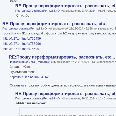
Взял
RE:Прошу переформатировать, распознать, etc
Постоянная ссылка (Permalink)
Опубликовано вт, 23/04/2024 - 08:05 польз
Спасибо
RE:Прошу переформатировать, распознать, etc...
Постоянная ссылка (Permalink)
Опубликовано сб, 21/12/2024 - 22:28 пользователем
S
Есть 3 книги Жорж Санд. Я с форматом fb2 не дружу, поэтому выложила, как 
http://fb27.online/b/760459
http://fb27.online/b/755996
http://fb27.online/b/755997
RE:Прошу переформатировать, распознать, etc...
Постоянная ссылка (Permalink)
Опубликовано чт, 26/12/2024 - 13:03 пользоват
Здравствуйте.
Пучеглазая фея:
http://lib.rusec.net/b/784162
Остальные тоже попробую сделать, вот только для аннотации и назва
RE:Прошу переформатировать, распознать, etc
Постоянная ссылка (Permalink)
Опубликовано чт, 26/12/2024 - 14:40 польз
MrMansur написал: