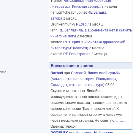
Tramell
RE:Современная корейская
литература. Книжная серия...
3 недели
nehug@cheaphub.net
RE:Загадка
автора
1 месяц
Drunkenmunky
RE:/sql/
1 месяц
larin
RE:Заплатила, а абонемента нет и скачать
ничего не могу!
2 месяца
sibkron
RE:Серия "Библиотека французской
литературы" (Макбел)
2 месяца
akorish
RE:Регистрация
3 месяца
Впечатления о книгах
ре?
Barbud
про
Соловей
:
Линия иной судьбы
(
Альтернативная история
,
Попаданцы
,
Самиздат, сетевая литература
) 05 08
Скучно и монотонно. Линейное
малохудожественное повествование идет
семимильными шагами, напоминая по стилю
скорее сочинение "Как я провел лето". К
середине читал через строчку, к концу уже
через несколько страниц. Не советую,
………
Оценка: плохо
DGOBLEK
про
Кальвино
:
Избранное