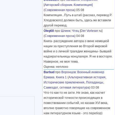
[Авторский сборник. Компиляция]
(
Современная проза
) 05 08
Компиляция...Путь в штаб (рассказ, перевод Р.
Хлодовского) должен быть, здесь же вставили
другой перевод.
Oleg68
про
Шлинк
:
Чтец
[
Der Vorleser
ru]
(
Современная проза
) 04 08
Книга- рассуждение автора о вине немецкой
нации за преступления во Второй мировой
войне и о личной трагедии женщины- бывшей
надзирательницы концлагеря. Я не в восторге.
Наверное, не моя тема.
Оценка: неплохо
Barbud
про
Воронцов
:
Военный инженер
Ермака. Книга 1
(
Альтернативная история
,
Исторические приключения
,
Попаданцы
,
Самиздат, сетевая литература
) 03 08
Что-то как-то не ахти. Не знаю, как насчет
исторической точности происходящих в
повествовании событий, но казаки XVI века,
вполне грамотно говорящие на современном
нам литературном языке - это перебор)