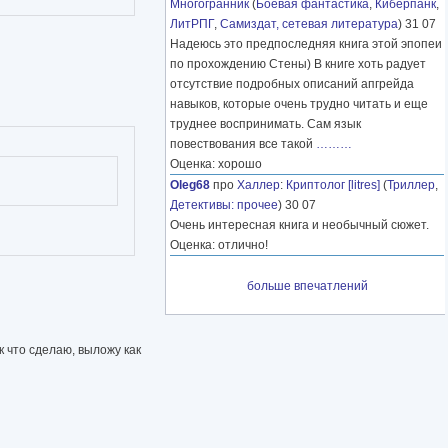
Многогранник
(
Боевая фантастика
,
Киберпанк
,
ЛитРПГ
,
Самиздат, сетевая литература
) 31 07
Надеюсь это предпоследняя книга этой эпопеи
по прохождению Стены) В книге хоть радует
отсутствие подробных описаний апгрейда
навыков, которые очень трудно читать и еще
труднее воспринимать. Сам язык
повествования все такой
………
Оценка: хорошо
Oleg68
про
Халлер
:
Криптолог [litres]
(
Триллер
,
Детективы: прочее
) 30 07
Очень интересная книга и необычный сюжет.
Оценка: отлично!
больше впечатлений
к что сделаю, выложу как