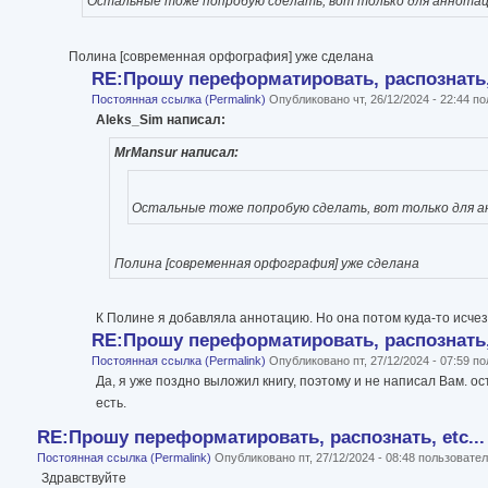
Остальные тоже попробую сделать, вот только для аннотаци
Полина [современная орфография] уже сделана
RE:Прошу переформатировать, распознать, 
Постоянная ссылка (Permalink)
Опубликовано чт, 26/12/2024 - 22:44 
Aleks_Sim написал:
MrMansur написал:
Остальные тоже попробую сделать, вот только для ан
Полина [современная орфография] уже сделана
К Полине я добавляла аннотацию. Но она потом куда-то исчез
RE:Прошу переформатировать, распознать, 
Постоянная ссылка (Permalink)
Опубликовано пт, 27/12/2024 - 07:59 
Да, я уже поздно выложил книгу, поэтому и не написал Вам. ост
есть.
RE:Прошу переформатировать, распознать, etc...
Постоянная ссылка (Permalink)
Опубликовано пт, 27/12/2024 - 08:48 пользоват
Здравствуйте