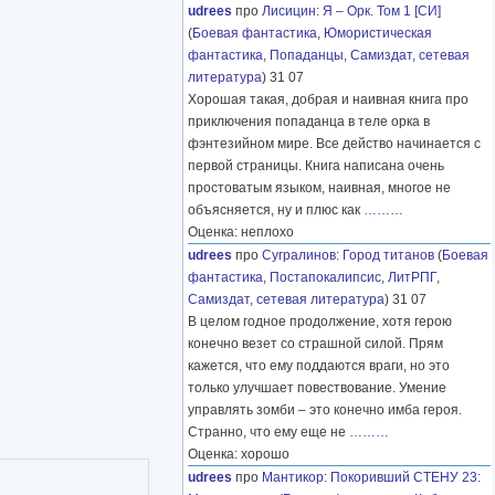
udrees
про
Лисицин
:
Я – Орк. Том 1 [СИ]
(
Боевая фантастика
,
Юмористическая
фантастика
,
Попаданцы
,
Самиздат, сетевая
литература
) 31 07
Хорошая такая, добрая и наивная книга про
приключения попаданца в теле орка в
фэнтезийном мире. Все действо начинается с
первой страницы. Книга написана очень
простоватым языком, наивная, многое не
объясняется, ну и плюс как
………
Оценка: неплохо
udrees
про
Сугралинов
:
Город титанов
(
Боевая
фантастика
,
Постапокалипсис
,
ЛитРПГ
,
Самиздат, сетевая литература
) 31 07
В целом годное продолжение, хотя герою
конечно везет со страшной силой. Прям
кажется, что ему поддаются враги, но это
только улучшает повествование. Умение
управлять зомби – это конечно имба героя.
Странно, что ему еще не
………
Оценка: хорошо
udrees
про
Мантикор
:
Покоривший СТЕНУ 23: