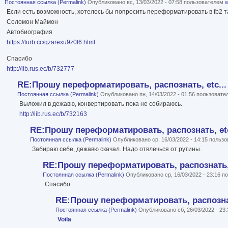
Постоянная ссылка (Permalink)
Опубликовано вс, 13/03/2022 - 07:58 пользователем
w
Если есть возможность, хотелось бы попросить переформатировать в fb2 та
Соломон Маймон
Автобиография
https://turb.cc/qzarexu9z0f6.html
Спасибо
http://lib.rus.ec/b/732777
RE:Прошу переформатировать, распознать, etc...
Постоянная ссылка (Permalink)
Опубликовано пн, 14/03/2022 - 01:56 пользоват
Выложил в дежавю, конвертировать пока не собираюсь.
http://lib.rus.ec/b/732163
RE:Прошу переформатировать, распознать, etc
Постоянная ссылка (Permalink)
Опубликовано ср, 16/03/2022 - 14:15 польз
Забираю себе, дежавю скачал. Надо отвлечься от рутины.
RE:Прошу переформатировать, распознать, 
Постоянная ссылка (Permalink)
Опубликовано ср, 16/03/2022 - 23:16 
Спасибо
RE:Прошу переформатировать, распознат
Постоянная ссылка (Permalink)
Опубликовано сб, 26/03/2022 - 23
Voila