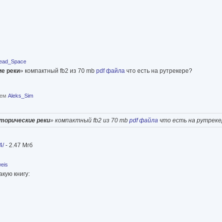
ead_Space
ие реки
» компактный fb2 из 70 mb
pdf файла
что есть на рутрекере?
лем
Aleks_Sim
сторические реки
» компактный fb2 из 70 mb
pdf файла
что есть на рутреке
4/
- 2.47 Мгб
eis
кую книгу: