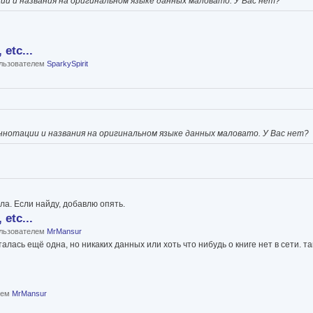
и и названия на оригинальном языке данных маловато. У Вас нет?
etc...
пользователем
SparkySpirit
нотации и названия на оригинальном языке данных маловато. У Вас нет?
ла. Если найду, добавлю опять.
etc...
пользователем
MrMansur
алась ещё одна, но никаких данных или хоть что нибудь о книге нет в сети. та
елем
MrMansur