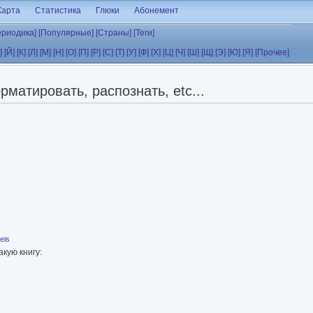
Карта
Статистика
Глюки
Абонемент
ериодика]
[Популярные]
[Страны]
[Теги]
]
[Й]
[К]
[Л]
[М]
[Н]
[О]
[П]
[Р]
[С]
[Т]
[У]
[Ф]
[Х]
[Ц]
[Ч]
[Ш]
[Щ]
[Э]
[Ю]
[Я]
[Прочее]
матировать, распознать, etc...
eis
кую книгу: