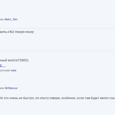
елем
Aleks_Sim
ть в fb2 такую книгу:
анный word b/728051
...
ователем
weis
елем
MrMansur
о это очень не быстро, по опыту говорю, особенно, если там будет много ссы