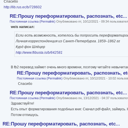
Спасибо
http://lib.rus.ec/b/728602
RE:Прошу переформатировать, распознать, etc...
Постоянная ссылка (Permalink)
Опубликовано пт, 10/12/2021 - 09:34 пользоват
weis написал:
Если есть возможность, хотелось бы попросить переформатирова
Личная корреспонденция из Санкт-Петербурга. 1859–1862 гг
Курд фон Шлёцер
http://www.flibusta.is/b/642581
В fb2 перевод займет очень много времени, поэтому читайте невычит
RE:Прошу переформатировать, распознать, etc
Постоянная ссылка (Permalink)
Опубликовано пт, 10/12/2021 - 10:02 польз
Спасибо
RE:Прошу переформатировать, распознать, etc...
Постоянная ссылка (Permalink)
Опубликовано пн, 13/12/2021 - 04:37 пользоват
Здравствуйте!
Есть опыт форматирования подобных книг. Скачал pdf-файл, займусь. Н
Потом отпишусь.
RE:Прошу переформатировать, распознать, etc...