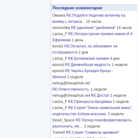
Последние комментарии
Океана
RE:Подайте бедному копеечку на
книжку с литреса...
16 часов
monochka
RE:удаление "двойников"
19 часов
Larisa_F
RE:Литературная премия имени И.А.
Ефремова
1 день
konst1
RE:Оплатил, но абонемент не
отображается
2 дня
Larisa_F
RE:Беляевская премия
4 дня
epoost
RE:Древнейшая мудрость
1 неделя
epoost
RE:Чарльз Брокден Браун -
Wieland
1 неделя
nehug@cheaphub.net
RE:Ответственность.
1 неделя
nehug@cheaphub.net
RE:Доступ
1 неделя
Larisa_F
RE:Принцесса-бродяжка
1 неделя
Larisa_F
RE:Серия "Очень прикольная книга",
издательство Азбука-классика
2 недели
Dead_Space
RE:Прошу переформатировать,
распознать, etc...
2 недели
Tramell
RE:Серия "Символы времени"