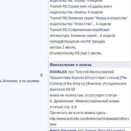
издательства "Аграф"
4 недели
Tramell
RE:Серия книг «Судьбы книг»
издательства «Книга»
4 недели
Tramell
RE:Книжная серия "Жизнь в искусстве"
издательство "Искусство"...
4 недели
Tramell
RE:Современная корейская
литература. Книжная серия...
4 недели
nehug@cheaphub.net
RE:Загадка
автора
1 месяц
Drunkenmunky
RE:/sql/
1 месяц
Впечатления о книгах
DGOBLEK
про
Толстой-Милославский
:
В
Пришествие Короля [Отсутствует статья]
[
The
ь Испании, и ее размер
Coming of the King
ru] (
Фэнтези
,
Историческое
фэнтези
) 09 08
Книга не полностью, отсутствует статья -
Е. Дрибинская. Мифоисторический роман
(статья) стр. 5-8
Прочитать ее в сети можна здесь -
http://www.kulichki.com/tolkien/arhiv/palata/mifist.s
html
Никос Костакис
про
Зурков
:
Игра без правил