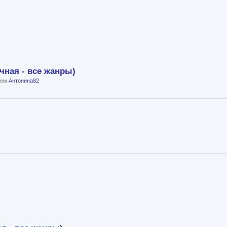
чная - все жанры)
елем
Антонина82