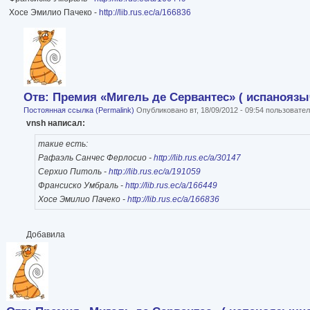
Хосе Эмилио Пачеко -
http://lib.rus.ec/a/166836
Отв: Премия «Мигель де Сервантес» ( испаноязы
Постоянная ссылка (Permalink)
Опубликовано вт, 18/09/2012 - 09:54 пользоват
vnsh написал:
такие есть:
Рафаэль Санчес Ферлосио -
http://lib.rus.ec/a/30147
Серхио Питоль -
http://lib.rus.ec/a/191059
Франсиско Умбраль -
http://lib.rus.ec/a/166449
Хосе Эмилио Пачеко -
http://lib.rus.ec/a/166836
Добавила