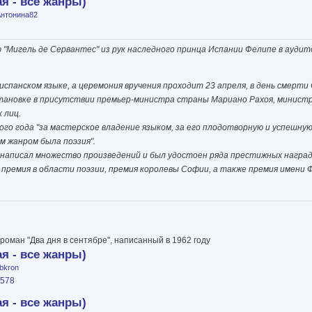
я - все жанры)
нтонина82
 "Мигель де Сервантес" из рук наследного принца Испании Фелипе в ауди
спанском языке, а церемония вручения проходит 23 апреля, в день смерти
становке в присутствии премьер-министра страны Мариано Рахоя, министр
 лиц.
о года "за мастерское владение языком, за его плодотворную и успешную 
м жанром была поэзия".
у написал множество произведений и был удостоен ряда престижных наград
ремия в области поэзии, премия королевы Софии, а также премия имени 
роман "Два дня в сентябре", написанный в 1962 году
я - все жанры)
ibkron
/578
я - все жанры)