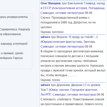
Олег Макаров.
про
Емельянов
:
Главред: назад
в СССР
(
Альтернативная история
,
Попаданцы
,
Самиздат, сетевая литература
) 08 08
тории университета
Скучно. Производственный роман с
попаданием в 1986 год. Добротно, но не
цепляет
 Сервантеса. Награду
Оценка: неплохо
а образования,
udrees
про
Морале
:
Я приду за тобой! – 2
(
Юмористическая фантастика
,
Эротика
,
карьеру, в которой
Самиздат, сетевая литература
) 08 08
В общем-то проходная эротическая книжонка.
 и премий, среди
Написано слишком по детски и с большим
Федерико Гарсии
упором на эротические сцены, любовные
интриги и прочие женские шалости. Написано
правда с мужской точки зрения, который желал
бы, чтобы молодые
………
Оценка: плохо
udrees
про
Дорничев
:
Дворник 17-го уровня.
Том 7
(
Юмор: прочее
,
Городское фэнтези
,
ЛитРПГ
,
Самиздат, сетевая литература
) 08 08
Слабовато, слабовато. Повествование совсем
уж простенькое и примитивное. Нового почти