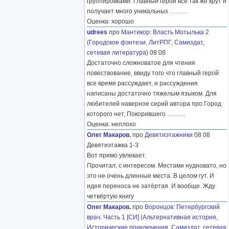
группировками. Главный герой все так же крут и
получает много уникальных
………
Оценка: хорошо
udrees
про
Мантикор
:
Власть Мотылька 2
(
Городское фэнтези
,
ЛитРПГ
,
Самиздат,
сетевая литература
) 08 08
Достаточно сложноватое для чтения
повествование, ввиду того что главный герой
все время рассуждает, и рассуждения
написаны достаточно тяжелым языком. Для
любителей наверное серий автора про Город
которого нет, Покорившего
………
Оценка: неплохо
Олег Макаров.
про
Девятиэтажники
08 08
Девятиэтажка 1-3
Вот прямо увлекает.
Прочитал, с интересом. Местами нудновато, но
это не очень длинные места. В целом гут. И
идея переноса не затёртая. И вообще. Жду
четвёртую книгу
Олег Макаров.
про
Воронцов
:
Петербургский
врач. Часть 1 [СИ]
(
Альтернативная история
,
Исторические приключения
,
Самиздат, сетевая