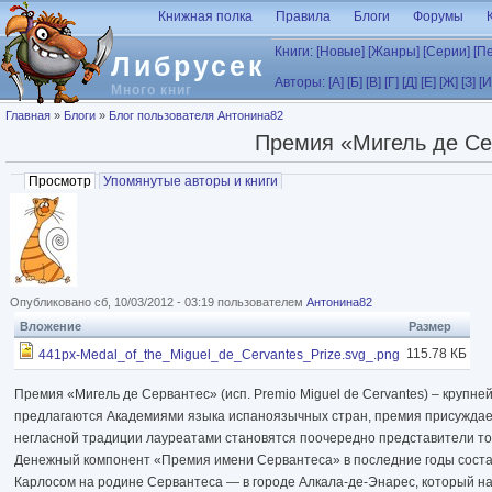
Перейти к основному содержанию
Книжная полка
Правила
Блоги
Форумы
Книги:
[Новые]
[Жанры]
[Серии]
[П
Либрусек
Авторы:
[А]
[Б]
[В]
[Г]
[Д]
[Е]
[Ж]
[З]
[И
Много книг
Вы здесь
Главная
»
Блоги
»
Блог пользователя Антонина82
Премия «Мигель де Сер
Главные вкладки
Просмотр
(активная вкладка)
Упомянутые авторы и книги
Опубликовано сб, 10/03/2012 - 03:19 пользователем
Антонина82
Вложение
Размер
115.78 КБ
441px-Medal_of_the_Miguel_de_Cervantes_Prize.svg_.png
Премия «Мигель де Сервантес» (исп. Premio Miguel de Cervantes) – крупн
предлагаются Академиями языка испаноязычных стран, премия присуждает
негласной традиции лауреатами становятся поочередно представители то 
Денежный компонент «Премия имени Сервантеса» в последние годы соста
Карлосом на родине Сервантеса — в городе Алкала-де-Энарес, который на