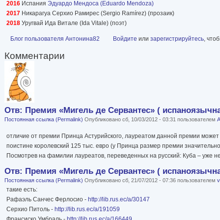
2016
Испания
Эдуардо Мендоса (Eduardo Mendoza)
2017
Никарагуа Серхио Рамирес (Sergio Ramírez) (прозаик)
2018
Уругвай Ида Витале (Ida Vitale) (поэт)
Блог пользователя Антонина82
Войдите
или
зарегистрируйтесь
, что
Комментарии
Отв: Премия «Мигель де Сервантес» ( испаноязычна
Постоянная ссылка (Permalink)
Опубликовано сб, 10/03/2012 - 03:31 пользователем
А
отличие от премии Принца Астурийского, лауреатом данной премии может
поистине королевский 125 тыс. евро (у Принца размер премии значительно
Посмотрев на фамилии лауреатов, переведенных на русский: Куба – уже не
Отв: Премия «Мигель де Сервантес» ( испаноязычна
Постоянная ссылка (Permalink)
Опубликовано сб, 21/07/2012 - 07:36 пользователем
v
такие есть:
Рафаэль Санчес Ферлосио -
http://lib.rus.ec/a/30147
Серхио Питоль -
http://lib.rus.ec/a/191059
Франсиско Умбраль -
http://lib.rus.ec/a/166449