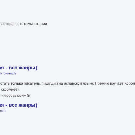
бы отправлять комментарии
я - все жанры)
нтонина82
 стать
только
писатель, пишущий на испанском языке. Премию вручает Корол
 скромнее).
 «любовь моя» (((
я - все жанры)
nsh