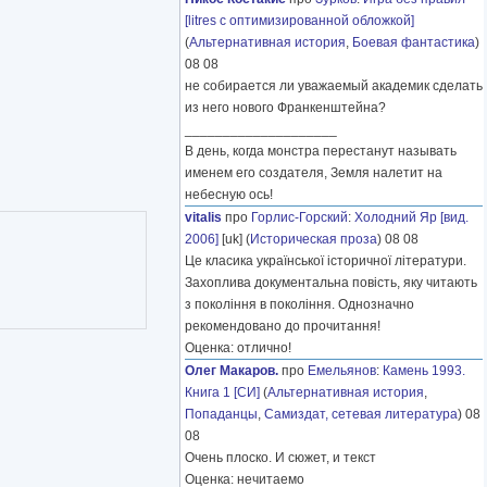
[litres с оптимизированной обложкой]
(
Альтернативная история
,
Боевая фантастика
)
08 08
не собирается ли уважаемый академик сделать
из него нового Франкенштейна?
____________________
В день, когда монстра перестанут называть
именем его создателя, Земля налетит на
небесную ось!
vitalis
про
Горлис-Горский
:
Холодний Яр [вид.
2006]
[uk] (
Историческая проза
) 08 08
Це класика української історичної літератури.
Захоплива документальна повість, яку читають
з покоління в покоління. Однозначно
рекомендовано до прочитання!
Оценка: отлично!
Олег Макаров.
про
Емельянов
:
Камень 1993.
Книга 1 [СИ]
(
Альтернативная история
,
Попаданцы
,
Самиздат, сетевая литература
) 08
08
Очень плоско. И сюжет, и текст
Оценка: нечитаемо