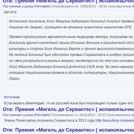
Отв: Премия «Мигель де Сервантес» ( испаноязычна
Постоянная ссылка (Permalink)
Опубликовано пн, 13/05/2013 - 04:54 пользователем
А
Цитата:
Испанский писатель Хосе Мануэль Кабальеро Бональд получил премию
Алькала-де-Энарес, сообщает во вторник новостное агентство EFE.
Премия традиционно вручается ныне живущему автору, пишущему на и
Бональду вручил наследный принц Испании Фелипе в праздничной об
культуры и спорта Хосе Игнасио Верта и прочих высокопоставленных
86-летний Бональд был удостоен премии Сервантеса в ноябре прошлог
он смог раскрыться в разных жанрах, несмотря на то что его основны
Хосе Мануэль Кабальеро Бональд родился в 1926 году. За свою карьер
которых Национальная премия в области литературы, Национальная п
Лорки.
Источник
Если верить Википедии, то на русский язык был переведен только один его 
Отв: Премия «Мигель де Сервантес» ( испаноязычна
Постоянная ссылка (Permalink)
Опубликовано чт, 28/11/2013 - 03:37 пользователем
s
Элена Понятовска получила Сервантеса в 2013 году
http://eaculture.ru/news
Отв: Премия «Мигель де Сервантес» ( испаноязычна