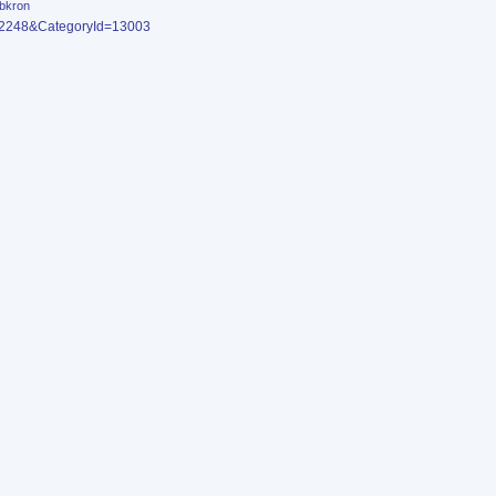
ibkron
2362248&CategoryId=13003