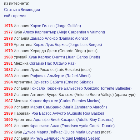
из интернета)
Статья в Википедии
сайт премии
1976
Испания
Хорхе Гильен (Jorge Guillén)
1977
Куба
Алехо Карпентьер (Alejo Carpentier y Valmont)
1978
Испания
Дамасо Алонсо (Dámaso Alonso)
1979
Аргентина
Хорхе Луис Борхес (Jorge Luis Borges)
1979
Испания Херардо Диего (Gerardo Diego) (поэт)
1980
Уругвай
Хуан Карлос Онетти (Juan Carlos Onetti)
1981
Мексика
Октавио Пас (Octavio Paz)
1982
Испания Луис Росалес (Luis Rosales) (поэт)
1983
Испания
Рафаэль Альберти (Rafael Alberti)
1984
Аргентина
Эрнесто Сабато (Ernesto Sábato)
1985
Испания
Гонсало Торренте Бальестер (Gonzalo Torrente Ballester)
1986
Испания Антонио Буеро Вальехо (Antonio Buero Vallejo) (драматург)
1987
Мексика
Карлос Фуэнтес (Carlos Fuentes Macías)
1988
Испания
Мария Самбрано (María Zambrano Alarcón)
1989
Парагвай
Роа Бастос Аугусто (Augusto Roa Bastos)
1990
Аргентина
Адольфо Биой Касарес (Adolfo Bioy Casares)
1991
Испания
Франсиско Аяла (Francisco Ayala García-Duarte)
1992
Куба
Дульсе Мария Лойнас (Dulce María Loynaz)
(поэт)
1993
Испания
Мигель Делибес (Miguel Delibes Setién)