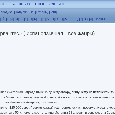
Карта
Статистика
Глюки
Абонемент
ериодика]
[Популярные]
[Страны]
[Теги]
]
[Й]
[К]
[Л]
[М]
[Н]
[О]
[П]
[Р]
[С]
[Т]
[У]
[Ф]
[Х]
[Ц]
[Ч]
[Ш]
[Щ]
[Э]
[Ю]
[Я]
[Прочее]
вантес» ( испаноязычная - все жанры)
ейшая ежегодная награда ныне живущему автору,
пишущему на испанском яз
ся Министерством культуры Испании. А так как хороших и разных испаногово
стран Латинской Америки, то Испании.
вляет 125 000 евро. Премия каждый год преподносится новому лауреату ко
ходится в 50 километрах от столицы Испании 23 апреля, в день смерти Серв