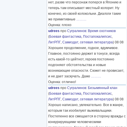
нет, разве что персонаж поперся в Японию и
теперь там описывает местный колорит. Ну
конечно, из своей колокольни. Диалоги такие
же примитивные
………
Оценка: плохо
udrees
про
Сугралинов
:
Время охотников
(
Боевая фантастика
,
Постапокалипсис
,
ЛитРПГ
,
Самиздат, сетевая литература
) 08 08
Хорошее продолжение, годное, вдумчивое.
Главное, постоянно держит в тонусе, всегда
есть какой-то цейтнот, героев постоянно
подгоняют обстоятельства и новые
возникающие опасности. Сюжет не провисает,
и не дает заскучать. Даже
………
Оценка: отлично!
udrees
про
Сугралинов
:
Безымянный клан
(
Боевая фантастика
,
Постапокалипсис
,
ЛитРПГ
,
Самиздат, сетевая литература
) 08 08
Хорошо написано, увлекательно. Все в жанре,
которым так изобилуют выживальщики.
Постепенно все смещается в сторону вражды с
конкурирующими человеческими