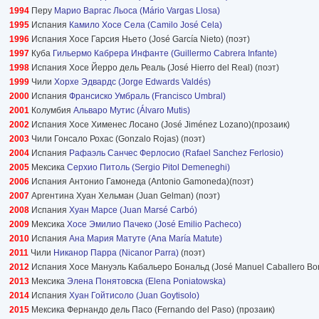
1994
Перу
Марио Варгас Льоса (Mário Vargas Llosa)
1995
Испания
Камило Хосе Села (Camilo José Cela)
1996
Испания Хосе Гарсия Ньето (José García Nieto) (поэт)
1997
Куба
Гильермо Кабрера Инфанте (Guillermo Cabrera Infante)
1998
Испания Хосе Йерро дель Реаль (José Hierro del Real) (поэт)
1999
Чили
Хорхе Эдвардс (Jorge Edwards Valdés)
2000
Испания
Франсиско Умбраль (Francisco Umbral)
2001
Колумбия
Альваро Мутис (Álvaro Mutis)
2002
Испания Хосе Хименес Лосано (José Jiménez Lozano)(прозаик)
2003
Чили Гонсало Рохас (Gonzalo Rojas) (поэт)
2004
Испания
Рафаэль Санчес Ферлосио (Rafael Sanchez Ferlosio)
2005
Мексика
Серхио Питоль (Sergio Pitol Demeneghi)
2006
Испания Антонио Гамонеда (Antonio Gamoneda)(поэт)
2007
Аргентина Хуан Хельман (Juan Gelman) (поэт)
2008
Испания
Хуан Марсе (Juan Marsé Carbó)
2009
Мексика
Хосе Эмилио Пачеко (José Emilio Pacheco)
2010
Испания
Ана Мария Матуте (Ana María Matute)
2011
Чили
Никанор Парра (Nicanor Parra)
(поэт)
2012
Испания Хосе Мануэль Кабальеро Бональд (José Manuel Caballero Bon
2013
Мексика
Элена Понятовска (Elena Poniatowska)
2014
Испания
Хуан Гойтисоло (Juan Goytisolo)
2015
Мексика Фернандо дель Пасо (Fernando del Paso) (прозаик)