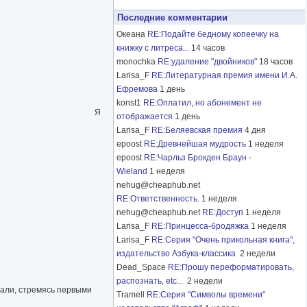
Последние комментарии
Океана
RE:Подайте бедному копеечку на
книжку с литреса...
14 часов
monochka
RE:удаление "двойников"
18 часов
Larisa_F
RE:Литературная премия имени И.А.
Ефремова
1 день
konst1
RE:Оплатил, но абонемент не
Я
отображается
1 день
Larisa_F
RE:Беляевская премия
4 дня
epoost
RE:Древнейшая мудрость
1 неделя
epoost
RE:Чарльз Брокден Браун -
Wieland
1 неделя
nehug@cheaphub.net
RE:Ответственность.
1 неделя
nehug@cheaphub.net
RE:Доступ
1 неделя
Larisa_F
RE:Принцесса-бродяжка
1 неделя
Larisa_F
RE:Серия "Очень прикольная книга",
издательство Азбука-классика
2 недели
Dead_Space
RE:Прошу переформатировать,
распознать, etc...
2 недели
вали, стремясь первыми
Tramell
RE:Серия "Символы времени"