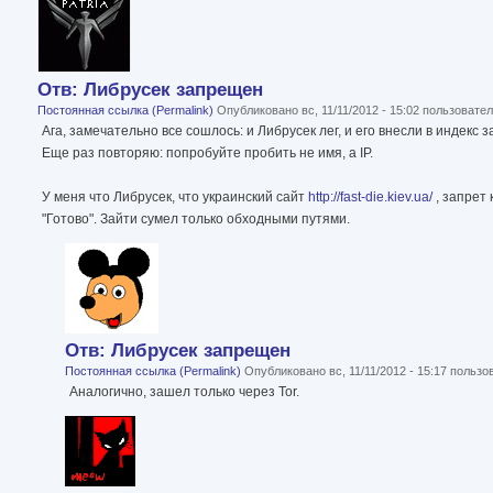
Отв: Либрусек запрещен
Постоянная ссылка (Permalink)
Опубликовано вс, 11/11/2012 - 15:02 пользоват
Ага, замечательно все сошлось: и Либрусек лег, и его внесли в индек
Еще раз повторяю: попробуйте пробить не имя, а IP.
У меня что Либрусек, что украинский сайт
http://fast-die.kiev.ua/
, запрет
"Готово". Зайти сумел только обходными путями.
Отв: Либрусек запрещен
Постоянная ссылка (Permalink)
Опубликовано вс, 11/11/2012 - 15:17 польз
Аналогично, зашел только через Tor.