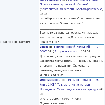
[litres с оптимизированной обложкой]
(
Альтернативная история
,
Боевая фантастика
)
08 08
не собирается ли уважаемый академик сделать
из него нового Франкенштейна?
____________________
В день, когда монстра перестанут называть
именем его создателя, Земля налетит на
небесную ось!
 страницы со статусом
vitalis
про
Горлис-Горский
:
Холодний Яр [вид.
2006]
[uk] (
Историческая проза
) 08 08
Це класика української історичної літератури.
Захоплива документальна повість, яку читають
з покоління в покоління. Однозначно
рекомендовано до прочитання!
Оценка: отлично!
Олег Макаров.
про
Емельянов
:
Камень 1993.
Книга 1 [СИ]
(
Альтернативная история
,
Попаданцы
,
Самиздат, сетевая литература
) 08
08
Очень плоско. И сюжет, и текст
Оценка: нечитаемо