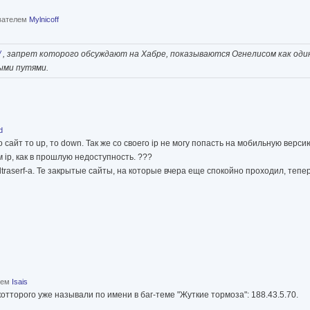
ователем
Mylnicoff
/
, запрет которого обсуждают на Хабре, показываются Огнелисом как оди
ыми путями.
d
 сайт то up, то down. Так же со своего ip не могу попасть на мобильную версию
 ip, как в прошлую недоступность. ???
traserf-а. Те закрытые сайты, на которые вчера еще спокойно проходил, теп
елем
Isais
отторого уже называли по имени в баг-теме "Жуткие тормоза": 188.43.5.70.