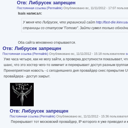
Отв: Либрусек запрещен
Постоянная ссылка (Permalink)
Опубликовано вс, 11/11/2012 - 17:07 польз
Isais написал:
У меня что Либрусек, что украинский сайт
http://fast-die.kiev.ua
страницы со статусом "Готово". Зайти сумел только обходн
Оба сайта мгновенно открываются.
Отв: Либрусек запрещен
Постоянная ссылка (Permalink)
Опубликовано вс, 11/11/2012 - 15:18 пользователем
s
Уже часа четыре, как не могу зайти, а проверка доступности показывает, что
шанс, что это хостер чего-то химичит и перекрывает доступ разным группам
Пренеприятная новость - с сегодняшнего дня провайдер снес прикрытие Ul
провайдера - доступ закрыт.
Отв: Либрусек запрещен
Постоянная ссылка (Permalink)
Опубликовано вс, 11/11/2012 - 15:36 пользоват
Перекрывает тот московский провайдер, IP которого я уже приводил и к