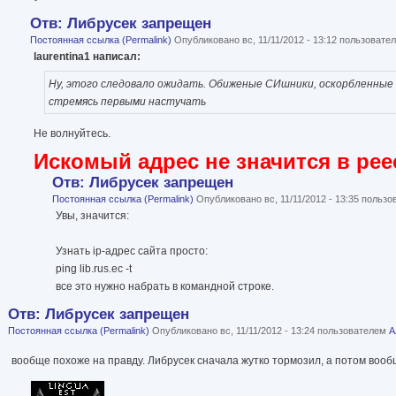
Отв: Либрусек запрещен
Постоянная ссылка (Permalink)
Опубликовано вс, 11/11/2012 - 13:12 пользоват
laurentina1 написал:
Ну, этого следовало ожидать. Обиженые СИшники, оскорбленные п
стремясь первыми настучать
Не волнуйтесь.
Искомый адрес не значится в рее
Отв: Либрусек запрещен
Постоянная ссылка (Permalink)
Опубликовано вс, 11/11/2012 - 13:35 польз
Увы, значится:
Узнать ip-адрес сайта просто:
ping lib.rus.ec -t
все это нужно набрать в командной строке.
Отв: Либрусек запрещен
Постоянная ссылка (Permalink)
Опубликовано вс, 11/11/2012 - 13:24 пользователем
А
вообще похоже на правду. Либрусек сначала жутко тормозил, а потом вооб