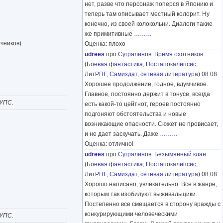
нет, разве что персонаж поперся в Японию и
теперь там описывает местный колорит. Ну
конечно, из своей колокольни. Диалоги такие
же примитивные
………
чников).
Оценка: плохо
udrees
про
Сугралинов
:
Время охотников
(
Боевая фантастика
,
Постапокалипсис
,
ЛитРПГ
,
Самиздат, сетевая литература
) 08 08
Хорошее продолжение, годное, вдумчивое.
Главное, постоянно держит в тонусе, всегда
 УПС.
есть какой-то цейтнот, героев постоянно
подгоняют обстоятельства и новые
возникающие опасности. Сюжет не провисает,
и не дает заскучать. Даже
………
Оценка: отлично!
udrees
про
Сугралинов
:
Безымянный клан
(
Боевая фантастика
,
Постапокалипсис
,
ЛитРПГ
,
Самиздат, сетевая литература
) 08 08
Хорошо написано, увлекательно. Все в жанре,
которым так изобилуют выживальщики.
Постепенно все смещается в сторону вражды с
конкурирующими человеческими
 УПС.