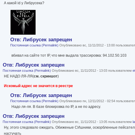
А какой id у Либрусека?
Отв: Либрусек запрещен
Постоянная ссылка (Permalink)
Опубликовано вс, 11/11/2012 - 13:00 пользоват
вбивал на сайте тот IP, что мне выдала трассировка: 94.102.50.103
Отв: Либрусек запрещен
Постоянная ссылка (Permalink)
Опубликовано вс, 11/11/2012 - 13:03 пользователем
e
НЕ НАДО ЛЯ-ЛЯ(
см. скриншот
)
Искомый адрес не значится в реестре
Отв: Либрусек запрещен
Постоянная ссылка (Permalink)
Опубликовано пн, 12/11/2012 - 02:54 пользоват
Надо ля-ля. В базе блокировка по IP, а не по адресу.
Отв: Либрусек запрещен
Постоянная ссылка (Permalink)
Опубликовано вс, 11/11/2012 - 13:05 пользователем
l
Ну, этого следовало ожидать. Обиженые СИшники, оскорбленные пейсатели, 
настучать