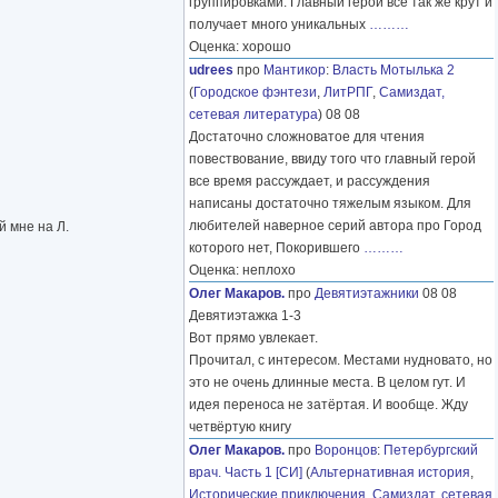
группировками. Главный герой все так же крут и
получает много уникальных
………
Оценка: хорошо
udrees
про
Мантикор
:
Власть Мотылька 2
(
Городское фэнтези
,
ЛитРПГ
,
Самиздат,
сетевая литература
) 08 08
Достаточно сложноватое для чтения
повествование, ввиду того что главный герой
все время рассуждает, и рассуждения
написаны достаточно тяжелым языком. Для
любителей наверное серий автора про Город
й мне на Л.
которого нет, Покорившего
………
Оценка: неплохо
Олег Макаров.
про
Девятиэтажники
08 08
Девятиэтажка 1-3
Вот прямо увлекает.
Прочитал, с интересом. Местами нудновато, но
это не очень длинные места. В целом гут. И
идея переноса не затёртая. И вообще. Жду
четвёртую книгу
Олег Макаров.
про
Воронцов
:
Петербургский
врач. Часть 1 [СИ]
(
Альтернативная история
,
Исторические приключения
,
Самиздат, сетевая