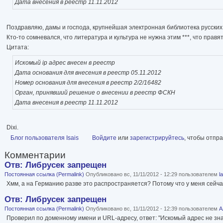
Дата внесения в реестр 11.11.2012
Поздравляю, дамы и господа, крупнейшая электронная библиотека русских 
Кто-то сомневался, что литература и культура не нужна этим ***, что пра
Цитата:
Искомый ip адрес внесен в реестр
Дата основания для внесения в реестр 05.11.2012
Номер основания для внесения в реестр 2/2/16482
Орган, принявший решение о внесении в реестр ФСКН
Дата внесения в реестр 11.11.2012
Dixi.
Блог пользователя Isais
Войдите
или
зарегистрируйтесь
, чтобы отпр
Комментарии
Отв: Либрусек запрещен
Постоянная ссылка (Permalink)
Опубликовано вс, 11/11/2012 - 12:29 пользователем
l
Хмм, а на Германию разве это распространяется? Потому что у меня сейч
Отв: Либрусек запрещен
Постоянная ссылка (Permalink)
Опубликовано вс, 11/11/2012 - 12:39 пользователем
А
Проверил по доменному имени и URL-адресу, ответ: "Искомый адрес не зна