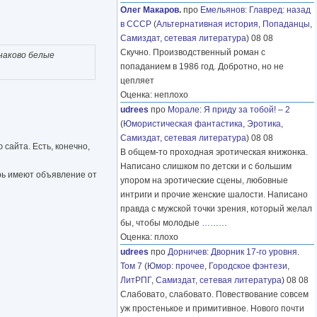
Олег Макаров.
про
Емельянов
:
Главред: назад
в СССР
(
Альтернативная история
,
Попаданцы
,
Самиздат, сетевая литература
) 08 08
Скучно. Производственный роман с
наково белые
попаданием в 1986 год. Добротно, но не
цепляет
Оценка: неплохо
udrees
про
Морале
:
Я приду за тобой! – 2
(
Юмористическая фантастика
,
Эротика
,
Самиздат, сетевая литература
) 08 08
 сайта. Есть, конечно,
В общем-то проходная эротическая книжонка.
Написано слишком по детски и с большим
ерь имеют объявление от
упором на эротические сцены, любовные
интриги и прочие женские шалости. Написано
правда с мужской точки зрения, который желал
бы, чтобы молодые
………
Оценка: плохо
udrees
про
Дорничев
:
Дворник 17-го уровня.
Том 7
(
Юмор: прочее
,
Городское фэнтези
,
ЛитРПГ
,
Самиздат, сетевая литература
) 08 08
Слабовато, слабовато. Повествование совсем
уж простенькое и примитивное. Нового почти