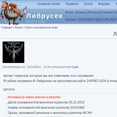
Перейти к основному содержанию
Книжная полка
Правила
Блоги
Форумы
Книги:
[Новые]
[Жанры]
[Серии]
[П
Либрусек
Авторы:
[А]
[Б]
[В]
[Г]
[Д]
[Е]
[Ж]
[З]
[И
Много книг
Вы здесь
Главная
»
Блоги
»
Блог пользователя Isais
Л
Опубликовано вс, 11/11/2012 - 12:26 пользователем
Isais
жутких тормозов, которые мы все замечаем, есть основания.
Я сейчас проверил IP Либрусека на пресловутом сайте ZAPRET-GOV и полу
Цитата:
Искомый ip адрес внесен в реестр
Дата основания для внесения в реестр 05.11.2012
Номер основания для внесения в реестр 2/2/16482
Орган, принявший решение о внесении в реестр ФСКН