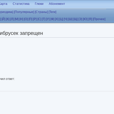
Карта
Статистика
Глюки
Абонемент
ериодика]
[Популярные]
[Страны]
[Теги]
]
[Й]
[К]
[Л]
[М]
[Н]
[О]
[П]
[Р]
[С]
[Т]
[У]
[Ф]
[Х]
[Ц]
[Ч]
[Ш]
[Щ]
[Э]
[Ю]
[Я]
[Прочее]
ибрусек запрещен
чил ответ: