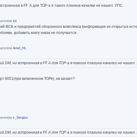
встроенная в FF. А для ТОР-а я такого плагина-качалки не нашел. УПС.
ователем
sd
ний ФСБ и предприятий оборонного комплекса (информация из открытых исто
боями, добавить книгу никак не получается.
ователем
Amel_HL
й DM, ни встроенная в FF. А для ТОР-а я такого плагина-качалки не нашел.
орт 9051(при включенном ТОРе), не качает?
ователем
s_Sergius
й DM, ни встроенная в FF. А для ТОР-а я такого плагина-качалки не нашел.