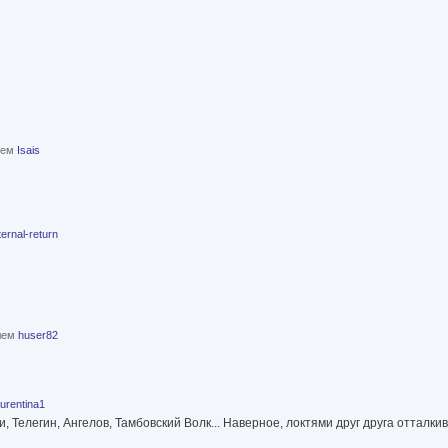
елем
Isais
ternal-return
елем
huser82
aurentina1
Телегин, Ангелов, Тамбовский Волк... Наверное, локтями друг друга отталки