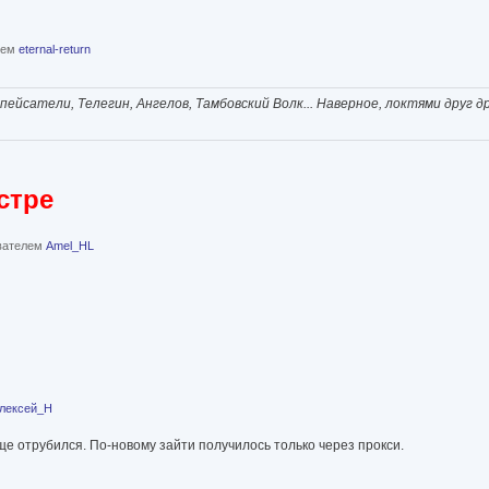
елем
eternal-return
ейсатели, Телегин, Ангелов, Тамбовский Волк... Наверное, локтями друг д
стре
ователем
Amel_HL
лексей_Н
ще отрубился. По-новому зайти получилось только через прокси.