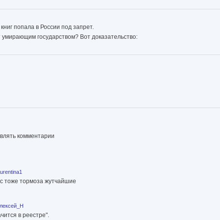
книг попала в России под запрет.
вят умирающим государством? Вот доказательство:
авлять комментарии
aurentina1
ас тоже тормоза жутчайшие
лексей_Н
чится в реестре".