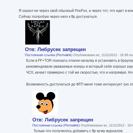
Я зашел не через свой обычный FireFox, а через тот, что идет в к
Сейчас попробую через него к ftp достучаться.
Отв: Либрусек запрещен
Постоянная ссылка (Permalink)
Опубликовано вс, 11/11/2012 - 16:38 
Если в FF+TOR поискать плагин-качалку и установить в браузер
рекомендовали уважаемые юзеры и который себя хорошо зар
ЧСХ, качает прммерно с той же скоростью, что и напрямую. Но
Возможность достучаться до ФТП меня тоже интересует (но эт
Отв: Либрусек запрещен
Постоянная ссылка (Permalink)
Опубликовано вс, 11/11/2012 - 16
Только что получилось добавить с ftp кучку журналов.