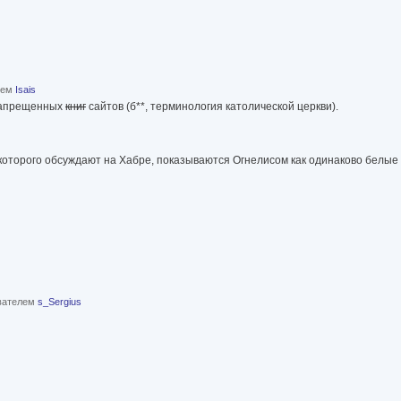
елем
Isais
с запрещенных
книг
сайтов (б**, терминология католической церкви).
 которого обсуждают на Хабре, показываются Огнелисом как одинаково белые
ователем
s_Sergius