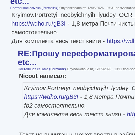
etc...
Постоянная ссылка (Permalink)
Опубликовано вт, 12/05/2026 - 07:31 пользоват
Kryimov.Portretyi_neobyichnyih_lyudey_OCR_
https://wdho.ru/gB3I
- 1,8 метра Почти чистый
самостоятельно.
Для комплекта весь текст книги -
https://wd
RE:Прошу переформатироват
etc...
Постоянная ссылка (Permalink)
Опубликовано вт, 12/05/2026 - 13:11 польз
Nicout написал:
Kryimov.Portretyi_neobyichnyih_lyudey
https://wdho.ru/gB3I
- 1,8 метра Почти
fb2 самостоятельно.
Для комплекта весь текст книги -
ht
Текст не вычитан и может ввести в заблу