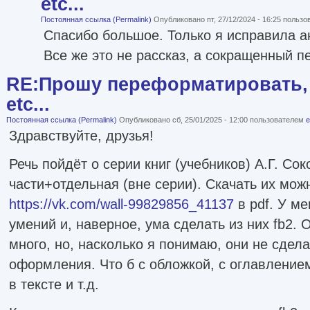
etc...
Постоянная ссылка (Permalink)
Опубликовано пт, 27/12/2024 - 16:25 польз
Спасибо большое. Только я исправила а
Все же это не рассказ, а сокращенный п
RE:Прошу переформатировать, 
etc...
Постоянная ссылка (Permalink)
Опубликовано сб, 25/01/2025 - 12:00 пользователем
e
Здравствуйте, друзья!
Речь пойдёт о серии книг (учебников) А.Г. Сок
части+отдельная (вне серии). Скачать их можн
https://vk.com/wall-99829856_41137
в pdf. У ме
умений и, наверное, ума сделать из них fb2.
много, но, насколько я понимаю, они не сдел
оформления. Что б с обложкой, с оглавление
в тексте и т.д.