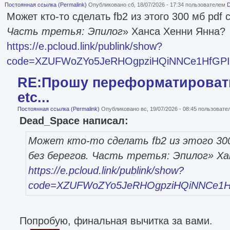
Постоянная ссылка (Permalink)
Опубликовано сб, 18/07/2026 - 17:34 пользователем
Может кто-то сделать fb2 из этого 300 мб pdf 
Часть третья: Эпилог
» Ханса Хенни Янна?
https://e.pcloud.link/publink/show?
code=XZUFWoZYo5JeRHOgpziHQiNNCe1HfGPI
RE:Прошу переформатировать
etc...
Постоянная ссылка (Permalink)
Опубликовано вс, 19/07/2026 - 08:45 пользоват
Dead_Space написал:
Может кто-то сделать fb2 из этого 300
без берегов. Часть третья: Эпилог
» Ха
https://e.pcloud.link/publink/show?
code=XZUFWoZYo5JeRHOgpziHQiNNCe1H
Попробую, финальная вычитка за вами.