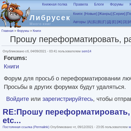
Перейти к основному содержанию
Книжная полка
Правила
Блоги
Форумы
Книги:
[Новые]
[Жанры]
[Серии]
[П
Либрусек
Авторы:
[А]
[Б]
[В]
[Г]
[Д]
[Е]
[Ж]
[З]
[И
Много книг
Вы здесь
Главная
»
Форумы
»
Книги
Прошу переформатировать, рас
Опубликовано сб, 04/09/2021 - 03:41 пользователем
sem14
Forums:
Книги
Форум для просьб о переформатировании лю
Просьбы в других форумах будут удаляться.
Войдите
или
зарегистрируйтесь
, чтобы отпр
RE:Прошу переформатировать, 
etc...
Постоянная ссылка (Permalink)
Опубликовано чт, 09/12/2021 - 23:05 пользователем
w