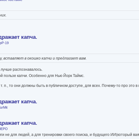
них.
дражает капча.
pP-19
у, вставляет в окошко капчи и предлагает вам.
об лучше распознавалось.
кой пользе капчи. Особенно для Нью Йорк Таймс.
. п., то они должны быть в публичном доступе, для всех. Почему-то про это 
дражает капча.
urMit
дражает капча.
HEPO
иги не для людей, а для тренировки своего поиска, и будущего ИИ(который ва