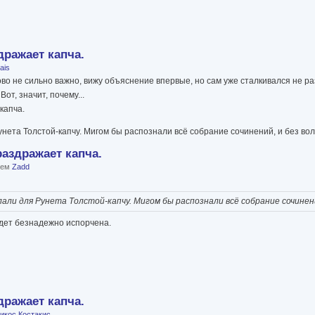
дражает капча.
sais
ово не сильно важно, вижу объяснение впервые, но сам уже сталкивался не ра
от, значит, почему...
капча.
нета Толстой-капчу. Мигом бы распознали всё собрание сочинений, и без во
раздражает капча.
елем
Zadd
ли для Рунета Толстой-капчу. Мигом бы распознали всё собрание сочинени
удет безнадежно испорчена.
дражает капча.
икос Костакис