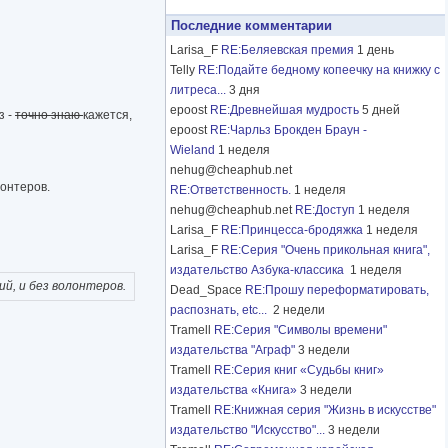
Последние комментарии
Larisa_F
RE:Беляевская премия
1 день
Telly
RE:Подайте бедному копеечку на книжку с
литреса...
3 дня
epoost
RE:Древнейшая мудрость
5 дней
з -
точно знаю
кажется,
epoost
RE:Чарльз Брокден Браун -
Wieland
1 неделя
nehug@cheaphub.net
лонтеров.
RE:Ответственность.
1 неделя
nehug@cheaphub.net
RE:Доступ
1 неделя
Larisa_F
RE:Принцесса-бродяжка
1 неделя
Larisa_F
RE:Серия "Очень прикольная книга",
издательство Азбука-классика
1 неделя
й, и без волонтеров.
Dead_Space
RE:Прошу переформатировать,
распознать, etc...
2 недели
Tramell
RE:Серия "Символы времени"
издательства "Аграф"
3 недели
Tramell
RE:Серия книг «Судьбы книг»
издательства «Книга»
3 недели
Tramell
RE:Книжная серия "Жизнь в искусстве"
издательство "Искусство"...
3 недели