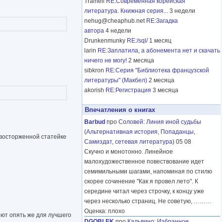
Tramell
RE:Современная корейская
литература. Книжная серия...
3 недели
nehug@cheaphub.net
RE:Загадка
автора
4 недели
Drunkenmunky
RE:/sql/
1 месяц
larin
RE:Заплатила, а абонемента нет и скачать
ничего не могу!
2 месяца
sibkron
RE:Серия "Библиотека французской
литературы" (Макбел)
2 месяца
akorish
RE:Регистрация
3 месяца
Впечатления о книгах
Barbud
про
Соловей
:
Линия иной судьбы
(
Альтернативная история
,
Попаданцы
,
в восторженной статейке
Самиздат, сетевая литература
) 05 08
Скучно и монотонно. Линейное
малохудожественное повествование идет
семимильными шагами, напоминая по стилю
скорее сочинение "Как я провел лето". К
середине читал через строчку, к концу уже
через несколько страниц. Не советую,
………
Оценка: плохо
яют опять же для лучшего
DGOBLEK
про
Кальвино
:
Избранное