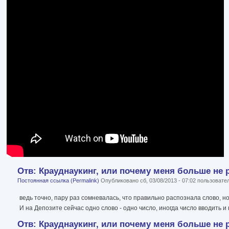
Отв: Крауднаукинг, или почему меня больше не 
Постоянная ссылка (Permalink)
Опубликовано сб, 03/08/2013 - 07:02 пользоват
ведь точно, пару раз сомневалась, что правильно распознала слово, н
И на Депозите сейчас одно слово - одно число, иногда число вводить и 
Отв: Крауднаукинг, или почему меня больше не 