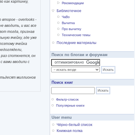
о как картинку,
Рекомендации
Библиотечное
ЧаВо
второе - overlooks -
Вычитка
е вводить, и вас все
Про вычитку
вот тогда, признав
Технические темы
ьную ячейку, где уже
Последние материалы
поэтому ячейка
недоглядели,
Поиск по блогам и форумам
 раз споткнется, он
с вами вводили с
ятьдесят миллионов
Поиск книг
Фильтр-список
Популярные книги
User menu
Чёрно-белый список
Книжная полка