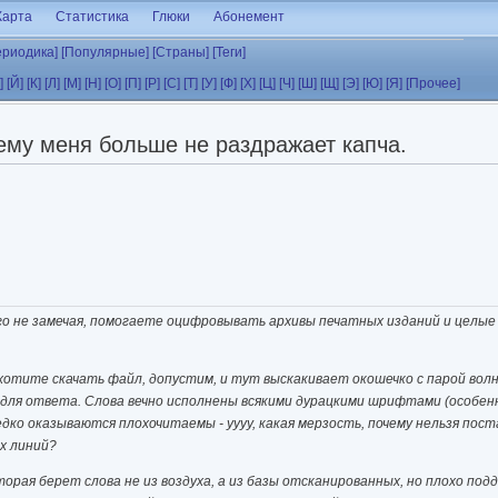
Карта
Статистика
Глюки
Абонемент
ериодика]
[Популярные]
[Страны]
[Теги]
]
[Й]
[К]
[Л]
[М]
[Н]
[О]
[П]
[Р]
[С]
[Т]
[У]
[Ф]
[Х]
[Ц]
[Ч]
[Ш]
[Щ]
[Э]
[Ю]
[Я]
[Прочее]
чему меня больше не раздражает капча.
того не замечая, помогаете оцифровывать архивы печатных изданий и целы
хотите скачать файл, допустим, и тут выскакивает окошечко с парой вол
е для ответа. Слова вечно исполнены всякими дурацкими шрифтами (особе
дко оказываются плохочитаемы - уууу, какая мерзость, почему нельзя пос
х линий?
орая берет слова не из воздуха, а из базы отсканированных, но плохо по