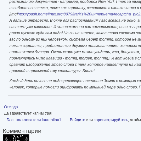
распознанию документов - например, подборок New York Times за ты
изгибает его слегка, тоже как картинку, вставляет в окошко капчи и
[img]
http://yoush.homelinux.org:8079/ira/Из%20интернета/recaptcha_pic2.
А дальше интересно. В окне для распознавания у вас всегда не одно, а
системе уже известно. И человеком она вас засчитывает, если вы пра
равно пустят куда вам надо! Но вы не знаете, какое слово система з
вас по одному из них человеком, система берет morning, которое не 
лежат варианты, предложенные другими пользователями, которых то
наполняется быстро. Очень скоро уже можно увидеть, что, допустим, 
промахнулись мимо клавиши - mornig, morgen, monring). И вот когда в
сравнит изображение этого слова с тем, которое нашлепнуто на нашу
простой и привычной ему клавиатуры. Бинго!
Каждый день ничего не подозревающее население Земли с помощью к
человек, которые помогли оцифровать по меньшей мере одно слово. П
Отсюда
Да здравствует капча! Ура!
Блог пользователя laurentina1
Войдите
или
зарегистрируйтесь
, чтоб
Комментарии