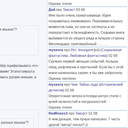
Оценка: плохо
Дей
про
Таксист
03 08
Мне было очень захватывающе. Идея
понравилась неимоверно. Переживательных
моментов тьма, но они не затянуты и не
 языках"?
перерастают в безнадёжность. Седьмая книга
выбивается из общего ряда в лучшую сторону.
Миллиардер, приговорённый
………
mysevra
про
Рот
:
Insurgent
[en] (
Социальная
фантастика
,
Любовная фантастика
) 02 08
Скучнее первой: меньше событий, больше
обёр оцифровывать что-
обид, рефлексии и претензий. Если бы с этой
укваме! Этапатамушта
книги начиналась серия, я бы уже забросила.
вать руские книшки, а
Оценка: неплохо
mysevra
про
Чиж
:
Тайны льда
(
Исторический
детектив
) 02 08
Опереточная чепуха в псевдо-ретро стиле с
кучей нелепостей и несуразностей.
Оценка: плохо
RedRoses3
про
Таксист
01 08
А чем дальше, тем лучше написано. 7 часть
 разных языках"?
другой "автор" писал? ))