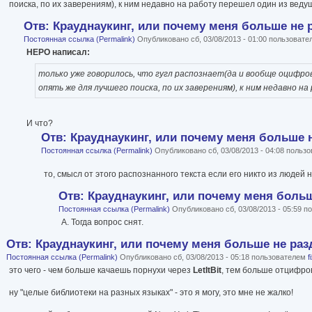
поиска, по их заверениям), к ним недавно на работу перешел один из ведущ
Отв: Крауднаукинг, или почему меня больше не 
Постоянная ссылка (Permalink)
Опубликовано сб, 03/08/2013 - 01:00 пользоват
HEPO написал:
только уже говорилось, что гугл распознает(да и вообще оцифро
опять же для лучшего поиска, по их заверениям), к ним недавно н
И что?
Отв: Крауднаукинг, или почему меня больше н
Постоянная ссылка (Permalink)
Опубликовано сб, 03/08/2013 - 04:08 польз
то, смысл от этого распознанного текста если его никто из людей 
Отв: Крауднаукинг, или почему меня больш
Постоянная ссылка (Permalink)
Опубликовано сб, 03/08/2013 - 05:59 
А. Тогда вопрос снят.
Отв: Крауднаукинг, или почему меня больше не раз
Постоянная ссылка (Permalink)
Опубликовано сб, 03/08/2013 - 05:18 пользователем
f
это чего - чем больше качаешь порнухи через
LetItBit
, тем больше отцифро
ну "целые библиотеки на разных языках" - это я могу, это мне не жалко!