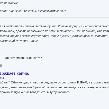
не не жалко!
елаю! ещё чего - блядским амерам помогать!!!
es! Нихто тебя и спрашивать не будет! Хочешь порнуху с Летитбита смот
лфавитом, просто невозможно по этой технологии. Все же знают, что капч
х клавиатурах всехкампутерофф! Вот! А руских букаф на фсех нихватаит!
амерский New York Times!
 - парнуху смотреть не буду!!!
!!
дражает капча.
erdi1
изгибали". Обычно одно слово изуродовано до состояния FUBAR, а второе мут
давно где-то читал, что "прямое" слово можно не вводить - на реакцию капчи 
арочно всякую херню вводят, чтобы гуглу насолить.