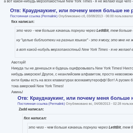
а вот какой-нибудь мерзопакостный New York Times - я не желаю! ещё чего 
Отв: Крауднаукинг, или почему меня больше не 
Постоянная ссылка (Permalink)
Опубликовано сб, 03/08/2013 - 06:00 пользоват
fixx написал:
это чего - чем больше качаешь порнухи через
LetItBit
, тем больше
ну "целые библиотеки на разных языках" - это я могу, это мне не 
а вот какой-нибудь мерзопакостный New York Times - я не желаю! 
Авотхуй!
Никуда ты не денешься и будешь оцифровывать New York Times! Нихто 
нибудь амерское! Другое, с неанлийским алфавитом, просто невозможно
енти буквы есть на всех клавиатурах всехкампутерофф! Вот! А руских 
тока амерский New York Times!
Аминь!
Отв: Крауднаукинг, или почему меня больше н
Постоянная ссылка (Permalink)
Опубликовано вс, 04/08/2013 - 02:28 польз
Zadd написал:
fixx написал:
это чего - чем больше качаешь порнухи через
LetItBit
, тем 