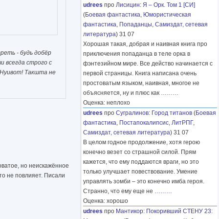
udrees
про
Лисицин
:
Я – Орк. Том 1 [СИ]
(
Боевая фантастика
,
Юмористическая
фантастика
,
Попаданцы
,
Самиздат, сетевая
литература
) 31 07
Хорошая такая, добрая и наивная книга про
реть - будь добёр
приключения попаданца в теле орка в
и всегда строго с
фэнтезийном мире. Все действо начинается с
 Нуивот! Такшта не
первой страницы. Книга написана очень
простоватым языком, наивная, многое не
объясняется, ну и плюс как
………
Оценка: неплохо
udrees
про
Сугралинов
:
Город титанов
(
Боевая
фантастика
,
Постапокалипсис
,
ЛитРПГ
,
Самиздат, сетевая литература
) 31 07
В целом годное продолжение, хотя герою
конечно везет со страшной силой. Прям
кажется, что ему поддаются враги, но это
новатое, но неискажённое
только улучшает повествование. Умение
это не повлияет. Писали
управлять зомби – это конечно имба героя.
Странно, что ему еще не
………
Оценка: хорошо
udrees
про
Мантикор
:
Покоривший СТЕНУ 23: