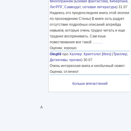
Многогранник
(
Боевая фантастика
,
Киберпанк
,
ЛитРПГ
,
Самиздат, сетевая литература
) 31 07
Надеюсь это предпоследняя книга этой эпопеи
по прохождению Стены) В книге хоть радует
отсутствие подробных описаний апгрейда
навыков, которые очень трудно читать и еще
труднее воспринимать. Сам язык
повествования все такой
………
Оценка: хорошо
Oleg68
про
Халлер
:
Криптолог [litres]
(
Триллер
,
Детективы: прочее
) 30 07
Очень интересная книга и необычный сюжет.
Оценка: отлично!
больше впечатлений
А