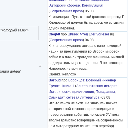
[Авторский сборник. Компиляция]
(
Современная проза
) 05 08
Компиляция...Путь в штаб (рассказ, перевод Р.
Хлодовского) должен быть, здесь же вставили
другой перевод.
ИИ(который ваяют
Oleg68
про
Шлинк
:
Чтец
[
Der Vorleser
ru]
(
Современная проза
) 04 08
Книга- рассуждение автора о вине немецкой
нации за преступления во Второй мировой
войне и о личной трагедии женщины- бывшей
надзирательницы концлагеря. Я не в восторге.
а
Наверное, не моя тема.
орация добра"
Оценка: неплохо
Barbud
про
Воронцов
:
Военный инженер
Ермака. Книга 1
(
Альтернативная история
,
Исторические приключения
,
Попаданцы
,
Самиздат, сетевая литература
) 03 08
Что-то как-то не ахти. Не знаю, как насчет
исторической точности происходящих в
повествовании событий, но казаки XVI века,
вполне грамотно говорящие на современном
нам литературном языке - это перебор)