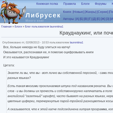
Перейти к основному содержанию
Книжная полка
Правила
Блоги
Форумы
Книги:
[Новые]
[Жанры]
[Серии]
[П
Либрусек
Авторы:
[А]
[Б]
[В]
[Г]
[Д]
[Е]
[Ж]
[З]
[И
Много книг
Вы здесь
Главная
»
Блоги
»
Блог пользователя laurentina1
Крауднаукинг, или по
Опубликовано пт, 02/08/2013 - 10:53 пользователем
laurentina1
Все, больше никогда не буду злиться на капчу!
Оказывается, распознавая ее, я помогаю оцифровывать книги
И это называется Крауднаукинг
Цитата:
Знаете ли вы, что вы - вот лично вы собственной персоной, - сами 
разных языках?
Есть такая многими проклинаемая штука под названием рекапча. Вы 
слов - и вы должны их прочесть и собственноручно напечатать в пол
английский "газетный" шрифт), часто бывают на разных языках, нере
цветные циферки, перечеркнутые парой-тройкой разноцветных косы
А оказывается, что к этой капче подсоединена хитрая программа, кот