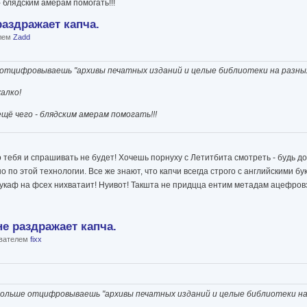
- блядским амерам помогать!!!
раздражает капча.
елем
Zadd
 отцифровываешь "архивы печатных изданий и целые библиотеки на разных
жалко!
ещё чего - блядским амерам помогать!!!
тебя и спрашивать не будет! Хочешь порнуху с Летитбита смотреть - будь д
 по этой технологии. Все же знают, что капчи всегда строго с английскими б
букаф на фсех нихватаит! Нуивот! Такшта не придцца ентим метадам ацефровэ
е раздражает капча.
ователем
fixх
больше отцифровываешь "архивы печатных изданий и целые библиотеки на