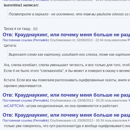
laurentina1 написал:
Посмотрите в зеркало - не исключено, что там вы увидите одного из 
Троха я си тащу... (с)
Отв: Крауднаукинг, или почему меня больше не раз
Постоянная ссылка (Permalink)
Опубликовано пт, 02/08/2013 - 22:44 пользователем
P
Цитата:
Вырезает слово как картинку, изгибает его слегка, тоже как картинк
Ага, слегка изгибает, слегка уменьшает четкость, и все только для того, чт
Если б не было этого "слегкаизгиба", я бы может и поверил в сказку о вели
Кстати. Если все мы помогаем распознавать оцифрованные газеты, книги и т
скромно умалчивается.
Отв: Крауднаукинг, или почему меня больше не раз
Постоянная ссылка (Permalink)
Опубликовано сб, 03/08/2013 - 00:25 пользователем
Y
reCAPTCHA
- штука неоднозначная, но она применяется и работает.
Отв: Крауднаукинг, или почему меня больше не раз
Постоянная ссылка (Permalink)
Опубликовано сб, 03/08/2013 - 00:34 пользователем
только уже говорилось, что гугл распознает(да и вообще оцифровывает) кн