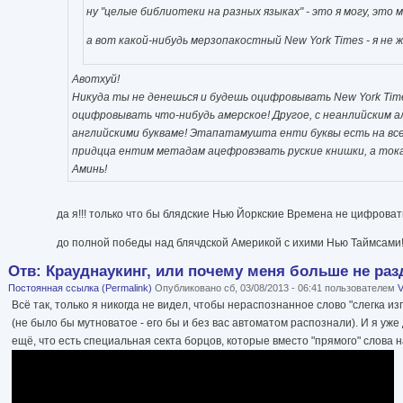
ну "целые библиотеки на разных языках" - это я могу, это м
а вот какой-нибудь мерзопакостный New York Times - я не ж
Авотхуй!
Никуда ты не денешься и будешь оцифровывать New York Tim
оцифровывать что-нибудь амерское! Другое, с неанлийским а
английскими букваме! Этапатамушта енти буквы есть на все
придцца ентим метадам ацефровэвать руские книшки, а тока 
Аминь!
да я!!! только что бы блядские Нью Йоркские Времена не цифровать
до полной победы над блячдской Америкой с ихими Нью Таймсами!
Отв: Крауднаукинг, или почему меня больше не раз
Постоянная ссылка (Permalink)
Опубликовано сб, 03/08/2013 - 06:41 пользователем
V
Всё так, только я никогда не видел, чтобы нераспознанное слово "слегка 
(не было бы мутноватое - его бы и без вас автоматом распознали). И я уже 
ещё, что есть специальная секта борцов, которые вместо "прямого" слова н