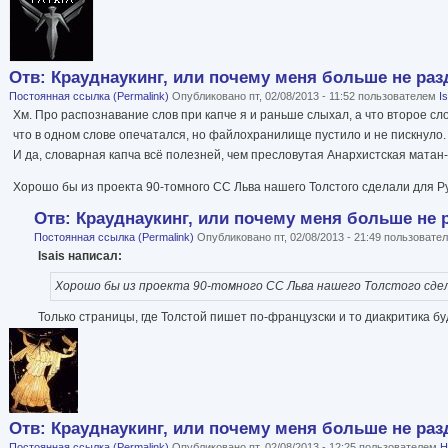
Отв: Крауднаукинг, или почему меня больше не раз
Постоянная ссылка (Permalink)
Опубликовано пт, 02/08/2013 - 11:52 пользователем
I
Хм. Про распознавание слов при капче я и раньше слыхал, а что второе сл
что в одном слове опечатался, но файлохранилище пустило и не пискнуло. В
И да, словарная капча всё полезней, чем пресловутая Анархистская матан-
Хорошо бы из проекта 90-томного СС Льва нашего Толстого сделали для Ру
Отв: Крауднаукинг, или почему меня больше не 
Постоянная ссылка (Permalink)
Опубликовано пт, 02/08/2013 - 21:49 пользоват
Isais написал:
Хорошо бы из проекта 90-томного СС Льва нашего Толстого сдела
Только страницы, где Толстой пишет по-французски и то диакритика б
Отв: Крауднаукинг, или почему меня больше не раз
Постоянная ссылка (Permalink)
Опубликовано пт, 02/08/2013 - 12:25 пользователем
Н