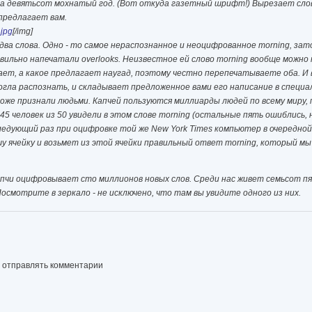
ща девятьсот мохнатый год. (Вот откуда газетный шрифт!) Вырезает слов
 предлагает вам.
jpg
[/img]
 два слова. Одно - то самое нераспознанное и неоцифрованное morning, зато 
вильно напечатали overlooks. Неизвестное ей слово morning вообще можно н
нает, а какое предлагает наугад, поэтому честно перепечатываете оба. И 
могла распознать, и складывает предложенное вами его написание в специал
же признали людьми. Капчей пользуются миллиарды людей по всему миру, 
45 человек из 50 увидели в этом слове morning (остальные пять ошиблись, 
 следующий раз при оцифровке той же New York Times компьютер в очередной
 ячейку и возьмет из этой ячейки правильный ответ morning, который мы 
апчи оцифровывает сто миллионов новых слов. Среди нас живет семьсот п
осмотрите в зеркало - не исключено, что там вы увидите одного из них.
ы отправлять комментарии