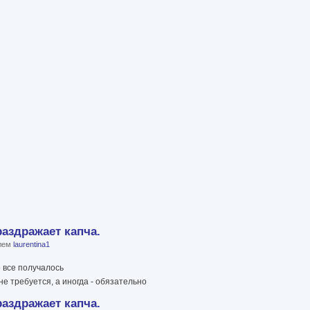
раздражает капча.
елем
laurentina1
о все получалось
не требуется, а иногда - обязательно
раздражает капча.