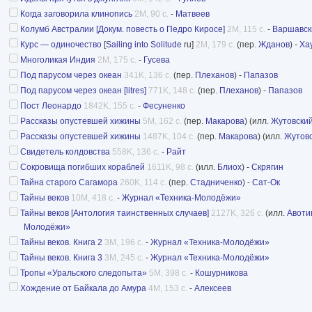
Когда заговорила клинопись
2M, 90 с.
-
Матвеев
Колумб Австралии [Докум. повесть о Педро Киросе]
2M, 115 с.
-
Варшавск
Курс — одиночество
[
Sailing into Solitude
ru]
2M, 179 с.
(пер.
Жданов
) -
Ха
Многоликая Индия
2M, 175 с.
-
Гусева
Под парусом через океан
341K, 136 с.
(пер.
Плеханов
) -
Папазов
Под парусом через океан [litres]
771K, 148 с.
(пер.
Плеханов
) -
Папазов
Пост Леонардо
1842K, 155 с.
-
Фесуненко
Рассказы опустевшей хижины
5M, 162 с.
(пер.
Макарова
) (илл.
Жутовски
Рассказы опустевшей хижины
1487K, 104 с.
(пер.
Макарова
) (илл.
Жутов
Свидетель колдовства
558K, 136 с.
-
Райт
Сокровища погибших кораблей
1611K, 98 с.
(илл.
Блиох
) -
Скрягин
Тайна старого Сагамора
260K, 114 с.
(пер.
Стадниченко
) -
Сат-Ок
Тайны веков
10M, 418 с.
-
Журнал «Техника-Молодёжи»
Тайны веков [Антология таинственных случаев]
2127K, 326 с.
(илл.
Авоти
Молодёжи»
Тайны веков. Книга 2
3M, 196 с.
-
Журнал «Техника-Молодёжи»
Тайны веков. Книга 3
3M, 245 с.
-
Журнал «Техника-Молодёжи»
Тропы «Уральского следопыта»
5M, 398 с.
-
Кошурникова
Хождение от Байкала до Амура
4M, 153 с.
-
Алексеев