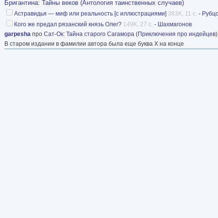
Бригантина
:
Тайны веков (Антология таинственных случаев)
Астравидья — миф или реальность [с иллюстрациями]
383K, 11 с.
-
Рубц
Кого же предал рязанский князь Олег?
149K, 27 с.
-
Шахмагонов
garpesha
про
Сат-Ок
:
Тайна старого Сагамора
(
Приключения про индейцев
В старом издании в фамилии автора была еще буква Х на конце