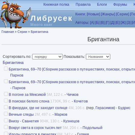
Перейти к основному содержанию
Книжная полка
Правила
Блоги
Форумы
Книги:
[Новые]
[Жанры]
[Серии]
[П
Либрусек
Авторы:
[А]
[Б]
[В]
[Г]
[Д]
[Е]
[Ж]
[З]
[И
Много книг
Вы здесь
Главная
»
Серии
»
Бригантина
Бригантина
Сортировать по:
Показывать:
Бригантина
Бригантина, 69–70 [Сборник рассказов о путешествиях, поисках, открыти
Парнов
Бригантина, 69–70 [Сборник рассказов о путешествиях, поисках, открыти
-
Парнов
В погоне за Мексикой
5M, 122 с.
-
Чичков
В поисках белого слона
1730K, 99 с.
-
Кочетов
В фиордах, где не заходит солнце
4M, 106 с.
(пер.
Герасимов
) -
Будрис
Вечные следы
2M, 497 с.
-
Марков
Внизу - Сванетия
904K, 130 с.
-
Кузнецов
Вокруг света в сорок тысяч лет
5M, 204 с.
-
Подольный
Идолы прячутся в джунглях
6M, 142 с.
-
Гуляев