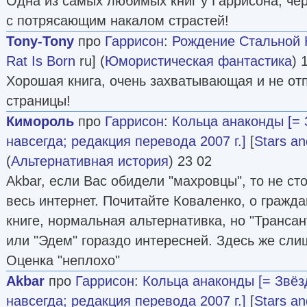
Одна из самых любимых книг у Гаррисона, че
с потрясающим накалом страстей!
Tony-Tony
про
Гаррисон
:
Рождение Стальной
Rat Is Born
ru] (
Юмористическая фантастика
) 
Хорошая книга, очень захватывающая и не о
страницы!
Кимороль
про
Гаррисон
:
Кольца анаконды [=
навсегда; редакция перевода 2007 г.]
[
Stars an
(
Альтернативная история
) 23 02
Akbar, если Вас обидели "махровцы", то не ст
весь интернет. Почитайте Коваленко, о гражд
книге, нормальная альтернативка, но "Транса
или "Эдем" гораздо интересней. Здесь же сли
Оценка "неплохо"
Akbar
про
Гаррисон
:
Кольца анаконды [= Звё
навсегда; редакция перевода 2007 г.]
[
Stars an