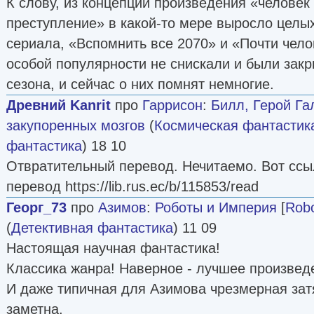
К слову, из концепции произведения «человек
преступление» в какой-то мере выросло целы
сериала, «Вспомнить все 2070» и «Почти челов
особой популярности не снискали и были закр
сезона, и сейчас о них помнят немногие.
Древний Kanrit
про
Гаррисон
:
Билл, Герой Га
закупоренных мозгов
(
Космическая фантастик
фантастика
) 18 10
Отвратительный перевод. Нечитаемо. Вот сс
перевод https://lib.rus.ec/b/115853/read
Георг_73
про
Азимов
:
Роботы и Империя
[
Robo
(
Детективная фантастика
) 11 09
Настоящая научная фантастика!
Классика жанра! Наверное - лучшее произвед
И даже типичная для Азимова чрезмерная зат
заметна.