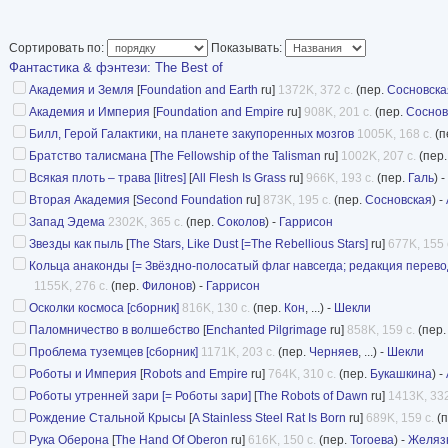
Сортировать по:
Показывать:
Фантастика & фэнтези: The Best of
Академия и Земля
[
Foundation and Earth
ru]
1372K, 372 с.
(пер.
Сосновска
Академия и Империя
[
Foundation and Empire
ru]
908K, 201 с.
(пер.
Соснов
Билл, Герой Галактики, на планете закупоренных мозгов
1005K, 168 с.
(п
Братство талисмана
[
The Fellowship of the Talisman
ru]
1002K, 207 с.
(пер
Всякая плоть – трава [litres]
[
All Flesh Is Grass
ru]
966K, 193 с.
(пер.
Галь
) -
Вторая Академия
[
Second Foundation
ru]
873K, 195 с.
(пер.
Сосновская
) -
Запад Эдема
2302K, 365 с.
(пер.
Соколов
) -
Гаррисон
Звезды как пыль
[
The Stars, Like Dust [=The Rebellious Stars]
ru]
677K, 155 
Кольца анаконды [= Звёздно-полосатый флаг навсегда; редакция перевод
1155K, 276 с.
(пер.
Филонов
) -
Гаррисон
Осколки космоса [сборник]
816K, 130 с.
(пер.
Кон
, ...) -
Шекли
Паломничество в волшебство
[
Enchanted Pilgrimage
ru]
858K, 159 с.
(пер
Проблема туземцев [сборник]
1171K, 203 с.
(пер.
Черняев
, ...) -
Шекли
Роботы и Империя
[
Robots and Empire
ru]
764K, 310 с.
(пер.
Букашкина
) -
Роботы утренней зари [= Роботы зари]
[
The Robots of Dawn
ru]
1413K, 332
Рождение Стальной Крысы
[
A Stainless Steel Rat Is Born
ru]
689K, 159 с.
(п
Рука Оберона
[
The Hand Of Oberon
ru]
616K, 150 с.
(пер.
Тогоева
) -
Желяз