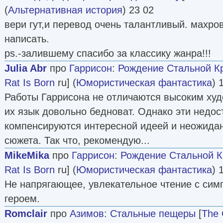
(
Альтернативная история
) 23 02
вери гут,и перевод очень талантливый. махро
написать.
ps.-залившему спасибо за классику жанра!!!
Julia Abr
про
Гаррисон
:
Рождение Стальной К
Rat Is Born
ru] (
Юмористическая фантастика
) 
Работы Гаррисона не отличаются высоким ху
их язык довольно бедноват. Однако эти недос
компенсируются интересной идеей и неожида
сюжета. Так что, рекомендую...
MikeMika
про
Гаррисон
:
Рождение Стальной 
Rat Is Born
ru] (
Юмористическая фантастика
) 
Не напрягающее, увлекательное чтение с си
героем.
Romclair
про
Азимов
:
Стальные пещеры
[
The 