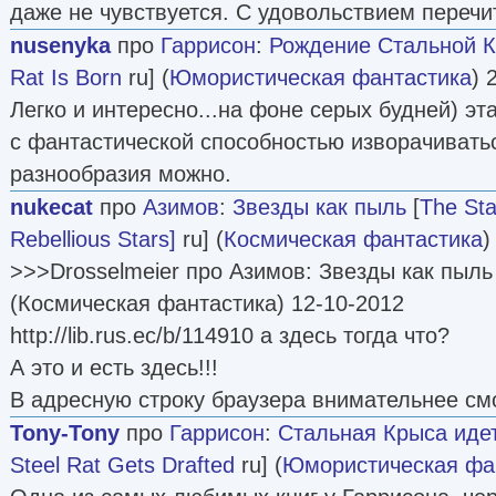
даже не чувствуется. С удовольствием перечи
nusenyka
про
Гаррисон
:
Рождение Стальной 
Rat Is Born
ru] (
Юмористическая фантастика
) 
Легко и интересно...на фоне серых будней) эт
с фантастической способностью изворачиватьс
разнообразия можно.
nukecat
про
Азимов
:
Звезды как пыль
[
The Sta
Rebellious Stars]
ru] (
Космическая фантастика
)
>>>Drosselmeier про Азимов: Звезды как пыль 
(Космическая фантастика) 12-10-2012
http://lib.rus.ec/b/114910 а здесь тогда что?
А это и есть здесь!!!
В адресную строку браузера внимательнее смот
Tony-Tony
про
Гаррисон
:
Стальная Крыса иде
Steel Rat Gets Drafted
ru] (
Юмористическая фа