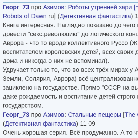
Георг_73
про
Азимов
:
Роботы утренней зари [
Robots of Dawn
ru] (
Детективная фантастика
) 
Книга интересная. Наглядно показано до чего
довести "секс.революцию" до логического кон
Аврора - что то вроде коллективного Руссо (Ж
воспитателем королевских детей, всех своих 
дома и никогда о них не вспоминал).
Удручает только то, что во всех трёх мирах у 
Земли, Солярия, Аврора) всё централизованн
зациклено на государстве. Прямо "СССР на вы
даже рождаемость и воспитание детей строго
государством.
Георг_73
про
Азимов
:
Стальные пещеры
[
The 
(
Детективная фантастика
) 11 09
Очень хорошая серия. Всё продуманно. А то ч