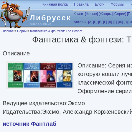
Перейти к основному содержанию
Книжная полка
Правила
Блоги
Форумы
Книги:
[Новые]
[Жанры]
[Серии]
[П
Либрусек
Авторы:
[А]
[Б]
[В]
[Г]
[Д]
[Е]
[Ж]
[З]
[И
Много книг
Вы здесь
Главная
»
Серии
»
Фантастика & фэнтези: The Best of
Фантастика & фэнтези: T
Описание
Описание: Серия из
которую вошли луч
классической фэнте
Оформление серии 
Ведущее издательство:Эксмо
Издательства:Эксмо, Александр Корженевски
источник Фантлаб