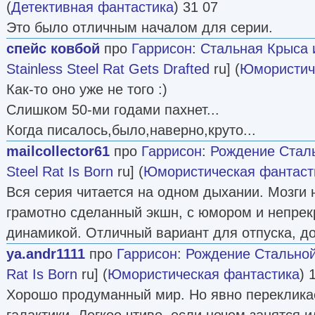
(
Детективная фантастика
) 31 07
Это было отличным началом для серии.
спейс ковбой
про
Гаррисон
:
Стальная Крыса 
Stainless Steel Rat Gets Drafted
ru] (
Юмористич
Как-то оно уже не того :)
Слишком 50-ми годами пахнет...
Когда писалось,было,наверно,круто...
mailcollector61
про
Гаррисон
:
Рождение Стал
Steel Rat Is Born
ru] (
Юмористическая фантаст
Вся серия читается на одном дыхании. Мозги 
грамотно сделанный экшн, с юмором и непр
динамикой. Отличный вариант для отпуска, дор
ya.andr1111
про
Гаррисон
:
Рождение Стально
Rat Is Born
ru] (
Юмористическая фантастика
) 
Хорошо продуманный мир. Но явно переклика
галактики. Легкое чтиво, если нечем занятся 