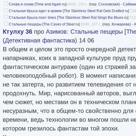
Снова и снова
[
Time and Again
ru]
680K, 156 с.
(пер.
Сосновская
) -
Саймак
Стальная Крыса идет в армию
[
The Stainless Steel Rat Gets Drafted
ru]
724
Стальная Крыса поет блюз
[
The Stainless Steel Rat Sings the Blues
ru]
713
Стальные пещеры
[
The Caves of Steel
ru]
808K, 187 с.
(пер.
Кочкарева
) -
А
Ктулху 36
про
Азимов
:
Стальные пещеры
[
The
(
Детективная фантастика
) 14 06
В общем и целом это просто очередной детект
напарниках, коих в западной культуре пруд пру
фантастическом антураже (один из стражей за
человекоподобный робот). В момент написани
не так затерта, но развитием телевидения от 
продохнуть. Мир, нарисованный авторов, выгл
чем сюжет, но местами он в техническом план
несуразным, что в общем-то свойственно для 
времени, ведь технологии во многом пошли не
котором грезилось фантастам той эпохи.