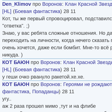
Den_Klimov
про
Воронов
:
Клан Красной Звезд
[HL]
(
Боевая фантастика
) 28 11
Кот, ты же первый спровоцировал, подставилс
"ответка". ;)
Знаю, у вас ребята сложные отношения. Но д
переходить на личности, когда нечего сказать
очень хочется, даже если бомбит. Мне-то всё р
никуда. )
КОТ БАЮН
про
Воронов
:
Клан Красной Звезд
[HL]
(
Боевая фантастика
) 28 11
у геши очко рвануло ракетой.хе.хе.
КОТ БАЮН
про
Воронов
:
Героями не рождаютс
фантастика
,
Попаданцы
) 28 11
угу..
аж 2 раза прошел мимо ,тут и на флибе