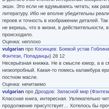
экшн. Это если не вдумываясь читать; как ра
литературу. Ибо не вполне убедительны реал
героев и точность в изображении деталей. Так
не веришь, что в жизни, в действительности, 
происходило.
Оценка: неплохо
vulgarian
про
Косинцев
:
Боевой устав Гоблин
Фэнтези
,
Попаданцы
) 28 12
Несерьёзная книжка. Не в смысле юмор, а в 
низкопробный. Какая-то помесь каламбура ер
постном масле.
Оценка: нечитаемо
vulgarian
про
Дроздов
:
Запасной мир
(
Фэнтез
Классная книга, интересная. Увлекательно чит
продолжение присутствует… Хотелось бы проч