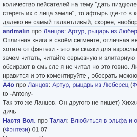
количество пейсателей на тему "дать пиздюл
стереть их с лица земли", то афтырь где-то в 
далеко не самый талантливый, скорее, наобор
andmalin
про
Ланцов
:
Артур, рыцарь из Любе
Отличная книга в своём сегменте, отличная в
хотите от фэнтези - это же сказки для взрослы
зачем читать, читайте серьёзную и элитарную 
обсирают в смысле я не читал но это говно. Л
нравится и это коментируйте , обосрать можно
A4o
про
Ланцов
:
Артур, рыцарь из Люберец
(
Ф
to -Antony-
Так это же Ланцов. Он другого не пишет) Хиха
дичь
Настя Вол.
про
Талал
:
Влюбиться в эльфа и о
(
Фэнтези
) 01 07