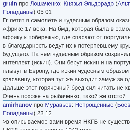
gruin
про
Лошаченко
:
Князья Эльдорадо
(
Альт
Попаданцы
) 05 01
Гг летят в самолёте и чудесным образом оказ
Африке 17 века. На бмд, которая была в само
африку к побережью, где спасают от португал
в благодарность ведут их к потерпевшему кру
будущего. На нем чудесным образом сохранил
интеллект (искин). Они берут искин и на порт
плывут в Европу, где искин чудесным образом
красавицу, которая тут же выходит замуж за одн
Дальше этот горячечный бред сил читать не х
Очень похоже на рыбаченко, такой же отстой
amirhanov
про
Муравьев
:
Непрощенные
(
Боев
Попаданцы
) 23 12
>в описываемое вами время НКГБ не существ
НКВД только в апреле 1943 года.