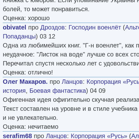
болей, то может понравиться.
Оценка: хорошо
obivatel
про
Дроздов
:
Господин военлёт
(
Альт
Попаданцы
) 03 12
Одна из любимейших книг. "Г-н военлет", как 
неудачное: "Листок на воде" лучше со всех сто
Перечитал спустя несколько лет с удовольств
Оценка: отлично!
Олег Макаров.
про
Ланцов
:
Корпорация «Рус
история
,
Боевая фантастика
) 04 09
Офигенная идея офигительно скучная реализа
Текст составлен на уровне и в стиле учебника
и не увлекательно.
Оценка: нечитаемо
serafim68
про
Ланцов
:
Корпорация «Русь»
(
Ал