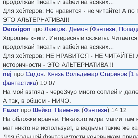
продолжай писать и забей на всяких...
Для хейтеров: Не нравится - не читайте! А по
ЭТО АЛЬТЕРНАТИВА!!!
Densigon
про
Ланцов
:
Демон
(
Фэнтези
,
Попад
Хорошие книги. Интересные сюжеты. Читается
продолжай писать и забей на всяких...
Для хейтеров: НЕ НРАВИТСЯ - НЕ ЧИТАЙТЕ! А
историчности - ЭТО АЛЬТЕРНАТИВА!!!
nej
про
Садов
:
Князь Вольдемар Старинов [1 и
фантастика
) 10 07
На мой взгляд - череЗчур много соплей и дале
А так, в общем - НИЧО.
Fazer
про
Шейко
:
Наемник
(
Фэнтези
) 14 12
На обложке враньё. Никакого мира магии там н
маг никто не использует, а ведьмы такие же ка
Для большей фэнтезнутости кочевникам прида