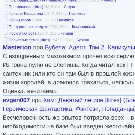
Прапорщик драконьей кавалерии [litres]
1054K, 202 с.
-
Ланцов
Преодоление [litres]
2M, 510 с.
-
Садов
Призрак Карфагена
1114K, 241 с.
-
Посняков
Принц воров
1089K, 255 с.
-
Посняков
Продолжение следует
909K, 299 с.
-
Комарницкий
Проклятая рота
1294K, 215 с.
-
Львов
Проклятые земли [litres]
1947K, 356 с.
-
Бубела
Masterion
про
Бубела
:
Адепт. Том 2. Каникулы
С изощренным мазохизмом прочел всю серию
Из говна пулю не слепишь. Когда читал как ГГ
сантехник (или кто он там был в прошлой жизн
жизни королей, а драконов трахаться, нескол
Оценка: нечитаемо
evgen007
про
Ким
:
Девятый легион [litres]
(
Бо
Героическая фантастика
,
Фэнтези
,
Попаданцы
Бесчеловечность же опытов потрясла всех – 
необходимости на базе был введен жесточайши
Книжка с юмором. Если упоминание Украины 