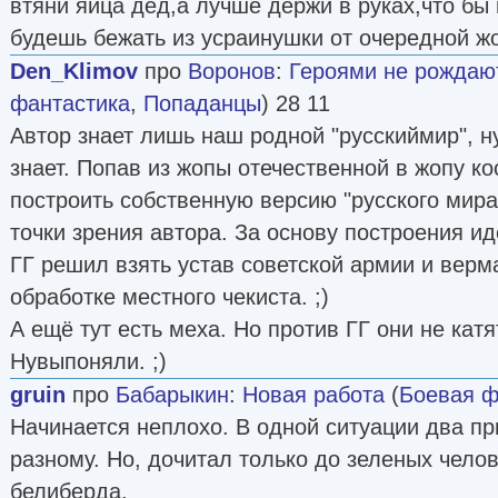
втяни яйца дед,а лучше держи в руках,что бы 
будешь бежать из усраинушки от очередной ж
Den_Klimov
про
Воронов
:
Героями не рождаютс
фантастика
,
Попаданцы
) 28 11
Автор знает лишь наш родной "русскиймир", ну
знает. Попав из жопы отечественной в жопу к
построить собственную версию "русского мира
точки зрения автора. За основу построения и
ГГ решил взять устав советской армии и верм
обработке местного чекиста. ;)
А ещё тут есть меха. Но против ГГ они не катя
Нувыпоняли. ;)
gruin
про
Бабарыкин
:
Новая работа
(
Боевая ф
Начинается неплохо. В одной ситуации два пр
разному. Но, дочитал только до зеленых чело
белиберда.