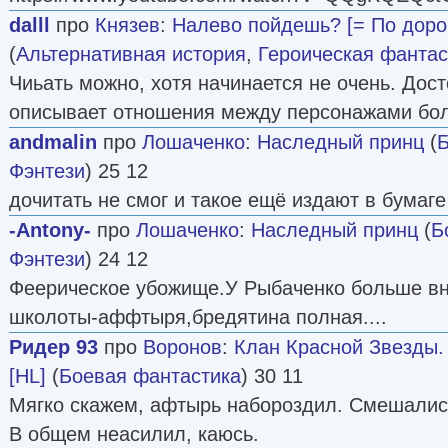
dalll
про
Князев
:
Налево пойдешь? [= По дорог
(
Альтернативная история
,
Героическая фантас
Чиьать можно, хотя начинается не очень. Дост
описывает отношения между персонажами бол
andmalin
про
Лошаченко
:
Наследный принц
(
Б
Фэнтези
) 25 12
дочитать не смог и такое ещё издают в бумаге
-Antony-
про
Лошаченко
:
Наследный принц
(
Б
Фэнтези
) 24 12
Феерическое убожище.У Рыбаченко больше вн
школоты-аффтыря,бредятина полная....
Ридер 93
про
Воронов
:
Клан Красной Звезды.
[HL]
(
Боевая фантастика
) 30 11
Мягко скажем, афтырь набороздил. Смешались 
В общем неасилил, каюсь.