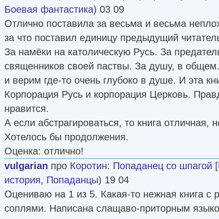
Боевая фантастика
) 03 09
Отлично поставила за весьма и весьма неплох
за что поставил единицу предыдущий читател
За намёки на католическую Русь. За предате
священников своей паствы. За душу, в общем
и верим где-то очень глубоко в душе. И эта кн
Корпорация Русь и корпорация Церковь. Правд
нравится.
А если абстрагироваться, то книга отличная, 
Хотелось бы продолжения.
Оценка: отлично!
vulgarian
про
Коротин
:
Попаданец со шпагой [li
история
,
Попаданцы
) 19 04
Оцениваю на 1 из 5. Какая-то нежная книга с
соплями. Написана слащаво-приторным языко