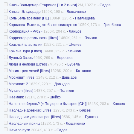
Князь Вольдемар Старинов [1 и 2 книги]
2M, 1027 с.
-
Садов
Князья Эльдорадо
1159K, 198 с.
-
Лошаченко
Колыбель времени [HL]
1086K, 225 с.
-
Павлищева
Королева. Выжить, чтобы не свихнуться
1059K, 173 с.
-
Гринберга
Корпорация «Русь»
1266K, 204 с.
-
Ланцов
Корректор реальности [litres]
1480K, 261 с.
-
Языков
Красный властелин
1152K, 221 с.
-
Шкенёв
Крылья Тура [Litres]
1468K, 252 с.
-
Языков
Лунный Зверь
696K, 269 с.
-
Вереснев
Люди и нелюди [Litres]
2M, 496 с.
-
Бубела
Магия трех мечей [litres]
1328K, 200 с.
-
Каташов
Московит [litres]
1248K, 212 с.
-
Давыдов
Московит-2
1629K, 220 с.
-
Давыдов
Мутаген [litres]
1487K, 257 с.
-
Поляков
Наемник
1211K, 270 с.
-
Шейко
Налево пойдешь? [= По дороге быстрее [СИ]]
1543K, 203 с.
-
Князев
Наследие древних [Litres]
1295K, 243 с.
-
Князев
Наследники динозавров [litres]
958K, 145 с.
-
Бушков
Наследный принц
1122K, 173 с.
-
Лошаченко
Начало пути
2004K, 413 с.
-
Садов