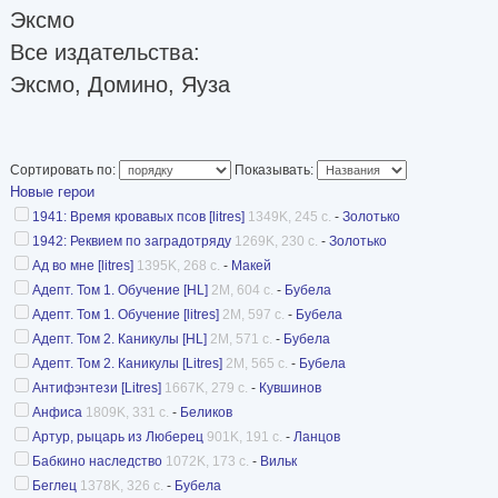
Эксмо
Все издательства:
Эксмо, Домино, Яуза
Сортировать по:
Показывать:
Новые герои
1941: Время кровавых псов [litres]
1349K, 245 с.
-
Золотько
1942: Реквием по заградотряду
1269K, 230 с.
-
Золотько
Ад во мне [litres]
1395K, 268 с.
-
Макей
Адепт. Том 1. Обучение [HL]
2M, 604 с.
-
Бубела
Адепт. Том 1. Обучение [litres]
2M, 597 с.
-
Бубела
Адепт. Том 2. Каникулы [HL]
2M, 571 с.
-
Бубела
Адепт. Том 2. Каникулы [Litres]
2M, 565 с.
-
Бубела
Антифэнтези [Litres]
1667K, 279 с.
-
Кувшинов
Анфиса
1809K, 331 с.
-
Беликов
Артур, рыцарь из Люберец
901K, 191 с.
-
Ланцов
Бабкино наследство
1072K, 173 с.
-
Вильк
Беглец
1378K, 326 с.
-
Бубела