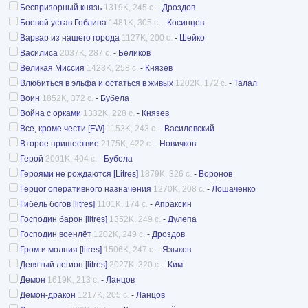
Беспризорный князь
1319K, 245 с.
-
Дроздов
Боевой устав Гоблина
1481K, 305 с.
-
Косинцев
Варвар из нашего города
1127K, 200 с.
-
Шейко
Василиса
2037K, 287 с.
-
Беликов
Великая Миссия
1423K, 258 с.
-
Князев
Влюбиться в эльфа и остаться в живых
1202K, 172 с.
-
Талал
Воин
1852K, 372 с.
-
Бубела
Война с орками
1332K, 228 с.
-
Князев
Все, кроме чести [FW]
1153K, 243 с.
-
Василевский
Второе пришествие
2175K, 422 с.
-
Новичков
Герой
2001K, 404 с.
-
Бубела
Героями не рождаются [Litres]
1879K, 326 с.
-
Воронов
Герцог оперативного назначения
1270K, 208 с.
-
Лошаченко
Гибель богов [litres]
1101K, 174 с.
-
Апраксин
Господин барон [litres]
1352K, 249 с.
-
Дулепа
Господин военлёт
1202K, 249 с.
-
Дроздов
Гром и молния [litres]
1506K, 247 с.
-
Языков
Девятый легион [litres]
2027K, 320 с.
-
Ким
Демон
1619K, 213 с.
-
Ланцов
Демон-дракон
1217K, 205 с.
-
Ланцов