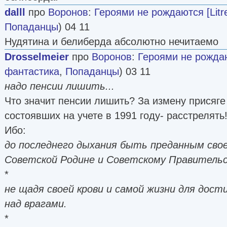
dalll
про
Воронов
:
Героями не рождаются [Litr
Попаданцы
) 04 11
Нудятина и белиберда абсолютно нечитаемо
Drosselmeier
про
Воронов
:
Героями не рождают
фантастика
,
Попаданцы
) 03 11
надо пенсии лишить...
Что значит пенсии лишить? За измену присяг
состоявших на учете в 1991 году- расстрелять
Ибо:
до последнего дыхания быть преданным свое
Советской Родине и Советскому Правительс
*
не щадя своей крови и самой жизни для дост
над врагами.
*