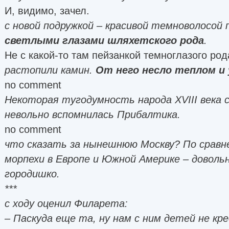
И, видимо, зачел.
с новой подружкой – красивой темноволосой
светлыми глазами шляхетского рода
.
Не с какой-то там пейзанкой темноглазого род
растопили камин.
От него несло теплом и
no comment
Некоторая тугодумность народа XVIII века с
невольно вспомнилась Прибалтика.
no comment
что сказать за нынешнюю Москву? По сравн
морпехи в Европе и Южной Америке – доволь
городишко.
***
с ходу оценил Филарета:
– Паскуда еще та, ну нам с ним детей не кр