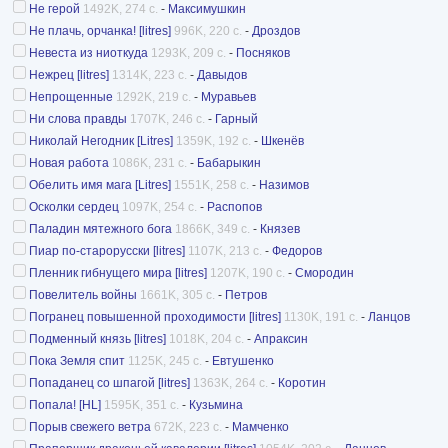
Не герой
1492K, 274 с.
-
Максимушкин
Не плачь, орчанка! [litres]
996K, 220 с.
-
Дроздов
Невеста из ниоткуда
1293K, 209 с.
-
Посняков
Нежрец [litres]
1314K, 223 с.
-
Давыдов
Непрощенные
1292K, 219 с.
-
Муравьев
Ни слова правды
1707K, 246 с.
-
Гарный
Николай Негодник [Litres]
1359K, 192 с.
-
Шкенёв
Новая работа
1086K, 231 с.
-
Бабарыкин
Обелить имя мага [Litres]
1551K, 258 с.
-
Назимов
Осколки сердец
1097K, 254 с.
-
Распопов
Паладин мятежного бога
1866K, 349 с.
-
Князев
Пиар по-старорусски [litres]
1107K, 213 с.
-
Федоров
Пленник гибнущего мира [litres]
1207K, 190 с.
-
Смородин
Повелитель войны
1661K, 305 с.
-
Петров
Погранец повышенной проходимости [litres]
1130K, 191 с.
-
Ланцов
Подменный князь [litres]
1018K, 204 с.
-
Апраксин
Пока Земля спит
1125K, 245 с.
-
Евтушенко
Попаданец со шпагой [litres]
1363K, 264 с.
-
Коротин
Попала! [HL]
1595K, 351 с.
-
Кузьмина
Порыв свежего ветра
672K, 223 с.
-
Мамченко