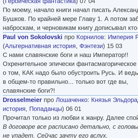
(
Героическая фантастика
) 07 04
По моему, начало книги начал писать Алекса
Бушков. По крайней мере Главу 1. А потом за
наброскам, и черновикам книгу дописывал кто
Paul von Sokolovski
про
Корнилов
:
Империя Ру
(
Альтернативная история
,
Фэнтези
) 15 03
С нами славянские боги и наш Император!!
Охренительное эпически фантасмагорическое
о том, КАК надо было обустроить Русь. И ведь
в общем-то правильно... только вот где вы,
славянские боги?!
Drosselmeier
про
Лошаченко
:
Князья Эльдора
история
,
Попаданцы
) 06 01
Прочитал только из любви к жанру. Далее спо
В договоре все расписано детально, с голов
не упадет. Сейчас зачту его вслух.