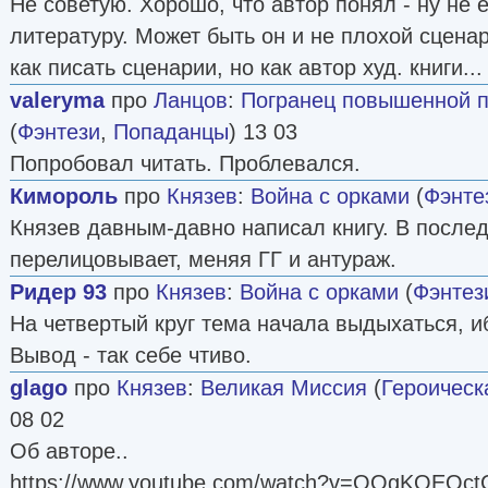
Не советую. Хорошо, что автор понял - ну не е
литературу. Может быть он и не плохой сценар
как писать сценарии, но как автор худ. книги...
valeryma
про
Ланцов
:
Погранец повышенной пр
(
Фэнтези
,
Попаданцы
) 13 03
Попробовал читать. Проблевался.
Кимороль
про
Князев
:
Война с орками
(
Фэнте
Князев давным-давно написал книгу. В после
перелицовывает, меняя ГГ и антураж.
Ридер 93
про
Князев
:
Война с орками
(
Фэнтез
На четвертый круг тема начала выдыхаться, иб
Вывод - так себе чтиво.
glago
про
Князев
:
Великая Миссия
(
Героическ
08 02
Об авторе..
https://www.youtube.com/watch?v=QQgKQEQct