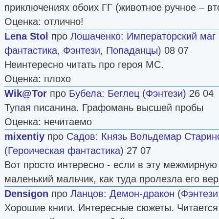
приключениях обоих ГГ (животное ручное – вт
Оценка: отлично!
Lena Stol
про
Лошаченко
:
Императорский маг [l
фантастика
,
Фэнтези
,
Попаданцы
) 08 07
Неинтересно читать про героя МС.
Оценка: плохо
Wik@Tor
про
Бубела
:
Беглец
(
Фэнтези
) 26 04
Тупая писанина. Графомань высшей пробы
Оценка: нечитаемо
mixentiy
про
Садов
:
Князь Вольдемар Старинов
(
Героическая фантастика
) 27 07
Вот просто интересно - если в эту межмирную
маленький мальчик, как туда пролезла его вер
Densigon
про
Ланцов
:
Демон-дракон
(
Фэнтези
Хорошие книги. Интересные сюжеты. Читается