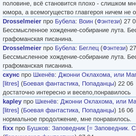
половине, всё становится плохо - слишком мн
юмора, а всемогущество главгероя ничем не о
Drosselmeier
про
Бубела
:
Воин
(
Фэнтези
) 27 
Бессмысленное хождение-собирание лута. Бе
графоманская писанина.
Drosselmeier
про
Бубела
:
Беглец
(
Фэнтези
) 2
Бессмысленное хождение-собирание лута. Бе
графоманская писанина.
скунс
про
Шкенёв
:
Джонни Оклахома, или Маг
[litres]
(
Боевая фантастика
,
Попаданцы
) 22 06
достаточно интересно и весело,понравилось
kapley
про
Шкенёв
:
Джонни Оклахома, или Ма
[litres]
(
Боевая фантастика
,
Попаданцы
) 16 06
нормальное продолжение, мне понравилось.
fixx
про
Бушков
:
Заповедник [= Заповедник. С