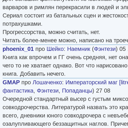
варваров и римлян перекрасили в людей и эл
Сериал состоит из батальных сцен и жестокос
потрахушками.
Прогрессорства, можно считать, нет.
Читать более-менее можно, написано на троеч
phoenix_01
про
Шейко
:
Наемник
(
Фэнтези
) 05
Книга как впрочем и ГГ очень средняя, нет он
чего то не хватает однако. Вот что нарисовано
книга. Добавить нечего.
GMAP
про
Лошаченко
:
Императорский маг [litr
фантастика
,
Фэнтези
,
Попаданцы
) 27 08
Очередной стандартный высер с густым миксо
совкодрочерства. Литературой назвать это кра
всего, дневники юного совкодрочера с невъеб
озалупливающего беззащитных наглов. Причем