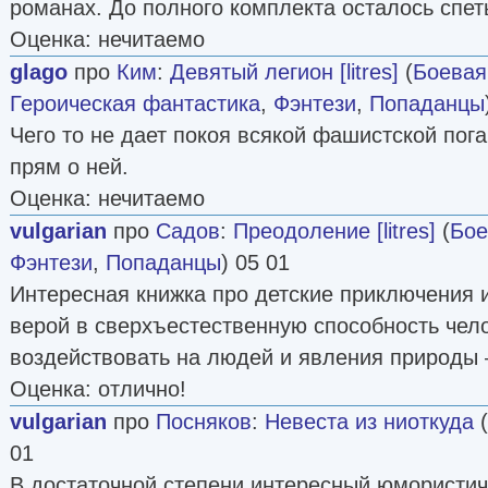
романах. До полного комплекта осталось спеть
Оценка: нечитаемо
glago
про
Ким
:
Девятый легион [litres]
(
Боевая
Героическая фантастика
,
Фэнтези
,
Попаданцы
Чего то не дает покоя всякой фашистской пога
прям о ней.
Оценка: нечитаемо
vulgarian
про
Садов
:
Преодоление [litres]
(
Бое
Фэнтези
,
Попаданцы
) 05 01
Интересная книжка про детские приключения 
верой в сверхъестественную способность чело
воздействовать на людей и явления природы 
Оценка: отлично!
vulgarian
про
Посняков
:
Невеста из ниоткуда
(
01
В достаточной степени интересный юмористич