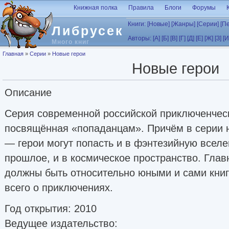
Перейти к основному содержанию
Книжная полка
Правила
Блоги
Форумы
Книги:
[Новые]
[Жанры]
[Серии]
[П
Либрусек
Авторы:
[А]
[Б]
[В]
[Г]
[Д]
[Е]
[Ж]
[З]
[И
Много книг
Вы здесь
Главная
»
Серии
»
Новые герои
Новые герои
Описание
Серия современной российской приключенчес
посвящённая «попаданцам». Причём в серии н
— герои могут попасть и в фэнтезийную вселе
прошлое, и в космическое пространство. Глав
должны быть относительно юными и сами кни
всего о приключениях.
Год открытия: 2010
Ведущее издательство: