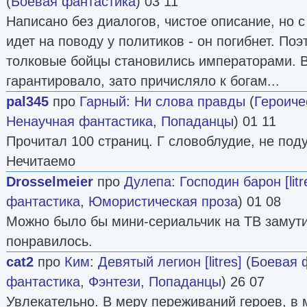
(
Боевая фантастика
) 03 11
Написано без диалогов, чистое описание, но 
идет на поводу у политиков - он погибнет. По
толковые бойцы становились императорами. В
гарантировало, зато причисляло к богам...
pal345
про
Гарный
:
Ни слова правды
(
Героиче
Ненаучная фантастика
,
Попаданцы
) 01 11
Прочитал 100 страниц. Г словоблудие, не по
Нечитаемо
Drosselmeier
про
Дулепа
:
Господин барон [litr
фантастика
,
Юмористическая проза
) 01 08
Можно было бы мини-сериальчик на ТВ замути
понравилось.
cat2
про
Ким
:
Девятый легион [litres]
(
Боевая 
фантастика
,
Фэнтези
,
Попаданцы
) 26 07
Увлекательно. В меру переживаний героев, в