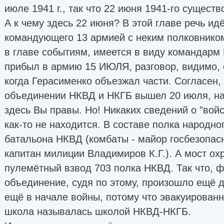
июле 1941 г., так что 22 июня 1941-го сущест
А к чему здесь 22 июня? В этой главе речь идё
командующего 13 армией с неким полковнико
в главе событиям, имеется в виду командарм
прибыл в армию 15 ИЮЛЯ, разговор, видимо, о
когда Герасименко объезжал части. Согласен, 
объединении НКВД и НКГБ вышел 20 июля, на
здесь Вы правы. Но! Никаких сведений о "вой
как-то не находится. В составе полка народн
батальона НКВД (комбаты - майор госбезопасн
капитан милиции Владимиров К.Г.). А мост ох
пулемётный взвод 703 полка НКВД. Так что, ф
объединение, судя по этому, произошло ещё д
ещё в начале войны, потому что эвакуирован
школа называлась школой НКВД-НКГБ.