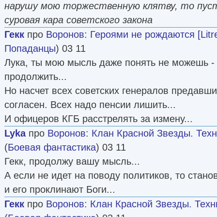
нарушу мою торжественную клятву, то пус
суровая кара советского закона
Гекк
про
Воронов
:
Героями не рождаются [Litr
Попаданцы
) 03 11
Лука, ты мою мысль даже понять не можешь - 
продолжить...
Но насчет всех советских генералов предавши
согласен. Всех надо пенсии лишить...
И офицеров КГБ расстрелять за измену...
Lyka
про
Воронов
:
Клан Красной Звезды. Техн
(
Боевая фантастика
) 03 11
Гекк, продолжу вашу мысль...
А если не идет на поводу политиков, то стан
и его проклинают Боги...
Гекк
про
Воронов
:
Клан Красной Звезды. Техн