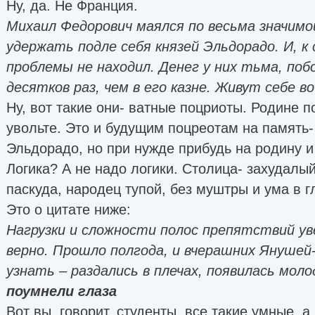
Ну, да. Не Франция.
Михаил Федорович маялся по весьма значимой
удержать подле себя князей Эльдорадо. И, к
проблемы не находил. Денег у них тьма, побо
десятков раз, чем в его казне. Живут себе в
Ну, вот такие они- ватные поцриоты. Родине п
увольте. Это и будущим поцреотам на память-
Эльдорадо, но при нужде прибудь на родину и
Логика? А не надо логики. Столица- захудалы
паскуда, народец тупой, без муштры и ума в г
Это о цитате ниже:
Нагрузки и сложности полос препятствий ув
верно. Прошло полгода, и вчерашних Янушей
узнать – раздались в плечах, появилась мол
поумнели глаза
Вот вы, говорит, студенты, все такие умные, а