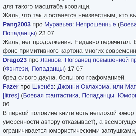
для такого масштаба кровищи.
Жаль, что так и останется неизвестным, кто в
Pang2003
про
Муравьев
:
Непрощенные
(
Боев
Попаданцы
) 23 07
Жаль, нет продолжения. Недавно перечитал. 
фоне примитивного картона многих современн
Drago23
про
Ланцов
:
Погранец повышенной про
(
Фэнтези
,
Попаданцы
) 17 07
бред сивого дауна, больного графоманией.
Fazer
про
Шкенёв
:
Джонни Оклахома, или Маг
[litres]
(
Боевая фантастика
,
Попаданцы
,
Юмори
06
В первой половине книге есть неплохой юмор 
умеренности автору отказывает), а всемогущ
ограничивается юмористическими заглушками,