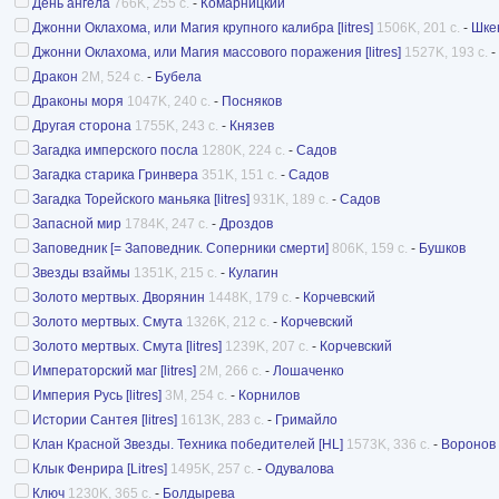
День ангела
766K, 255 с.
-
Комарницкий
Джонни Оклахома, или Магия крупного калибра [litres]
1506K, 201 с.
-
Шке
Джонни Оклахома, или Магия массового поражения [litres]
1527K, 193 с.
-
Дракон
2M, 524 с.
-
Бубела
Драконы моря
1047K, 240 с.
-
Посняков
Другая сторона
1755K, 243 с.
-
Князев
Загадка имперского посла
1280K, 224 с.
-
Садов
Загадка старика Гринвера
351K, 151 с.
-
Садов
Загадка Торейского маньяка [litres]
931K, 189 с.
-
Садов
Запасной мир
1784K, 247 с.
-
Дроздов
Заповедник [= Заповедник. Соперники смерти]
806K, 159 с.
-
Бушков
Звезды взаймы
1351K, 215 с.
-
Кулагин
Золото мертвых. Дворянин
1448K, 179 с.
-
Корчевский
Золото мертвых. Смута
1326K, 212 с.
-
Корчевский
Золото мертвых. Смута [litres]
1239K, 207 с.
-
Корчевский
Императорский маг [litres]
2M, 266 с.
-
Лошаченко
Империя Русь [litres]
3M, 254 с.
-
Корнилов
Истории Сантея [litres]
1613K, 283 с.
-
Гримайло
Клан Красной Звезды. Техника победителей [HL]
1573K, 336 с.
-
Воронов
Клык Фенрира [Litres]
1495K, 257 с.
-
Одувалова
Ключ
1230K, 365 с.
-
Болдырева