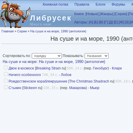
Перейти к основному содержанию
Книжная полка
Правила
Блоги
Форумы
Книги:
[Новые]
[Жанры]
[Серии]
[П
Либрусек
Авторы:
[А]
[Б]
[В]
[Г]
[Д]
[Е]
[Ж]
[З]
[И
Много книг
Вы здесь
Главная
»
Серии
»
На суше и на море, 1990 (антология)
На суше и на море, 1990 (ант
Сортировать по:
Показывать:
На суше и на море
:
На суше и на море, 1990 (антология)
Двое в космосе
[
Breaking Strain
ru]
56K, 14 с.
(пер.
Гинзбург
) -
Кларк
Ничего особенного
74K, 34 с.
-
Лобов
Рождественское кораблекрушение
[
The Christmas Shadrach
ru]
40K, 18 с.
Стыкин
[
Stickeen
ru]
33K, 15 с.
(пер.
Макарова
) -
Мьюр