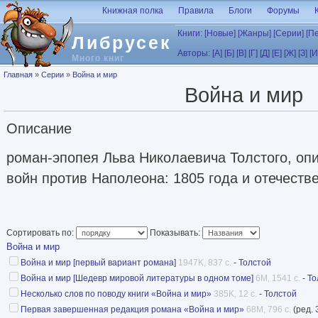
Перейти к основному содержанию
Книжная полка
Правила
Блоги
Форумы
Книги:
[Новые]
[Жанры]
[Серии]
[П
Либрусек
Авторы:
[А]
[Б]
[В]
[Г]
[Д]
[Е]
[Ж]
[З]
[И
Много книг
Вы здесь
Главная
»
Серии
»
Война и мир
Война и мир
Описание
роман-эпопея Льва Николаевича Толстого, о
войн против Наполеона: 1805 года и отечеств
Сортировать по:
Показывать:
Война и мир
Война и мир [первый вариант романа]
1947K, 837 с.
-
Толстой
Война и мир [Шедевр мировой литературы в одном томе]
6M, 1541 с.
-
То
Несколько слов по поводу книги «Война и мир»
385K, 12 с.
-
Толстой
Первая завершенная редакция романа «Война и мир»
68M, 796 с.
(ред.