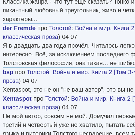
Классика жанра - что тут еще сказать? Тонко 
пикантный любовный треугольник, живо и чет
характеры...
der Fremde
про
Толстой
:
Война и мир. Книга 2
классическая проза
) 04 07
Я в двадцать два года прочёл. Читалось легк
интересно. Всё, за исключением последнего ф
Толстовская философия, она такая... не шибко 
bsp
про
Толстой
:
Война и мир. Книга 2 [Том 3-
проза
) 04 07
Xentaspot, это не он "не ваш автор", это вы не
Xentaspot
про
Толстой
:
Война и мир. Книга 2 [
классическая проза
) 04 07
Не мой автор, совсем не мой. Домучал первые
третий и четвертый уже не хватило, пытать себ
языка и риторики Толстого несварение, всем 