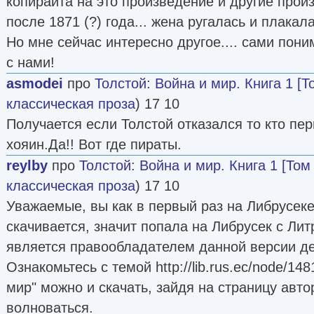
копирайта на это произведение и другие прои
после 1871 (?) года... жена ругалась и плакала
Но мне сейчас интересно другое.... сами поним
с нами!
asmodei
про
Толстой
:
Война и мир. Книга 1 [Т
классическая проза
) 17 10
Получается если Толстой отказался то кто пер
хояин.Да!! Вот где пираты.
reylby
про
Толстой
:
Война и мир. Книга 1 [Том 
классическая проза
) 17 10
Уважаемые, вы как в первый раз на Либрусеке
скачивается, значит попала на Либрусек с Лит
является правообладателем данной версии дет
Ознакомьтесь с темой http://lib.rus.ec/node/14
мир" можно и скачать, зайдя на страницу автор
волноваться.