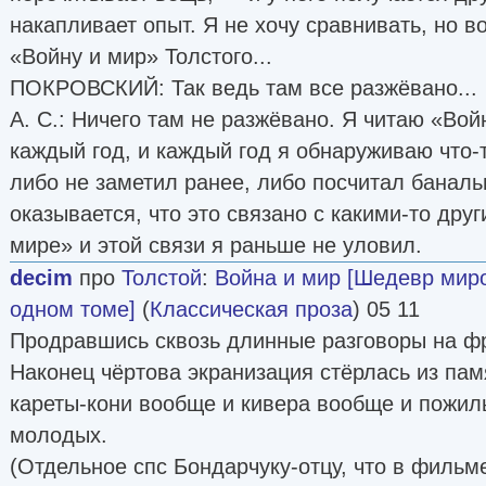
накапливает опыт. Я не хочу сравнивать, но в
«Войну и мир» Толстого...
ПОКРОВСКИЙ: Так ведь там все разжёвано...
А. С.: Ничего там не разжёвано. Я читаю «Вой
каждый год, и каждый год я обнаруживаю что-т
либо не заметил ранее, либо посчитал баналь
оказывается, что это связано с какими-то дру
мире» и этой связи я раньше не уловил.
decim
про
Толстой
:
Война и мир [Шедевр мир
одном томе]
(
Классическая проза
) 05 11
Продравшись сквозь длинные разговоры на фр
Наконец чёртова экранизация стёрлась из пам
кареты-кони вообще и кивера вообще и пожи
молодых.
(Отдельное спс Бондарчуку-отцу, что в фильм