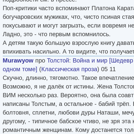
Поп-критики часто вспоминают Платона Карат
богучаровских мужиках, что, чисто псиная ста
покусывают и могут загрызть, если вовремя не
Ладно, это - что первым вспомнилось.
А детям такую большую взрослую книгу давать
впихивать насильно. А то видите, что получае
Murawyow
про
Толстой
:
Война и мир [Шедевр
одном томе]
(
Классическая проза
) 05 11
Скучно, длинно, тягомотно. Такое впечатление
Возможно, я не далёк от истины. Жена Толст
ВИМ несколько раз. Вероятно, она была соав
написаны Толстым, а остальное - бабий трёп.
болтовня, сплетни, любови дуры Наташи, мечу
другому, - типичное бабское чтиво, не зря эта 
романтичным женщинам. Кому достанется тол