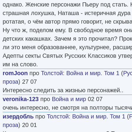
однако. Женские персонажи Пьеру под стать. 
страшная лохушка, Наташа - истеричная дура 
ротатая, о чём автор прямо говорит, не скрыв
Ну что ж, поделом ему. В свободное время они
детских какашках. Зачем я это прочитал? Про
ли это меня образованнее, культурнее, расши
Адепты секты Святых Русских Классиков утве
им на слово.
romJoon
про
Толстой
:
Война и мир. Том 1
(
Ру
проза
) 27 07
Интересно следить за жизнью персонажей..
veronika-123
про
Война и мир
02 07
очень интересно, не смотря на полторы тысяч
изердобль
про
Толстой
:
Война и мир. Том 1
(
проза
) 20 01