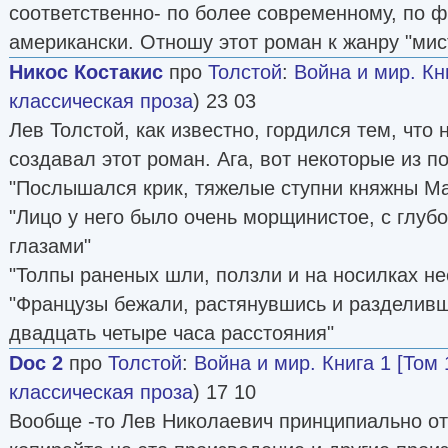
соответственно- по более современному, по ф
американски. Отношу этот роман к жанру "мис
Никос Костакис
про
Толстой
:
Война и мир. Кни
классическая проза
) 23 03
Лев Толстой, как известно, гордился тем, что 
создавал этот роман. Ага, вот некоторые из п
"Послышался крик, тяжелые ступни княжны Ма
"Лицо у него было очень морщинистое, с глуб
глазами"
"Толпы раненых шли, ползли и на носилках не
"Французы бежали, растянувшись и разделивши
двадцать четыре часа расстояния"
Doc 2
про
Толстой
:
Война и мир. Книга 1 [Том 
классическая проза
) 17 10
Вообще -то Лев Николаевич принципиально от