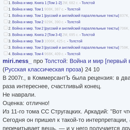
1.
Война и мир. Книга 1 [Том 1-2]
2M, 682 с.
-
Толстой
1.
Война и мир. Том 1
908K, 387 с.
-
Толстой
1.
Война и мир. Том 1 [русский и английский параллельные тексты]
837K, 
2.
Война и мир. Том 2
929K, 390 с.
-
Толстой
2.
Война и мир. Том 2 [русский и английский параллельные тексты]
706K, 
3.
Война и мир. Книга 2 [Том 3-4]
2M, 695 с.
-
Толстой
3.
Война и мир. Том 3
1006K, 425 с.
-
Толстой
3.
Война и мир. Том 3 [русский и английский параллельные тексты]
759K, 
4.
Война и мир. Том 4
968K, 409 с.
-
Толстой
miri.ness_
про
Толстой
:
Война и мир [первый 
(
Русская классическая проза
) 24 10
В 2007г., в КоммерсантЪ была рецензия: в два
раза интереснее, счастливый конец.
Не наврали.
Оценка: отлично!
Из 11-го тома СС Стругацких. Аркадий: "Вот ч
Сегодня он пришел к такой-то интерпретации, 
перечитывает вещь, — и у него получается др