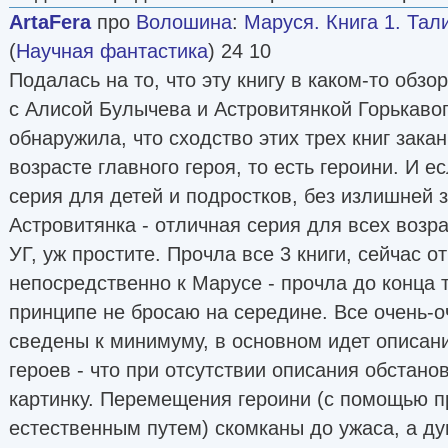
ArtaFera
про
Волошина
:
Маруся. Книга 1. Та
(
Научная фантастика
) 24 10
Подалась на то, что эту книгу в каком-то обзо
с Алисой Булычева и Астровитянкой Горькаво
обнаружила, что сходство этих трех книг зака
возрасте главного героя, то есть героини. И е
серия для детей и подростков, без излишней 
Астровитянка - отличная серия для всех возра
УГ, уж простите. Прочла все 3 книги, сейчас 
непосредственно к Марусе - прочла до конца т
принципе не бросаю на середине. Все очень-о
сведены к минимуму, в основном идет описан
героев - что при отсутствии описания обстано
картинку. Перемещения героини (с помощью 
естественным путем) скомканы до ужаса, а д