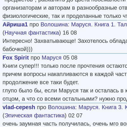
организаторам и авторам в разнообразные отв
физиологические, так и проделанные только ч
Айриша1
про
Волошина
:
Маруся. Книга 1. Та
(
Научная фантастика
) 16 08
Интересно! Захватывающе! Захотелось облада
бабочкой)))
Fox Spirit
про
Маруся
05 08
Книги супер!!! только после прочтения остают
причем вопросы накапливаются в каждой част
продолжение все таки будет.
глупо было бы, если Маруся так и осталась в 
отцом, а что со всеми остальными? нужно про
vlad-cepesh
про
Волошина
:
Маруся. Книга 3. 
(
Эпическая фантастика
) 02 07
очень заумная часть получилась, очень мго 