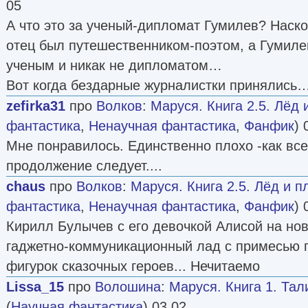
05
А что это за ученый-дипломат Гумилев? Наско
отец был путешественником-поэтом, а Гумил
ученым и никак не дипломатом…
Вот когда бездарные журналистки принялись
zefirka31
про
Волков
:
Маруся. Книга 2.5. Лёд
фантастика
,
Ненаучная фантастика
,
Фанфик
) 
Мне понравилось. Единственно плохо -как все
продолжение следует....
chaus
про
Волков
:
Маруся. Книга 2.5. Лёд и 
фантастика
,
Ненаучная фантастика
,
Фанфик
) 
Кирилл Булычев с его девочкой Алисой на но
гаджетно-коммуникационный лад с примесью 
фигурок сказочных героев... Нечитаемо
Lissa_15
про
Волошина
:
Маруся. Книга 1. Та
(
Научная фантастика
) 03 02