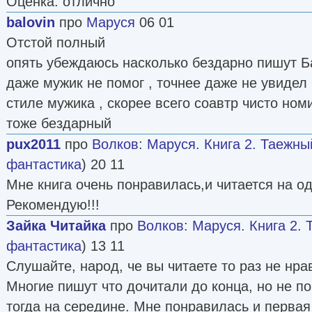
Оценка: отлично
balovin
про
Маруся
06 01
Отстой полный
опять убеждаюсь насколько бездарно пишут Б
даже мужик не помог , точнее даже не увидел 
стиле мужика , скорее всего соавтр чисто ном
тоже бездарный
pux2011
про
Волков
:
Маруся. Книга 2. Таежны
фантастика
) 20 11
Мне книга очень понравилась,и читается на о
Рекомендую!!!
Зайка Читайка
про
Волков
:
Маруся. Книга 2. 
фантастика
) 13 11
Слушайте, народ, че вы читаете то раз не нрав
Многие пишут что дочитали до конца, но не п
тогда на середине. Мне понравилась и первая