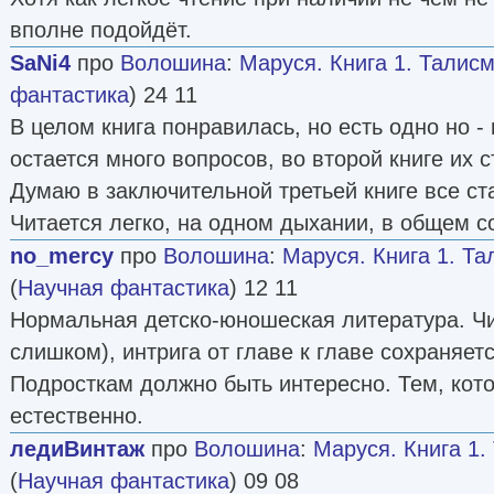
вполне подойдёт.
SaNi4
про
Волошина
:
Маруся. Книга 1. Талис
фантастика
) 24 11
В целом книга понравилась, но есть одно но -
остается много вопросов, во второй книге их 
Думаю в заключительной третьей книге все ста
Читается легко, на одном дыхании, в общем с
no_mercy
про
Волошина
:
Маруся. Книга 1. Т
(
Научная фантастика
) 12 11
Нормальная детско-юношеская литература. Чи
слишком), интрига от главе к главе сохраняет
Подросткам должно быть интересно. Тем, кот
естественно.
ледиВинтаж
про
Волошина
:
Маруся. Книга 1.
(
Научная фантастика
) 09 08