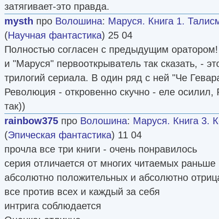
затягивает-это правда.
mysth
про
Волошина
:
Маруся. Книга 1. Талис
(
Научная фантастика
) 25 04
Полностью согласен с предыдущим оратором!
и "Маруся" первооткрыватель так сказать, - эт
трилогий сериала. В один ряд с ней "Че Гевара
Революция - откровенно скучно - еле осилил, Р
так))
rainbow375
про
Волошина
:
Маруся. Книга 3. 
(
Эпическая фантастика
) 11 04
прочла все три книги - очень понравилось
серия отличается от многих читаемых раньше к
абсолютно положительных и абсолютно отриц
все против всех и каждый за себя
интрига соблюдается