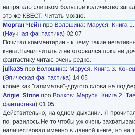
напрягало слишком большое количество загад
это же КВЕСТ. Читать можно.
Морган Чейн
про
Волошина
:
Маруся. Книга 1
(
Научная фантастика
) 02 07
Почитал комментарии - к чему такие негатив
книга.Начал читать и не оторвался.пока не до
фантастику читаю очень редко.
julka35
про
Волошина
:
Маруся. Книга 3. Коне
(
Эпическая фантастика
) 14 05
кроме как "галиматья"-другого слова не подбе
Angie_Stone
про
Волков
:
Маруся. Книга 2. Та
фантастика
) 01 05
Действительно, на одном дыхании. Я прочитал
понравилось.Не то чтобы уж очень захватыв
наличествовал именно в данной книге, но на т