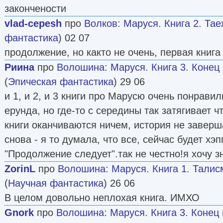
закончености
vlad-cepesh
про
Волков
:
Маруся. Книга 2. Та
фантастика
) 02 07
продолжение, но както не очень, первая книг
Риина
про
Волошина
:
Маруся. Книга 3. Конец
(
Эпическая фантастика
) 29 06
и 1, и 2, и 3 книги про Марусю очень понравил
ерунда, но где-то с середины так затягивает чт
книги оканчиваются ничем, история не заверш
снова - я то думала, что все, сейчас будет хэп
"Продолжение следует".так не честно!я хочу з
ZorinL
про
Волошина
:
Маруся. Книга 1. Тали
(
Научная фантастика
) 26 06
В целом довольно неплохая книга. ИМХО
Gnork
про
Волошина
:
Маруся. Книга 3. Конец