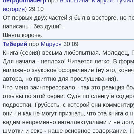
derpgonnaderp
про
Волошина
:
Маруся. Гумил
история
) 29 10
От первых двух частей я был в восторге, но
написаны "без души".
Шняга короче.
Тиберий
про
Маруся
30 09
Книга (серия) весьма любопытная. Молодец, 
Для начала - неплохо! Читается легко. В фор
наложено звуковое оформление (ну это, конеч
автора, но приятно для прослушивания).
Что меня заинтересовало - так это реакция б
отзывы по этой серии. Судя по сленгу и соде
подростки. Грубость, с которой они комментиру
они ни как не могут признать, что эта книга о 
видим непременно интеллектуалами и не допу
шмотки и секс - наше основное содержание. 