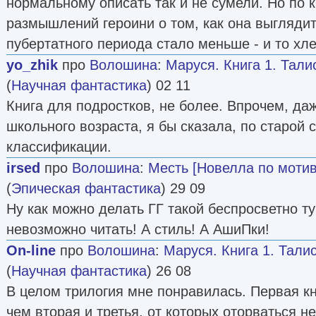
нормальному описать так и не сумели. Но по 
размышлений героини о том, как она выгляди
пубертатного периода стало меньше - и то хле
yo_zhik
про
Волошина
:
Маруся. Книга 1. Тал
(
Научная фантастика
) 02 11
Книга для подростков, не более. Впрочем, да
школьного возраста, я бы сказала, по старой 
классификации.
irsed
про
Волошина
:
Месть [Новелла по моти
(
Эпическая фантастика
) 29 09
Ну как можно делать ГГ такой беспросветно ту
невозможно читать! А стиль! А АшиПки!
On-line
про
Волошина
:
Маруся. Книга 1. Тали
(
Научная фантастика
) 26 08
В целом трилогия мне понравилась. Первая кн
чем вторая и третья, от которых оторваться н