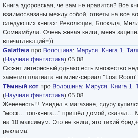
Книга здоровская, че вам не нравится? Все кн
взаимосвязаны между собой, ответы на все в
следующих книгах: Революция, Блокада, Милл
Сомнамбула. Очень живая книга, меня зацепи
впечатляющий=))
Galatteia
про
Волошина
:
Маруся. Книга 1. Та
(
Научная фантастика
) 05 08
Сюжет интересный,однако есть множество нед
заметил плагиата на мини-сериал ''Lost Room'
Тёмный кот
про
Волошина
:
Маруся. Книга 1.
(
Научная фантастика
) 05 08
Жееееесть!!! Увидел в магазине, сдуру купилс
"моск... топ-книга..." пришёл домой, скачал..
на 10 максимум. Это не книга, это тихий бре
реклама!