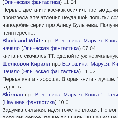
(
Эпическая фантастика
) 11 04
Первые две книги кое-как осилил, третью дочи
произвела впечатления неудачной попытки соз
наподобие серии про Алису Булычева. Получи
неинтересно.
Black and White
про
Волошина
:
Маруся. Книга
начало
(
Эпическая фантастика
) 07 04
книга не скачалсь ТТ. сделайте уж нормальную
Шелковой Кирилл
про
Волошина
:
Маруся. Кн
начало
(
Эпическая фантастика
) 11 02
Первая книга - хороша. Вторая книга - лучше. 
гадость.
Skirman
про
Волошина
:
Маруся. Книга 1. Тал
(
Научная фантастика
) 10 01
Задумка сильная, идея тоже неплохая. Но воп
Хотя как лёгкое чтение при наличии не чем не