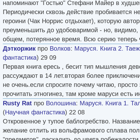
напоминают "Гостью" Стефани Майер в худше
Периодически сквозь действие пробивается н
героини (Чак Норрис отдыхает), которую авто
преуменьшить до удобоваримой - но, видимо, 
общем, потерянное время. Всю серию теперь ч
Дэткоржик
про
Волков
:
Маруся. Книга 2. Тае
фантастика
) 29 09
Первая книга ересь , бесит тип мышления дево
рассуждают в 14 лет.вторая более приключени
не очень.если спросите почему читаю, просто
прочитать этногинез, там кроме маруси есть и
Rusty Rat
про
Волошина
:
Маруся. Книга 1. Т
(
Научная фантастика
) 22 08
Откровенное у тупое баблогребство. Название
желание отлить из вольфрамового сплава по
"предметов", раскалить до цвета побежалости