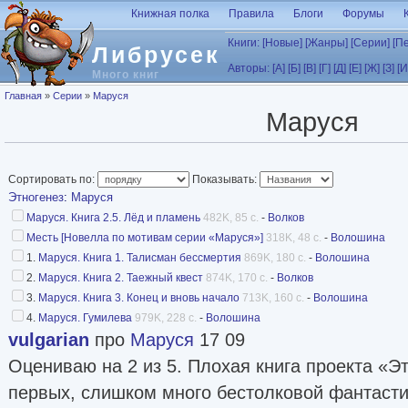
Перейти к основному содержанию
Книжная полка
Правила
Блоги
Форумы
Книги:
[Новые]
[Жанры]
[Серии]
[П
Либрусек
Авторы:
[А]
[Б]
[В]
[Г]
[Д]
[Е]
[Ж]
[З]
[И
Много книг
Вы здесь
Главная
»
Серии
»
Маруся
Маруся
Сортировать по:
Показывать:
Этногенез
:
Маруся
Маруся. Книга 2.5. Лёд и пламень
482K, 85 с.
-
Волков
Месть [Новелла по мотивам серии «Маруся»]
318K, 48 с.
-
Волошина
1.
Маруся. Книга 1. Талисман бессмертия
869K, 180 с.
-
Волошина
2.
Маруся. Книга 2. Таежный квест
874K, 170 с.
-
Волков
3.
Маруся. Книга 3. Конец и вновь начало
713K, 160 с.
-
Волошина
4.
Маруся. Гумилева
979K, 228 с.
-
Волошина
vulgarian
про
Маруся
17 09
Оцениваю на 2 из 5. Плохая книга проекта «Эт
первых, слишком много бестолковой фантасти