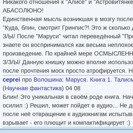
Никакого отношения к "Алисе" и "Астровитянке
АБАСОЛЮНО!
Единственная мысль возникшая в мозгу после
"Куда, блин, смотрит Гринпис?! Это ж сколько 
З/Ы/ После "Маруси" читал переведённый "Пр
знаете он воспринимался как весьма неплохо
произведение. По крайней мере ОСМЫСЛЕН
З/З/Ы/ Данную книшку можно вполне использо
после прочтения моск просто атрофируется. Н
ceprei
про
Волошина
:
Маруся. Книга 1. Талис
(
Научная фантастика
) 04 08
Блин! Это уникальная в своём роде книга. Нач
осилил :) Решил, может пойдет в аудио... Не
после неё отвращение к аудиокнигам испытыв
взрывает - его плющит и компактифицирует :)