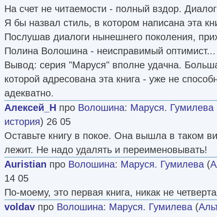
На счет не читаемости - полный вздор. Диало
Я бы назвал стиль, в котором написана эта кн
Послушав диалоги нынешнего поколения, при
Полина Волошина - неисправимый оптимист...
Вывод: серия "Маруся" вполне удачна. Больша
которой адресована эта книга - уже не способ
адекватно.
Алексей_Н
про
Волошина
:
Маруся. Гумилева
история
) 26 05
Оставьте книгу в покое. Она вышла в таком ви
лежит. Не надо удалять и переименовывать!
Auristian
про
Волошина
:
Маруся. Гумилева
(
А
14 05
По-моему, это первая книга, никак не четверта
voldav
про
Волошина
:
Маруся. Гумилева
(
Аль