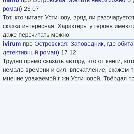
роман
) 23 07
Тот, кто читает Устинову, вряд ли разочаруется
сказка интересная. Характеры у героев имеютс
даже перечитать можно.
ivirum
про
Островская
:
Заповедник, где обита
детективный роман
) 17 12
Трудно прямо сказать автору, что от книги, ко
немало времени и сил, впечатление, скажем та
мнение уважаемой г-жи Устиновой. Твёрдая тр