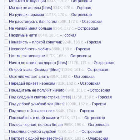
Мотылек атакующий
834K, 170 с.
-
Островская
Мы все не ангелы [litres]
934K, 176 с.
-
Горская
На руинах пирамид
1177K, 170 с.
-
Островская
Не расстанусь с Ван Гогом
850K, 172 с.
-
Островская
Не убивай меня больше
936K, 173 с.
-
Островская
Незримые нити
884K, 185 с.
-
Горская
Ненависть – плохой советчик
924K, 186 с.
-
Горская
Неспособность любить
868K, 189 с.
-
Горская
Нет места женщине
817K, 166 с.
-
Островская
Ничто не стоит так дорого [litres]
1117K, 171 с.
-
Островская
Открой глаза, Фемида! [litres]
1139K, 161 с.
-
Островская
Охотник желает знать
805K, 162 с.
-
Островская
Передай привет небесам
731K, 162 с.
-
Островская
Победитель не получит ничего
694K, 161 с.
-
Островская
Под бледным светом страха [litres]
1175K, 159 с.
-
Горская
Под доброй улыбкой зла [litres]
1090K, 162 с.
-
Горская
Под защитой высших сил
844K, 174 с.
-
Горская
Покопайтесь в моей памяти
712K, 171 с.
-
Островская
Полоса черная, полоса белая
989K, 190 с.
-
Островская
Помолвка с чужой судьбой
738K, 154 с.
-
Островская
Портрет с одной неизвестной
816K, 183 с.
-
Очаковская