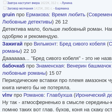
Завтра наступит вчера
1622K, 312 с.
-
Лунина
Заговор молчания
1425K, 281 с.
-
Барякина
gruin
про
Ермакова
:
Время любить
(
Современ
Любовные детективы
) 26 12
Детектива мало, больше любовный роман. Нап
одобряю и рекомендую.
Зажигай
про
Вильмонт
:
Бред сивого кобеля
(
С
романы
) 22 10
Дааааааа... "Бред сивого кобеля" - это не наз
бабочка5
про
Знаменская
:
Венерин башмачок
любовные романы
) 15 07
Периодические вставки про племя амазонок чут
книга ничего бы не потеряла.
vlnv
про
Романов
:
Главбухша
(
Иронический де
Ну так - атмосферненько в смысле середины-к
помню таких вот глав. бухов, коня на скаку ос