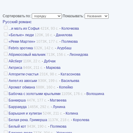
Сортировать по:
Показывать:
Русский романс
...и мать их Софья
421K, 93 с.
-
Колочкова
«Белые» люди
120K, 16 с.
-
Данилова
«Реми Мартен»
1073K, 177 с.
-
Полякова
Febris эротика
632K, 142 с.
-
Агурбаш
Абрикосовый мальчик
713K, 156 с.
-
Леонидова
Айсберг
116K, 22 с.
-
Дубчак
Актриса
946K, 211 с.
-
Маркова
Алгоритм счастья
231K, 98 с.
-
Катасонова
Ангел из авоськи
936K, 199 с.
-
Васильева
Аромат обмана
688K, 160 с.
-
Копейко
Бабочка с золотыми крыльями
1105K, 176 с.
-
Волошина
Банкирша
447K, 177 с.
-
Матвеева
Барракуда
1465K, 292 с.
-
Лунина
Барышня и хулиган
524K, 211 с.
-
Колина
Белая река. Гримерша
1137K, 218 с.
-
Королева
Белый кот
943K, 190 с.
-
Полякова
Близкие люди
737K, 304 с.
-
Устинова