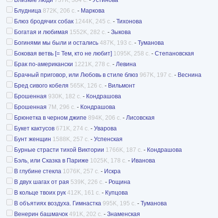
Блудница
872K, 206 с.
-
Маркова
Блюз бродячих собак
1244K, 245 с.
-
Тихонова
Богатая и любимая
1552K, 282 с.
-
Зыкова
Богинями мы были и остались
487K, 193 с.
-
Туманова
Боковая ветвь [= Тем, кто не любит]
1095K, 258 с.
-
Степановская
Брак по-американски
1221K, 278 с.
-
Левина
Брачный приговор, или Любовь в стиле блюз
967K, 197 с.
-
Веснина
Бред сивого кобеля
565K, 126 с.
-
Вильмонт
Брошенная
930K, 182 с.
-
Кондрашова
Брошенная
7M, 296 с.
-
Кондрашова
Брюнетка в черном джипе
894K, 206 с.
-
Лисовская
Букет кактусов
671K, 274 с.
-
Уварова
Бунт женщин
1588K, 257 с.
-
Успенская
Бурные страсти тихой Виктории
1766K, 187 с.
-
Кондрашова
Бэль, или Сказка в Париже
1025K, 178 с.
-
Иванова
В глубине стекла
1076K, 257 с.
-
Искра
В двух шагах от рая
539K, 226 с.
-
Рощина
В кольце твоих рук
412K, 161 с.
-
Купцова
В объятиях воздуха. Гимнастка
995K, 195 с.
-
Туманова
Венерин башмачок
491K, 202 с.
-
Знаменская