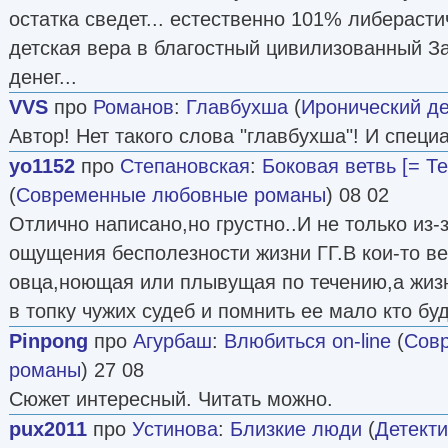
остатка сведет... естественно 101% либераст
детская вера в благостный цивилизованный З
денег...
VVS
про
Романов
:
Главбухша
(
Иронический де
Автор! Нет такого слова "главбухша"! И специа
yo1152
про
Степановская
:
Боковая ветвь [= Те
(
Современные любовные романы
) 08 02
Отлично написано,но грустно..И не только из-
ощущения бесполезности жизни ГГ.В кои-то ве
овца,ноющая или плывущая по течению,а жиз
в топку чужих судеб и помнить ее мало кто бу
Pinpong
про
Агурбаш
:
Влюбиться on-line
(
Сов
романы
) 27 08
Сюжет интересный. Читать можно.
pux2011
про
Устинова
:
Близкие люди
(
Детекти