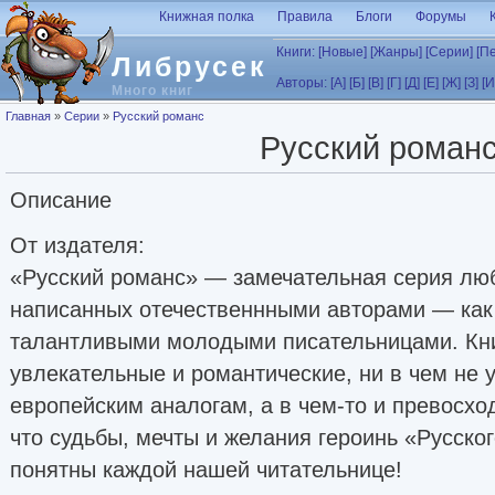
Перейти к основному содержанию
Книжная полка
Правила
Блоги
Форумы
Книги:
[Новые]
[Жанры]
[Серии]
[П
Либрусек
Авторы:
[А]
[Б]
[В]
[Г]
[Д]
[Е]
[Ж]
[З]
[И
Много книг
Вы здесь
Главная
»
Серии
»
Русский романс
Русский роман
Описание
От издателя:
«Русский романс» — замечательная серия лю
написанных отечественнными авторами — как 
талантливыми молодыми писательницами. Кни
увлекательные и романтические, ни в чем не 
европейским аналогам, а в чем-то и превосход
что судьбы, мечты и желания героинь «Русско
понятны каждой нашей читательнице!