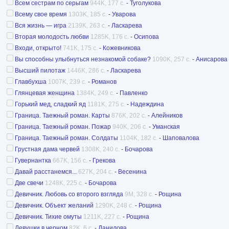
Всем сестрам по серьгам
944K, 177 с.
-
Туголукова
Всему свое время
1303K, 185 с.
-
Уварова
Вся жизнь — игра
2139K, 263 с.
-
Ласкарева
Вторая молодость любви
1285K, 176 с.
-
Осипова
Входи, открыто!
741K, 175 с.
-
Кожевникова
Вы способны улыбнуться незнакомой собаке?
1090K, 257 с.
-
Анисарова
Высший пилотаж
1446K, 286 с.
-
Ласкарева
Главбухша
1007K, 239 с.
-
Романов
Глянцевая женщина
1384K, 249 с.
-
Павленко
Горький мед, сладкий яд
1181K, 275 с.
-
Надеждина
Граница. Таежный роман. Карты
876K, 202 с.
-
Алейников
Граница. Таежный роман. Пожар
940K, 206 с.
-
Уманская
Граница. Таежный роман. Солдаты
1104K, 182 с.
-
Шаповалова
Грустная дама червей
1308K, 240 с.
-
Бочарова
Гувернантка
667K, 156 с.
-
Грекова
Давай расстанемся...
627K, 204 с.
-
Весенина
Две свечи
1248K, 225 с.
-
Бочарова
Девичник. Любовь со второго взгляда
9M, 328 с.
-
Рощина
Девичник. Объект желаний
1290K, 248 с.
-
Рощина
Девичник. Тихие омуты
1211K, 227 с.
-
Рощина
Девушки в черном
82K, 6 с.
-
Данилова