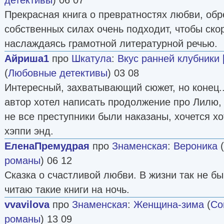
Прекрасная книга о превратностях любви, обр
собственных силах очень подходит, чтобы скор
наслаждаясь грамотной литературной речью.
Айриша1
про
Шкатула
:
Вкус ранней клубники 
(
Любовные детективы
) 03 08
Интересный, захватывающий сюжет, но конец.. 
автор хотел написать продолжение про Лилю, 
не все преступники были наказаны, хочется хо
хэппи энд.
ЕленаПремудрая
про
Знаменская
:
Вероника
(
романы
) 06 12
Сказка о счастливой любви. В жизни так не бы
читаю такие книги на ночь.
vvavilova
про
Знаменская
:
Женщина-зима
(
Со
романы
) 13 09