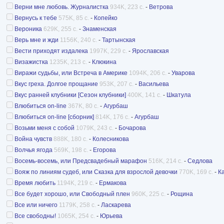
Верни мне любовь. Журналистка
934K, 223 с.
-
Ветрова
Вернусь к тебе
575K, 85 с.
-
Копейко
Вероника
629K, 255 с.
-
Знаменская
Верь мне и жди
1156K, 240 с.
-
Тартынская
Вести приходят издалека
1997K, 229 с.
-
Ярославская
Визажистка
1235K, 213 с.
-
Клюкина
Виражи судьбы, или Встреча в Америке
1094K, 206 с.
-
Уварова
Вкус греха. Долгое прощание
953K, 207 с.
-
Васильева
Вкус ранней клубники [Сезон клубники]
400K, 141 с.
-
Шкатула
Влюбиться on-line
367K, 80 с.
-
Агурбаш
Влюбиться on-line [сборник]
814K, 176 с.
-
Агурбаш
Возьми меня с собой
1079K, 243 с.
-
Бочарова
Война чувств
888K, 180 с.
-
Колесникова
Волчья ягода
569K, 198 с.
-
Егорова
Восемь-восемь, или Предсвадебный марафон
516K, 214 с.
-
Седлова
Вояж по линиям судеб, или Сказка для взрослой девочки
770K, 169 с.
-
К
Время любить
1194K, 219 с.
-
Ермакова
Все будет хорошо, или Свободный плен
960K, 225 с.
-
Рощина
Все или ничего
1179K, 258 с.
-
Ласкарева
Все свободны!
1065K, 254 с.
-
Юрьева