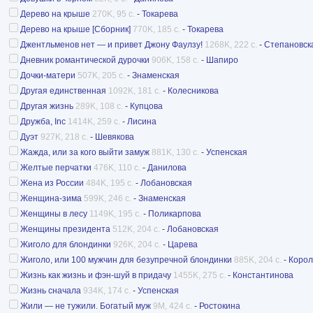
Дерево на крыше
270K, 95 с.
-
Токарева
Дерево на крыше [Сборник]
770K, 185 с.
-
Токарева
Джентльменов нет — и привет Джону Фаулзу!
1268K, 222 с.
-
Степановск
Дневник романтической дурочки
906K, 158 с.
-
Шапиро
Дочки-матери
507K, 205 с.
-
Знаменская
Другая единственная
1092K, 181 с.
-
Колесникова
Другая жизнь
289K, 108 с.
-
Купцова
Дружба, Inc
1414K, 259 с.
-
Лисина
Дуэт
927K, 218 с.
-
Шевякова
Жажда, или за кого выйти замуж
881K, 130 с.
-
Успенская
Желтые перчатки
476K, 110 с.
-
Данилова
Жена из России
484K, 195 с.
-
Лобановская
Женщина-зима
599K, 246 с.
-
Знаменская
Женщины в лесу
1149K, 195 с.
-
Поликарпова
Женщины президента
512K, 204 с.
-
Лобановская
Жиголо для блондинки
926K, 204 с.
-
Царева
Жиголо, или 100 мужчин для безупречной блондинки
885K, 204 с.
-
Корол
Жизнь как жизнь и фэн-шуй в придачу
1455K, 275 с.
-
Константинова
Жизнь сначала
934K, 174 с.
-
Успенская
Жили — не тужили. Богатый муж
9M, 424 с.
-
Ростокина