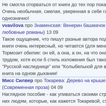
Не смогла оторваться от книги до тех пор пок
Очень необычная, смелая, уверенная в себе г
однозначно!
vvavilova
про
Знаменская
:
Венерин башмачок
любовные романы
) 13 09
Такое ощущение, что пишут разные автора п
книги очень интересный, но читается (для мен
Тормозит обилие: он ей, а она, а он, на что он
трудом, хотя если б стиль изложения был тако
"Русской наследнице" или "Колыбельной для 
книга на одном дыхании!
Мисс Силвер
про
Токарева
:
Дерево на крыше
(
Современная проза
) 04 09
Наглядное пособие - как упиваться своими ст
них людям, которые, как кажется Токаревой, ст