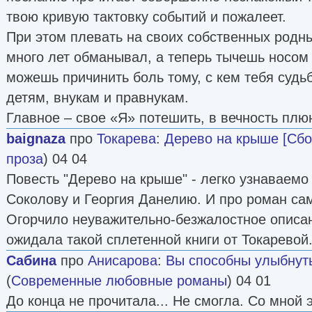
твою кривую тактовку событий и пожалеет.
При этом плевать на своих собственных родны
много лет обманывал, а теперь тычешь носом 
можешь причинить боль тому, с кем тебя судьб
детям, внукам и правнукам.
Главное – свое «Я» потешить, в вечность плю
baignaza
про
Токарева
:
Дерево на крыше [Сбо
проза
) 04 04
Повесть "Дерево на крыше" - легко узнаваемо
Соколову и Георгия Данелию. И про роман сам
Огорчило неуважительно-безжалостное описа
ожидала такой сплетенной книги от Токаревой
Сабина
про
Анисарова
:
Вы способны улыбнут
(
Современные любовные романы
) 04 01
До конца не прочитала... Не смогла. Со мной э