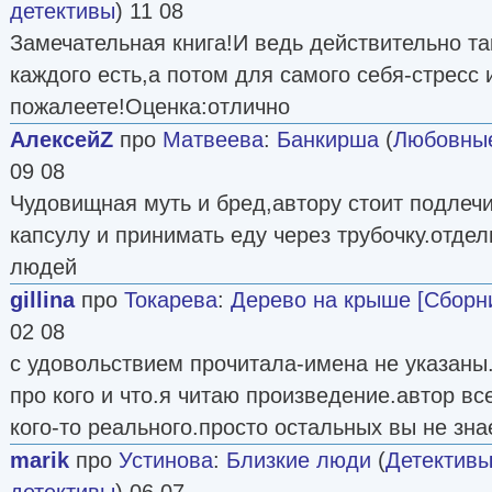
детективы
) 11 08
Замечательная книга!И ведь действительно та
каждого есть,а потом для самого себя-стресс 
пожалеете!Оценка:отлично
АлексейZ
про
Матвеева
:
Банкирша
(
Любовные
09 08
Чудовищная муть и бред,автору стоит подлечи
капсулу и принимать еду через трубочку.отде
людей
gillina
про
Токарева
:
Дерево на крыше [Сборн
02 08
с удовольствием прочитала-имена не указаны
про кого и что.я читаю произведение.автор вс
кого-то реального.просто остальных вы не зна
marik
про
Устинова
:
Близкие люди
(
Детективы
детективы
) 06 07