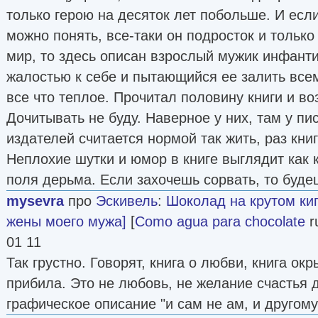
только герою на десяток лет побольше. И есл
можно понять, все-таки он подросток и тольк
мир, то здесь описан взрослый мужик инфан
жалостью к себе и пытающийся ее залить всем
все что теплое. Прочитал половину книги и во
Дочитывать не буду. Наверное у них, там у п
издателей считается нормой так жить, раз кни
Неплохие шутки и юмор в книге выглядит как 
поля дерьма. Если захочешь сорвать, то буде
mysevra
про
Эскивель
:
Шоколад на крутом ки
жены моего мужа]
[
Como agua para chocolate
ru
01 11
Так грустно. Говорят, книга о любви, книга ок
прибила. Это не любовь, не желание счастья д
графическое описание "и сам не ам, и другому