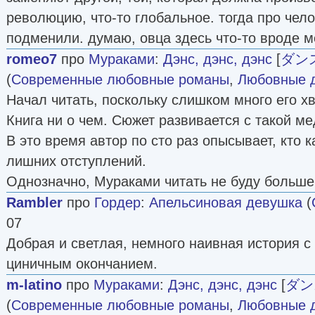
революцию, что-то глобальное. тогда про чело
подменили. думаю, овца здесь что-то вроде 
romeo7
про
Мураками
:
Дэнс, дэнс, дэнс
[
ダン
(
Современные любовные романы
,
Любовные 
Начал читать, поскольку слишком много его х
Книга ни о чем. Сюжет развивается с такой м
В это время автор по сто раз опысывает, кто ка
лишних отступлений.
Однозначно, Мураками читать не буду больше
Rambler
про
Гордер
:
Апельсиновая девушка
(
07
Добрая и светлая, немного наивная история с
циничным окончанием.
m-latino
про
Мураками
:
Дэнс, дэнс, дэнс
[
ダン
(
Современные любовные романы
,
Любовные 