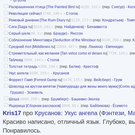
-
Тутуола
Раскрашенная птица
[
The Painted Bird
ru]
412K, 161 с.
(пер.
Снегур
) -
Кос
Революция сейчас!
478K, 196 с.
-
Стогов
Ромовый дневник
[
The Rum Diary
ru]
512K, 173 с.
(пер.
Кондратьев
) -
Томп
Сага
[
Saga
ru]
601K, 242 с.
(пер.
Найденков
) -
Бенаквиста
Серый шелк
8K, 4 с.
(пер.
Брауде
) -
Янссон
Соблазнение Минотавра
[
Seduction of the Minotaur
ru]
914K, 206 с.
(пер.
К
Средний пол
[
Middlesex
ru]
1184K, 487 с.
(пер.
Ланина
) -
Евгенидис
Стремительный, как желание
[
Tan veloz como el deseo
ru]
772K, 145 с.
(пе
Таблоид
384K, 144 с.
-
Стогов
Толстая тетрадь
638K, 244 с.
(пер.
Беляк
) -
Кристоф
Укус ангела
858K, 203 с.
-
Крусанов
Форрест Гамп
[
Forrest Gump
ru]
647K, 155 с.
(пер.
Вейсберг
) -
Грум
Шоколад на крутом кипятке [Чампуррадо для жены моего мужа]
[
Como agu
Грушко
) -
Эскивель
Шоша
499K, 209 с.
(пер.
Брумберг
) -
Башевис-Зингер
Ящерица [Сборник рассказов]
368K, 85 с.
(пер.
Байбикова
) -
Ёсимото
Kris17
про
Крусанов
:
Укус ангела
(
Фэнтези
,
Ма
Красиво написано, отличный язык. Глубоко, вы
Понравилось.