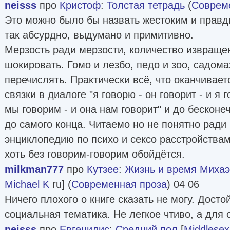
neisss
про
Кристоф
:
Толстая тетрадь
(
Соврем
Это можно было бы назвать жестоким и правд
так абсурдно, выдумано и примитивно.
Мерзость ради мерзости, количество извраще
шокировать. Гомо и лезбо, педо и зоо, садом
перечислять. Практически всё, что оканчиваетс
связки в диалоге "я говорю - он говорит - и я г
мы говорим - и она нам говорит" и до бесконеч
до самого конца. Читаемо но не понятно ради
энциклопедию по психо и сексо расстройствам
хоть без говорим-говорим обойдётся.
milkman777
про
Кутзее
:
Жизнь и время Михаэ
Michael K
ru] (
Современная проза
) 04 06
Ничего плохого о книге сказать не могу. Досто
социальная тематика. Не легкое чтиво, а для
neisss
про
Евгенидис
:
Средний пол
[
Middlesex