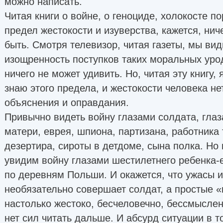
можно написать.
Читая книги о войне, о геноциде, холокосте п
предел жестокости и изуверства, кажется, ни
быть. Смотря телевизор, читая газеты, мы ви
изощренность поступков таких моральных урод
ничего не может удивить. Но, читая эту книгу, 
знаю этого предела, и жестокости человека не
объяснения и оправдания.
Привычно видеть войну глазами солдата, гла
матери, еврея, шпиона, партизана, работника 
дезертира, сироты в детдоме, сына полка. Но
увидим войну глазами шестилетнего ребенка-е
по деревням Польши. И окажется, что ужасы и
необязательно совершает солдат, а простые 
настолько жестоко, бесчеловечно, бессмыслен
нет сил читать дальше. И абсурд ситуации в т