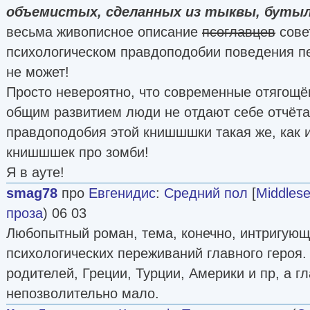
объемистых, сделанных из тыквы, бутыл
весьма живописное описание
псоглавцев
сове
психологическом правдоподобии поведения пе
не может!
Просто невероятно, что современные отягощё
общим развитием люди не отдают себе отчёта 
правдоподобия этой книшшшки такая же, как 
книшшшек про зомби!
Я в ауте!
smag78
про
Евгенидис
:
Средний пол
[
Middles
проза
) 06 03
Любопытный роман, тема, конечно, интригующ
психологических переживаний главного героя.
родителей, Греции, Турции, Америки и пр, а гл
непозволительно мало.