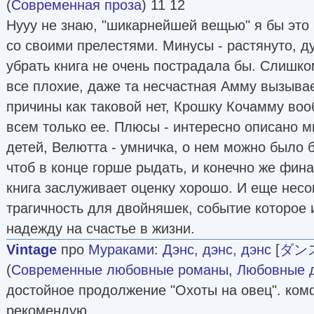
(
Современная проза
) 11 12
Нууу не знаю, "шикарнейшей вещью" я бы это
со своими прелестями. Минусы - растянуто, д
убрать книга не очень пострадала бы. Слишко
все плохие, даже та несчастная Амму вызывае
причины как таковой нет, Крошку Кочамму воо
всем только ее. Плюсы - интересно описано 
детей, Велютта - умничка, о нем можно было 
чтоб в конце горше рыдать, и конечно же фина
книга заслуживает оценку хорошо. И еще несо
трагичность для двойняшек, событие которо
надежду на счастье в жизни.
Vintage
про
Мураками
:
Дэнс, дэнс, дэнс
[
ダン
(
Современные любовные романы
,
Любовные 
достойное продолжение "Охоты на овец". ком
рекомендую