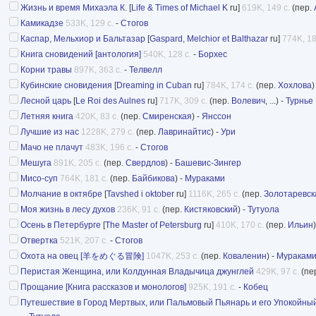
Жизнь и время Михаэла К.
[
Life & Times of Michael K
ru]
619K, 149 с.
(пер.
Камикадзе
533K, 129 с.
-
Стогов
Каспар, Мельхиор и Бальтазар
[
Gaspard, Melchior et Balthazar
ru]
774K, 18
Книга сновидений [антология]
540K, 128 с.
-
Борхес
Корни травы
897K, 363 с.
-
Телвелл
Кубинские сновидения
[
Dreaming in Cuban
ru]
784K, 174 с.
(пер.
Хохлова
)
Лесной царь
[
Le Roi des Aulnes
ru]
717K, 309 с.
(пер.
Волевич
, ...) -
Турнье
Летняя книга
420K, 83 с.
(пер.
Смиренская
) -
Янссон
Лучшие из нас
1228K, 279 с.
(пер.
Лавринайтис
) -
Ури
Мачо не плачут
483K, 196 с.
-
Стогов
Мешуга
891K, 205 с.
(пер.
Свердлов
) -
Башевис-Зингер
Мисо-суп
764K, 181 с.
(пер.
Байбикова
) -
Мураками
Молчание в октябре
[
Tavshed i oktober
ru]
1116K, 265 с.
(пер.
Золотаревск
Моя жизнь в лесу духов
236K, 91 с.
(пер.
Кистяковский
) -
Тутуола
Осень в Петербурге
[
The Master of Petersburg
ru]
410K, 170 с.
(пер.
Ильин
Отвертка
521K, 207 с.
-
Стогов
Охота на овец [羊をめぐる冒険]
1047K, 253 с.
(пер.
Коваленин
) -
Муракам
Перистая Женщина, или Колдунная Владычица джунглей
429K, 97 с.
(пе
Прощание [Книга рассказов и монологов]
925K, 191 с.
-
Кобец
Путешествие в Город Мертвых, или Пальмовый Пьянарь и его Упокойны