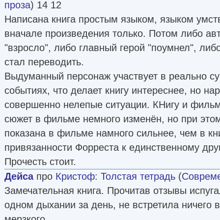
проза
) 14 12
Написана книга простым языком, языком умств
вначале произведения только. Потом либо ав
"взросло", либо главный герой "поумнел", либ
стал переводить.
Выдуманный персонаж участвует в реально с
событиях, что делает книгу интереснее, но нар
совершенно нелепые ситуации. КНигу и фильм 
сюжет в фильме немного изменён, но при это
показана в фильме намного сильнее, чем в кни
привязанности Форреста к единственному друг
Прочесть стоит.
Дейса
про
Кристоф
:
Толстая тетрадь
(
Совреме
Замечательная книга. Прочитав отзывы испуга
одном дыхании за день, не встретила ничего 
мерзкого.