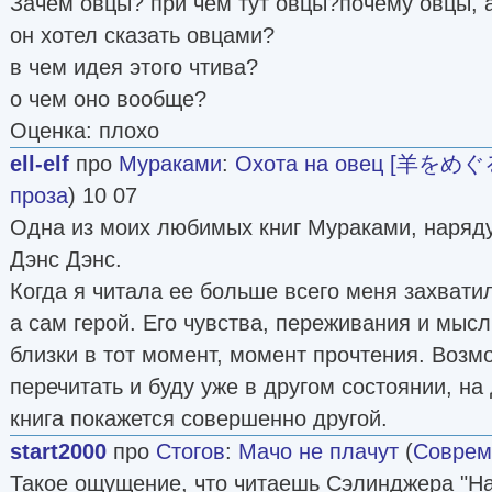
Зачем овцы? при чем тут овцы?почему овцы, а
он хотел сказать овцами?
в чем идея этого чтива?
о чем оно вообще?
Оценка: плохо
ell-elf
про
Мураками
:
Охота на овец [羊をめ
проза
) 10 07
Одна из моих любимых книг Мураками, наряд
Дэнс Дэнс.
Когда я читала ее больше всего меня захватил
а сам герой. Его чувства, переживания и мыс
близки в тот момент, момент прочтения. Возм
перечитать и буду уже в другом состоянии, на 
книга покажется совершенно другой.
start2000
про
Стогов
:
Мачо не плачут
(
Соврем
Такое ощущение, что читаешь Сэлинджера "На