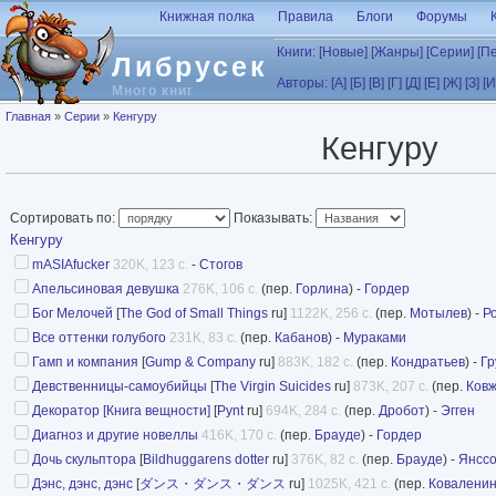
Перейти к основному содержанию
Книжная полка
Правила
Блоги
Форумы
Книги:
[Новые]
[Жанры]
[Серии]
[П
Либрусек
Авторы:
[А]
[Б]
[В]
[Г]
[Д]
[Е]
[Ж]
[З]
[И
Много книг
Вы здесь
Главная
»
Серии
»
Кенгуру
Кенгуру
Сортировать по:
Показывать:
Кенгуру
mASIAfucker
320K, 123 с.
-
Стогов
Апельсиновая девушка
276K, 106 с.
(пер.
Горлина
) -
Гордер
Бог Мелочей
[
The God of Small Things
ru]
1122K, 256 с.
(пер.
Мотылев
) -
Р
Все оттенки голубого
231K, 83 с.
(пер.
Кабанов
) -
Мураками
Гамп и компания
[
Gump & Company
ru]
883K, 182 с.
(пер.
Кондратьев
) -
Гр
Девственницы-самоубийцы
[
The Virgin Suicides
ru]
873K, 207 с.
(пер.
Ков
Декоратор [Книга вещности]
[
Pynt
ru]
694K, 284 с.
(пер.
Дробот
) -
Эгген
Диагноз и другие новеллы
416K, 170 с.
(пер.
Брауде
) -
Гордер
Дочь скульптора
[
Bildhuggarens dotter
ru]
376K, 82 с.
(пер.
Брауде
) -
Янсс
Дэнс, дэнс, дэнс
[
ダンス・ダンス・ダンス
ru]
1025K, 421 с.
(пер.
Ковалени