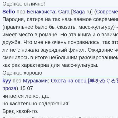
Оценка: отлично!
Sello
про
Бенаквиста
:
Сага
[
Saga
ru] (
Совреме
Пародия, сатира на так называемое современ
(правильнее было бы сказать, масс-культуру) -
имеет место в романе. Но эта книга и о взаи
дружбе. Что мне не очень понравилось, так э
ли не с начала заурядный финал. Ожидание ч
сменилось в итоге небольшим разочарованием
как раз характерна для масс-культуры.
Оценка: хорошо
kyy
про
Мураками
:
Охота на овец [羊をめぐる
проза
) 15 07
читается легко, да.
но касательно содержания:
Бред какой-то.