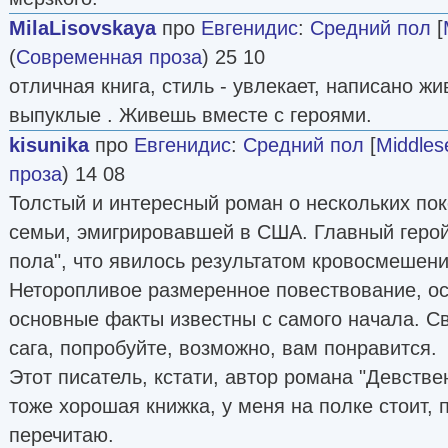
MilaLisovskaya
про
Евгенидис
:
Средний пол
[
(
Современная проза
) 25 10
отличная книга, стиль - увлекает, написано ж
выпуклые . Живешь вместе с героями.
kisunika
про
Евгенидис
:
Средний пол
[
Middles
проза
) 14 08
Толстый и интересный роман о нескольких пок
семьи, эмигрировавшей в США. Главный герой
пола", что явилось результатом кровосмешени
Неторопливое размеренное повествование, осо
основные факты известны с самого начала. С
сага, попробуйте, возможно, вам понравится.
Этот писатель, кстати, автор романа "Девств
тоже хорошая книжка, у меня на полке стоит, 
перечитаю.