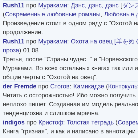
Rush11
про
Мураками
:
Дэнс, дэнс, дэнс
[
ダン
(
Современные любовные романы
,
Любовные 
Произведение стоит в одном ряду с "Охотой н
продолжение.
Rush11
про
Мураками
:
Охота на овец [羊を
проза
) 01 08
Третья, после "Страны чудес.." и "Норвежского
Мураками. Во всех остальных книгах так или 
общие черты с "Охотой на овец".
der Fremde
про
Стогов
:
Камикадзе
(
Контркуль
Читать с осторожностью! Ибо можно получить
неплохо пишет. Созданная им модель реально
тенденциозна и слишком мрачна.
indigos
про
Кристоф
:
Толстая тетрадь
(
Соврем
Книга "грязная", и как и написано в аннотации 