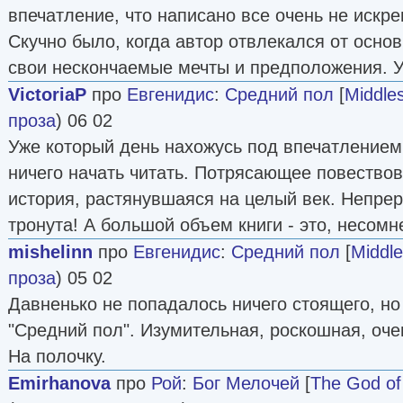
впечатление, что написано все очень не искрен
Скучно было, когда автор отвлекался от осно
свои нескончаемые мечты и предположения. У
VictoriaP
про
Евгенидис
:
Средний пол
[
Middle
проза
) 06 02
Уже который день нахожусь под впечатлением о
ничего начать читать. Потрясающее повество
история, растянувшаяся на целый век. Непрер
тронута! А большой объем книги - это, несомн
mishelinn
про
Евгенидис
:
Средний пол
[
Middl
проза
) 05 02
Давненько не попадалось ничего стоящего, но
"Средний пол". Изумительная, роскошная, оче
На полочку.
Emirhanova
про
Рой
:
Бог Мелочей
[
The God of