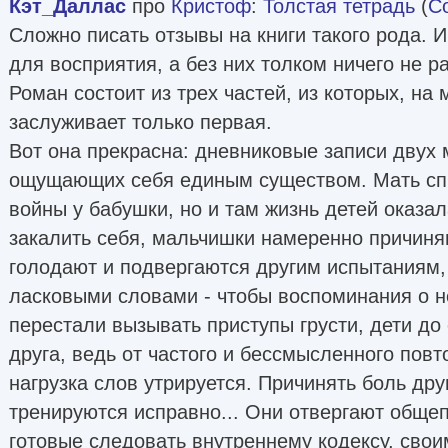
Кэт_Даллас
про
Кристоф
:
Толстая тетрадь
(
С
Сложно писать отзывы на книги такого рода. 
для восприятия, а без них толком ничего не р
Роман состоит из трех частей, из которых, на
заслуживает только первая.
Вот она прекрасна: дневниковые записи двух 
ощущающих себя единым существом. Мать спр
войны у бабушки, но и там жизнь детей оказа
закалить себя, мальчишки намеренно причиняю
голодают и подвергаются другим испытаниям,
ласковыми словами - чтобы воспоминания о 
перестали вызывать приступы грусти, дети до
друга, ведь от частого и бессмысленного пов
нагрузка слов утрируется. Причинять боль дру
тренируются исправно... Они отвергают обще
готовые следовать внутреннему кодексу, сво