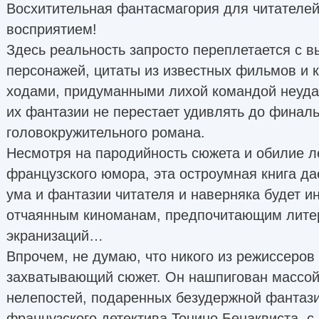
Восхитительная фантасмагория для читателей
восприятием!
Здесь реальность запросто переплетается с 
персонажей, цитаты из известных фильмов и 
ходами, придуманными лихой командой неуда
их фантазии не перестает удивлять до финаль
головокружительного романа.
Несмотря на пародийность сюжета и обилие ле
французского юмора, эта остроумная книга д
ума и фантазии читателя и наверняка будет и
отчаянным киноманам, предпочитающим литер
экранизаций…
Впрочем, не думаю, что никого из режиссеров
захватывающий сюжет. Он нашпигован массой
нелепостей, подаренных безудержной фантаз
французского детектива Тонино Бенаквиста, с