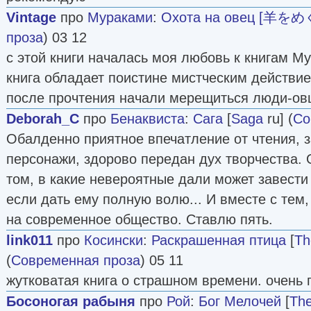
Vintage
про
Мураками
:
Охота на овец [羊
проза
) 03 12
с этой книги началась моя любовь к книгам М
книга обладает поистине мистческим действие
после прочтения начали мерещиться люди-ов
Deborah_C
про
Бенаквиста
:
Сага
[
Saga
ru] (
Со
Обалденно приятное впечатление от чтения, 
персонажи, здорово передан дух творчества. 
том, в какие невероятные дали может завести
если дать ему полную волю... И вместе с тем,
на современное общество. Ставлю пять.
link011
про
Косински
:
Раскрашенная птица
[
Th
(
Современная проза
) 05 11
жутковатая книга о страшном времени. очень 
Босоногая рабыня
про
Рой
:
Бог Мелочей
[
The