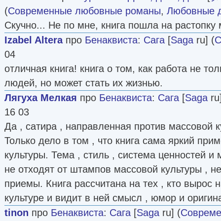
(
Современные любовные романы
,
Любовные 
Скучно... Не по мне, книга пошла на растопку 
Izabel Altera
про
Бенаквиста
:
Сага
[
Saga
ru] (
С
04
отличная книга! книга о том, как работа не т
людей, но может стать их жизнью.
Лягуха Мелкая
про
Бенаквиста
:
Сага
[
Saga
ru]
16 03
Да , сатира , направленная против массовой к
Только дело в том , что книга сама яркий при
культуры. Тема , стиль , система ценностей и
не отходят от штампов массовой культуры , 
приемы. Книга рассчитана на тех , кто вырос 
культуре и видит в ней смысл , юмор и оригин
tinon
про
Бенаквиста
:
Сага
[
Saga
ru] (
Совреме