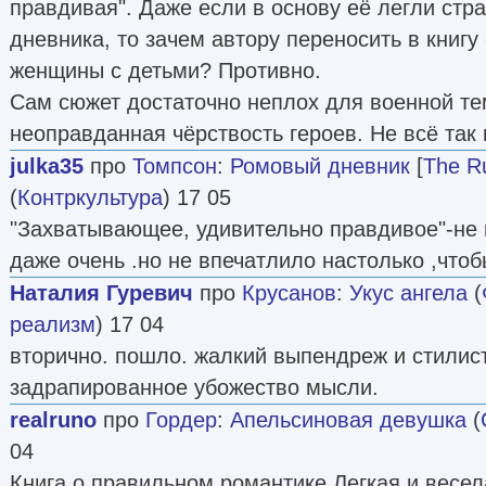
правдивая". Даже если в основу её легли стр
дневника, то зачем автору переносить в книгу
женщины с детьми? Противно.
Сам сюжет достаточно неплох для военной те
неоправданная чёрствость героев. Не всё так 
julka35
про
Томпсон
:
Ромовый дневник
[
The R
(
Контркультура
) 17 05
"Захватывающее, удивительно правдивое"-не 
даже очень .но не впечатлило настолько ,чтоб
Наталия Гуревич
про
Крусанов
:
Укус ангела
(
реализм
) 17 04
вторично. пошло. жалкий выпендреж и стилис
задрапированное убожество мысли.
realruno
про
Гордер
:
Апельсиновая девушка
(
04
Книга о правильном романтике.Легкая,и весел