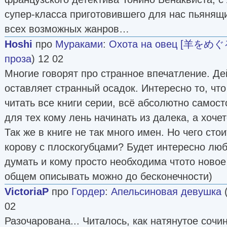
супер-класса приготовившего для нас пьянящи
всех возможных жанров…
Hoshi
про
Мураками
:
Охота на овец [羊をめ
проза
) 12 02
Многие говорят про странное впечатление. Де
оставляет странный осадок. Интересно то, чт
читать все книги серии, всё абсолютно самос
для тех кому лень начинать из далека, а хоче
Так же в книге не так много имен. Но чего сто
корову с плоскогубцами? Будет интересно люб
думать и кому просто необходима чтото новое
общем описывать можно до бесконечности)
VictoriaP
про
Гордер
:
Апельсиновая девушка
02
Разочарована... Читалось, как натянутое соч