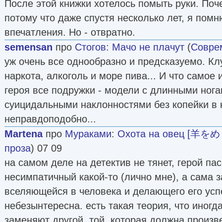
После этой книжки хотелось помыть руки. Поч
потому что даже спустя несколько лет, я помн
впечатления. Но - отвратно.
semensan
про
Стогов
:
Мачо не плачут
(
Совре
уж очень все однообразно и предсказуемо. Кл
наркота, алкоголь и море пива... И что самое 
героя все подружки - модели с длинными нога
суицидальными наклонностями без копейки в 
неправдоподобно...
Martena
про
Мураками
:
Охота на овец [羊
проза
) 07 09
на самом деле на детектив не тянет, герой па
несимпатичный какой-то (лично мне), а сама з
вселяющейся в человека и делающего его усп
небезынтересна. есть такая теория, что иногд
заменяют другой, той, которая должна произв