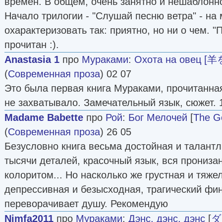
времен. В общем, очень занятно и нешаблонн
Начало трилогии - "Слушай песню ветра" - на
охарактеризовать так: приятно, но ни о чем. 
прочитан :).
Anastasia 1
про
Мураками
:
Охота на овец
(
Современная проза
) 02 07
Это была первая книга Мураками, прочитанна
не захватывало. Замечательный язык, сюжет. 1
Madame Babette
про
Рой
:
Бог Мелочей
[
The Go
(
Современная проза
) 26 05
Безусловно книга весьма достойная и талантл
тысячи деталей, красочный язык, вся прониза
колоритом... Но насколько же грустная и тяже
депрессивная и безысходная, трагический фи
переворачивает душу. Рекомендую
Nimfa2011
про
Мураками
:
Дэнс, дэнс, дэнс
[
ダ