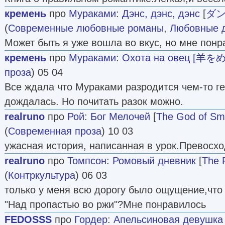
кремень
про
Мураками
:
Дэнс, дэнс, дэнс
[
ダ
(
Современные любовные романы
,
Любовные 
Может быть я уже вошла во вкус, но мне пон
кремень
про
Мураками
:
Охота на овец [羊
проза
) 05 04
Все ждала что Мураками разродится чем-то г
дождалась. Но почитать разок можно.
realruno
про
Рой
:
Бог Мелочей
[
The God of Sma
(
Современная проза
) 10 03
ужасная история, написанная в урок.Превосх
realruno
про
Томпсон
:
Ромовый дневник
[
The 
(
Контркультура
) 06 03
только у меня всю дорогу было ощущение,что
"Над пропастью во ржи"?Мне понравилось
FEDOSSS
про
Гордер
:
Апельсиновая девушка