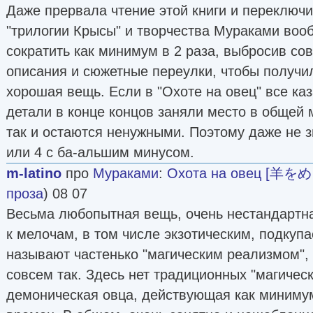
Даже прервала чтение этой книги и переключ
"трилогии Крысы" и творчества Мураками вооб
сократить как минимум в 2 раза, выбросив с
описания и сюжетные переулки, чтобы получи
хорошая вещь. Если в "Охоте на овец" все к
детали в конце концов заняли место в общей м
так и остаются ненужными. Поэтому даже не з
или 4 с ба-альшим минусом.
m-latino
про
Мураками
:
Охота на овец [羊
проза
) 08 07
Весьма любопытная вещь, очень нестандартн
к мелочам, в том числе экзотическим, подкупае
называют частенько "магическим реализмом", 
совсем так. Здесь нет традиционных "магическ
демоническая овца, действующая как минимум