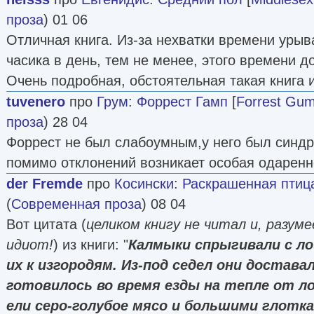
проза
) 01 06
Отличная книга. Из-за нехватки времени урыв
часика в день, тем не менее, этого времени д
Очень подробная, обстоятельная такая книга 
tuvenero
про
Грум
:
Форрест Гамп
[
Forrest Gu
проза
) 28 04
Форрест не был слабоумным,у него был синдр
помимо отклонений возникает особая одаренн
der Fremde
про
Косински
:
Раскрашенная птиц
(
Современная проза
) 08 04
Вот цитата (
целиком книгу не читал и, разуме
идиот!
) из книги: "
Калмыки спрыгивали с л
их к изгородям. Из-под седел они достава
готовилось во время езды на тепле от ло
ели серо-голубое мясо и большими глотка