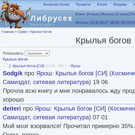
Перейти к основному содержанию
Книжная полка
Правила
Блоги
Форумы
Книги:
[Новые]
[Жанры]
[Серии]
[П
Либрусек
Авторы:
[А]
[Б]
[В]
[Г]
[Д]
[Е]
[Ж]
[З]
[И
Много книг
Вы здесь
Главная
»
Серии
»
Крылья богов
Крылья богов
Показывать:
Крылья богов
1.
Крылья богов [СИ]
2153K, 490 с.
-
Ярош
Sodgik
про
Ярош
:
Крылья богов [СИ]
(
Космиче
Самиздат, сетевая литература
) 19 06
Прочла всю книгу и мне понравилось жду про
хорошо
deiteri
про
Ярош
:
Крылья богов [СИ]
(
Космиче
Самиздат, сетевая литература
) 07 01
Мой мозг взорвался! Прочитал примерно 35%.
Очень плохо.