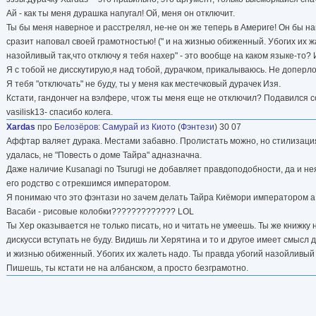
Ай - как ты меня дурашка напугал! Ой, меня он отключит.
Ты бы меня наверное и расстрелял, не-не он же теперь в Америге! Он бы н
сразит наповал своей грамотностью! (" и на жизнью обиженный. Убогих их ж
назойливый так,что отключу я тебя нахер" - это вообще на каком языке-то?
Я с тобой не дисскутирую,я над тобой, дурачком, прикалываюсь. Не доперл
Я тебя "отключать" не буду, ты у меня как местечковый дурачек Изя.
Кстати, гандончег на вэлфере, чтож ты меня еще не отключил? Подавился с
vasilisk13- спасибо колега.
Xardas
про
Белозёров
:
Самурай из Киото
(
Фэнтези
) 30 07
Аффтар валяет дурака. Местами забавно. Пролистать можно, но стилизаци
удалась, не "Повесть о доме Тайра" адназначна.
Даже наличие Kusanagi no Tsurugi не добавляет правдоподобности, да и нея
его родство с отрекшимся императором.
Я понимаю что это фэнтази но зачем делать Тайра Киёмори императором а 
Васаби - рисовые колобки????????????? LOL
Ты Хер оказывается не только писать, но и читать не умеешь. Ты же книжку 
дискусси вступать не буду. Видишь ли Херятина и то и другое имеет смысл 
и жизнью обиженный. Убогих их жалеть надо. Ты правда убогий назойливый т
Пишешь, ты кстати не на албанском, а просто безграмотно.