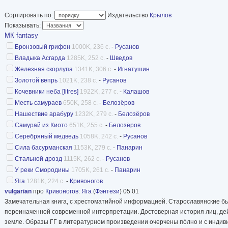
Сортировать по:
Издательство
Крылов
Показывать:
МК fantasy
Бронзовый грифон
1000K, 236 с.
-
Русанов
Владыка Асгарда
1285K, 252 с.
-
Шведов
Железная скорлупа
1341K, 306 с.
-
Игнатушин
Золотой вепрь
1021K, 238 с.
-
Русанов
Кочевники неба [litres]
1922K, 277 с.
-
Калашов
Месть самураев
650K, 258 с.
-
Белозёров
Нашествие арабуру
1232K, 279 с.
-
Белозёров
Самурай из Киото
651K, 255 с.
-
Белозёров
Серебряный медведь
1058K, 242 с.
-
Русанов
Сила басурманская
1153K, 279 с.
-
Панарин
Стальной дрозд
1115K, 262 с.
-
Русанов
У реки Смородины
1705K, 261 с.
-
Панарин
Яга
1281K, 224 с.
-
Кривоногов
vulgarian
про
Кривоногов
:
Яга
(
Фэнтези
) 05 01
Замечательная книга, с хрестоматийной информацией. Старославянские бы
переиначенной современной интерпретации. Достоверная история лиц, дей
земле. Образы ГГ в литературном произведении очерчены пóлно и с инди