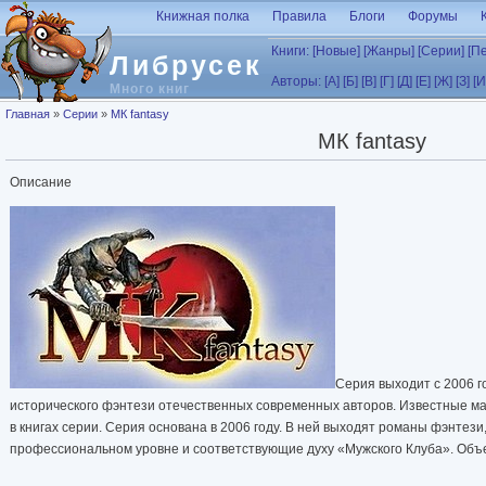
Перейти к основному содержанию
Книжная полка
Правила
Блоги
Форумы
Книги:
[Новые]
[Жанры]
[Серии]
[П
Либрусек
Авторы:
[А]
[Б]
[В]
[Г]
[Д]
[Е]
[Ж]
[З]
[И
Много книг
Вы здесь
Главная
»
Серии
»
МК fantasy
МК fantasy
Описание
Серия выходит с 2006 г
исторического фэнтези отечественных современных авторов. Известные м
в книгах серии. Серия основана в 2006 году. В ней выходят романы фэнтез
профессиональном уровне и соответствующие духу «Мужского Клуба». Объе
фольга, твердый переплет. Многие книги снабжены внутренними иллюстра