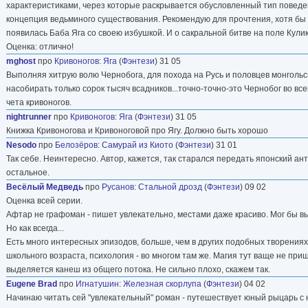
характеристиками, через которые раскрывается обусловленный тип поведе
концепция ведьминого существования. Рекомендую для прочтения, хотя бы д
появилась Баба Яга со своею избушкой. И о сакральной битве на поле Кули
Оценка: отлично!
mghost
про
Кривоногов
:
Яга
(
Фэнтези
) 31 05
Выполняя хитрую волю Чернобога, для похода на Русь и половцев монгольс
насобирать только сорок тысяч всадников...точно-точно-это Чернобог во всем
чета кривоногов.
nightrunner
про
Кривоногов
:
Яга
(
Фэнтези
) 31 05
Книжка Кривоногова и Кривоноговой про Ягу. Должно быть хорошо
Nesodo
про
Белозёров
:
Самурай из Киото
(
Фэнтези
) 31 01
Так себе. Неинтересно. Автор, кажется, так старался передать японский а
остальное.
Весёлый Медведь
про
Русанов
:
Стальной дрозд
(
Фэнтези
) 09 02
Оценка всей серии.
Афтар не графоман - пишет увлекательно, местами даже красиво. Мог бы 
Но как всегда...
Есть много интересных эпизодов, больше, чем в других подобных творения
школьного возраста, психология - во многом там же. Магия тут ваще не при
выделяется канеш из общего потока. Не сильно плохо, скажем так.
Eugene Brad
про
Игнатушин
:
Железная скорлупа
(
Фэнтези
) 04 02
Начинаю читать сей "увлекательный" роман - путешествует юный рыцарь с 