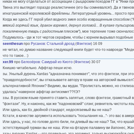
никак не могу отделаться от ассоциации с рыцарским походом ГГ в "Янки при
Твена это выглядит гораздо реалистичнее (кто бы сомневался!). Да и твен
игнатушенской королевской фрейлины. Литературный уровень... просто про
Когда же здесь ГГ герой убил водного змея особо извращенным способом (
"
мягкий горячий язык, дракон взревел, дернул головой... В кулаке пульсиро
покалеченную тварь с радостным плеском"
), мое терпение тоже скончалос
Подумалось - где ж тот чертов серафим, чтобы с корнем вырывал подобные
seenthesun
про
Русанов
:
Стальной дрозд
(
Фэнтези
) 16 09
не читал, но думаю название следующей книги будет что-то навроеде "Мед
что то такое.. :)
xer.99
про
Белозёров
:
Самурай из Киото
(
Фэнтези
) 30 07
Книшко читабельно. Аффтар пеши исчо.
зы. Унылый дурень Xardas "адназначна понимает", что это фэнтези, при это
"правдоподобности", вы отказываете автору в праве на авторский вымысел
альтернативной Японии? Видимо, вы мудак. "Пролистать можно, но стилиза
удалась"-наверное аффтар антисемит??!!Э?
ззы. В русском языке принято ставить запятые, слово фэнтези, грамотный в
"фэнтази". Ну, и наконец, как же "падонковский" слэнг, ревнитель чистоты 
Или здесь, как бэ, двойной стандарт, недосягаемый вы не наш?
Кстати, в качестве аргумента использовать "посылания на..."- это вас в ам
Или здесь, у нас, по голове долго били, пи.дливый вы не наш? Так, что ку
эстетствующий гурман вы не наш. Или на фтарую палавину ви йапонес, Жа
зззы.дурачку Xardas - -это правильно, это аргумент, только высморкайся сн