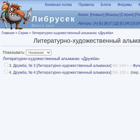
Перейти к основному содержанию
Книжная полка
Правила
Блоги
Форумы
Книги:
[Новые]
[Жанры]
[Серии]
[П
Либрусек
Авторы:
[А]
[Б]
[В]
[Г]
[Д]
[Е]
[Ж]
[З]
[И
Много книг
Вы здесь
Главная
»
Серии
»
Литературно-художественный альманах «Дружба»
Литературно-художественный альм
Показывать:
Литературно-художественный альманах «Дружба»
3.
Дружба, № 3 [Литературно-художественный альманах]
4M, 549 с.
-
Фуч
4.
Дружба, № 4 [Литературно-художественный альманах]
5M, 438 с.
(пер