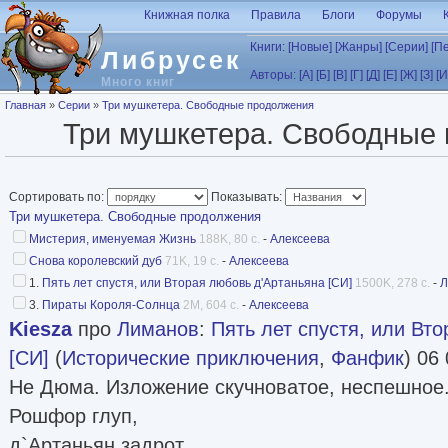
Перейти к основному содержанию
Книжная полка
Правила
Блоги
Форумы
Книги:
[Новые]
[Жанры]
[Серии]
[П
Либрусек
Авторы:
[А]
[Б]
[В]
[Г]
[Д]
[Е]
[Ж]
[З]
[И
Много книг
Вы здесь
Главная
»
Серии
»
Три мушкетера. Свободные продолжения
Три мушкетера. Свободные
Сортировать по:
Показывать:
Три мушкетера. Свободные продолжения
Мистерия, именуемая Жизнь
188K, 80 с.
-
Алексеева
Снова королевский дуб
71K, 19 с.
-
Алексеева
1.
Пять лет спустя, или Вторая любовь д'Артаньяна [СИ]
1500K, 278 с.
-
Л
3.
Пираты Короля-Солнца
2M, 604 с.
-
Алексеева
Kiesza
про
Лиманов
:
Пять лет спустя, или Вт
[СИ]
(
Исторические приключения
,
Фанфик
) 06
Не Дюма. Изложение скучноватое, неспешное
Рошфор глуп,
д`Артаньян задрот.