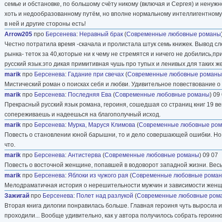
семье и обстановке, по большому счёту никому (включая и Сергея) и ненужн
хоть и недообразованному путём, но вполне нормальному интеллигентному М
в ней и другие стороны есть!
Arrow205
про
Берсенева
:
Неравный брак
(
Современные любовные романы
Честно потратила время -скачала и пролистала штук семь книжек. Вывод 
рынка- теток за 40,которые ни к чему не стремятся и ничего не добились
русский язык.это дикая примитивная чушь про тупых и ленивых для таких же
marik
про
Берсенева
:
Гадание при свечах
(
Современные любовные романы
Мистический роман о поисках себя и любви. Удивительное повествование о т
marik
про
Берсенева
:
Последняя Ева
(
Современные любовные романы
) 09
Прекрасный русский язык романа, героиня, сошедшая со страниц книг 19 ве
сопереживаешь и надеешься на благополучный исход.
marik
про
Берсенева
:
Мурка, Маруся Климова
(
Современные любовные ро
Повесть о становлении юной барышни, то и дело совершающей ошибки. Но 
что.
marik
про
Берсенева
:
Антистерва
(
Современные любовные романы
) 09 07
Повесть о восточной женщине, попавшей в водоворот западной жизни. Весь 
marik
про
Берсенева
:
Яблоки из чужого рая
(
Современные любовные рома
Мелодраматичная история о нерешительности мужчин и зависимости женщи
Зажигай
про
Берсенева
:
Полет над разлукой
(
Современные любовные ром
Вторая книга дилогии понравилась больше. Главная героиня чуть выросла и 
проходили... Вообще удивительно, как у автора получилось собрать героиню 