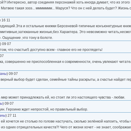
ой?! Интересно, автор соединяя персонажей хоть иногда думает, что из этого
атвею такая ээээ... ммммммм... Маруся? Что он с ней делать будет? Жизнь с
) 16 11
следующий.Эта и остальные книжки Берсеневой-типичные конъюнктурные книж
,примитивные,затюканные жизнью,без Характера. Это невозможно читать,несмо
. Ощущение ,что тону в болоте.
) 09 07
ом, что счастье5 доступно всем - главное его не проглядеть!
 07
ка, совершенно не приспособленная к современности, очень увлекают читате
маны
) 09 07
верный выбор будет сделан, семейные тайны раскрыты, а счастье найдет гер
мир может принадлежать ей, но стоит ли это настоящего чувства - любви.
ны
) 09 07
н. Героиню ждет непростой, но правильный выбор.
аны
) 27 11
ей хочется не столько по голове настучать, сколько зелёнкой напоить, чтобы 
из одних отрицательных качеств?! Чего от жизни хочет - не знает, соображае