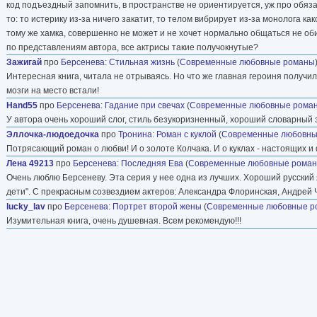
код подъездный запомнить, в пространстве не ориентируется, уж про обяза
то: то истерику из-за ничего закатит, то телом вибрирует из-за монолога ка
тому же хамка, совершенно не может и не хочет нормально общаться не о
по представлениям автора, все актрисы такие получокнутые?
Зажигай
про
Берсенева
:
Стильная жизнь
(
Современные любовные романы
Интересная книга, читала не отрываясь. Но что же главная героиня получил
мозги на место встали!
Hand55
про
Берсенева
:
Гадание при свечах
(
Современные любовные рома
У автора очень хороший слог, стиль безукоризненный, хороший словарный з
Эллочка-людоедочка
про
Тронина
:
Роман с куклой
(
Современные любовны
Потрясающий роман о любви! И о золоте Колчака. И о куклах - настоящих и
Лена 49213
про
Берсенева
:
Последняя Ева
(
Современные любовные рома
Очень люблю Берсеневу. Эта серия у нее одна из лучших. Хороший русский
дети". С прекрасным созвездием актеров: Александра Флоринская, Андрей 
lucky_lav
про
Берсенева
:
Портрет второй жены
(
Современные любовные р
Изумительная книга, очень душевная. Всем рекомендую!!!