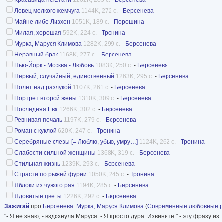
Ловец мелкого жемчуга
1144K, 272 с.
-
Берсенева
Майне либе Лизхен
1051K, 189 с.
-
Порошина
Милая, хорошая
592K, 224 с.
-
Тронина
Мурка, Маруся Климова
1282K, 299 с.
-
Берсенева
Неравный брак
1168K, 277 с.
-
Берсенева
Нью-Йорк - Москва - Любовь
1083K, 250 с.
-
Берсенева
Первый, случайный, единственный
1263K, 295 с.
-
Берсенева
Полет над разлукой
1107K, 261 с.
-
Берсенева
Портрет второй жены
1310K, 309 с.
-
Берсенева
Последняя Ева
1266K, 302 с.
-
Берсенева
Ревнивая печаль
1197K, 279 с.
-
Берсенева
Роман с куклой
620K, 247 с.
-
Тронина
Серебряные слезы [= Люблю, убью, умру…]
1124K, 262 с.
-
Тронина
Слабости сильной женщины
1368K, 319 с.
-
Берсенева
Стильная жизнь
1239K, 293 с.
-
Берсенева
Страсти по рыжей фурии
1050K, 245 с.
-
Тронина
Яблоки из чужого рая
1194K, 285 с.
-
Берсенева
Ядовитые цветы
1226K, 292 с.
-
Берсенева
Зажигай
про
Берсенева
:
Мурка, Маруся Климова
(
Современные любовные 
"- Я не знаю, - вздохнула Маруся. - Я просто дура. Извините." - эту фразу 