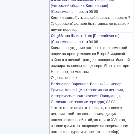
[Авторский сборник. Компиляция]
(
Современная проза
) 05 08
Компиляция...Путь в штаб (рассказ, перевод Р.
Хлодовского) должен быть, здесь же вставили
другой перевод.
Oleg68
про
Шлинк
:
Чтец
[
Der Vorleser
ru]
(
Современная проза
) 04 08
Книга- рассуждение автора о вине немецкой
нации за преступления во Второй мировой
войне и о личной трагедии женщины- бывшей
надзирательницы концлагеря. Я не в восторге.
Наверное, не моя тема.
Оценка: неплохо
Barbud
про
Воронцов
:
Военный инженер
Ермака. Книга 1
(
Альтернативная история
,
Исторические приключения
,
Попаданцы
,
Самиздат, сетевая литература
) 03 08
Что-то как-то не ахти. Не знаю, как насчет
исторической точности происходящих в
повествовании событий, но казаки XVI века,
вполне грамотно говорящие на современном
нам литературном языке - это перебор)