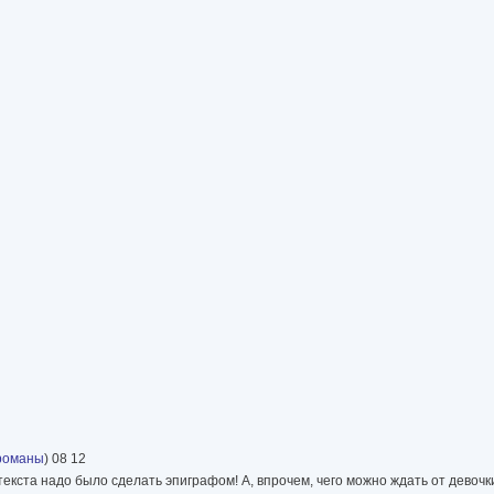
романы
) 08 12
из текста надо было сделать эпиграфом! А, впрочем, чего можно ждать от девоч