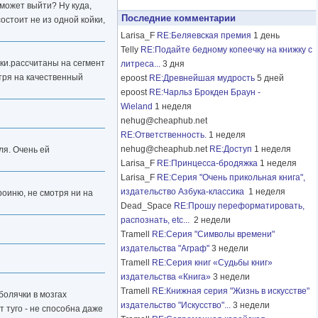
 может выйти? Ну куда,
Последние комментарии
остоит не из одной койки,
Larisa_F
RE:Беляевская премия
1 день
Telly
RE:Подайте бедному копеечку на книжку с
ки.рассчитаны на сегмент
литреса...
3 дня
тря на качественный
epoost
RE:Древнейшая мудрость
5 дней
epoost
RE:Чарльз Брокден Браун -
Wieland
1 неделя
nehug@cheaphub.net
RE:Ответственность.
1 неделя
nehug@cheaphub.net
RE:Доступ
1 неделя
ля. Очень ей
Larisa_F
RE:Принцесса-бродяжка
1 неделя
Larisa_F
RE:Серия "Очень прикольная книга",
издательство Азбука-классика
1 неделя
оиню, не смотря ни на
Dead_Space
RE:Прошу переформатировать,
распознать, etc...
2 недели
Tramell
RE:Серия "Символы времени"
издательства "Аграф"
3 недели
Tramell
RE:Серия книг «Судьбы книг»
издательства «Книга»
3 недели
Tramell
RE:Книжная серия "Жизнь в искусстве"
болячки в мозгах
издательство "Искусство"...
3 недели
т туго - не способна даже