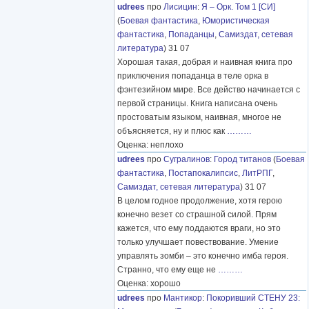
udrees
про
Лисицин
:
Я – Орк. Том 1 [СИ]
(
Боевая фантастика
,
Юмористическая
фантастика
,
Попаданцы
,
Самиздат, сетевая
литература
) 31 07
Хорошая такая, добрая и наивная книга про
приключения попаданца в теле орка в
фэнтезийном мире. Все действо начинается с
первой страницы. Книга написана очень
простоватым языком, наивная, многое не
объясняется, ну и плюс как
………
Оценка: неплохо
udrees
про
Сугралинов
:
Город титанов
(
Боевая
фантастика
,
Постапокалипсис
,
ЛитРПГ
,
Самиздат, сетевая литература
) 31 07
В целом годное продолжение, хотя герою
конечно везет со страшной силой. Прям
кажется, что ему поддаются враги, но это
только улучшает повествование. Умение
управлять зомби – это конечно имба героя.
Странно, что ему еще не
………
Оценка: хорошо
udrees
про
Мантикор
:
Покоривший СТЕНУ 23: