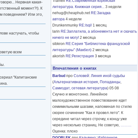
Tramell
RE:Современная корейская
оворю... Нервная какая-
литература. Книжная серия...
3 недели
ветственный момент?!). К
nehug@cheaphub.net
RE:Загадка
ым поведением? Или это,
автора
4 недели
Drunkenmunky
RE:/sql/
1 месяц
larin
RE:Заплатила, а абонемента нет и скачать
лове настучать, чтобы
ничего не могу!
2 месяца
sibkron
RE:Серия "Библиотека французской
литературы" (Макбел)
2 месяца
Советую всем
akorish
RE:Регистрация
3 месяца
бы.
Впечатления о книгах
Barbud
про
Соловей
:
Линия иной судьбы
 сериал "Капитанские
(
Альтернативная история
,
Попаданцы
,
шина.
Самиздат, сетевая литература
) 05 08
Скучно и монотонно. Линейное
малохудожественное повествование идет
семимильными шагами, напоминая по стилю
скорее сочинение "Как я провел лето". К
середине читал через строчку, к концу уже
через несколько страниц. Не советую,
………
Оценка: плохо
DGOBLEK
про
Кальвино
:
Избранное