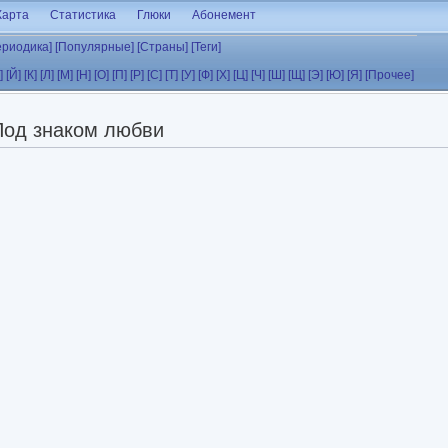
Карта
Статистика
Глюки
Абонемент
ериодика]
[Популярные]
[Страны]
[Теги]
]
[Й]
[К]
[Л]
[М]
[Н]
[О]
[П]
[Р]
[С]
[Т]
[У]
[Ф]
[Х]
[Ц]
[Ч]
[Ш]
[Щ]
[Э]
[Ю]
[Я]
[Прочее]
Под знаком любви