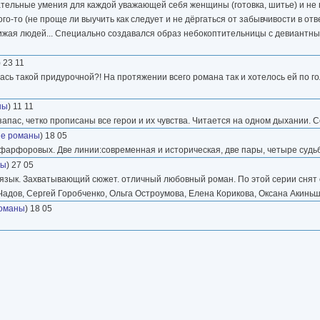
тельные умения для каждой уважающей себя женщины (готовка, шитье) и не г
кого-то (не проще ли выучить как следует и не дёргаться от забывчивости в от
бижая людей... Специально создавался образ небокоптительницы с девиантн
) 23 11
ась такой придурочной?! На протяжении всего романа так и хотелось ей по го
ны
) 11 11
апас, четко прописаны все герои и их чувства. Читается на одном дыхании. 
е романы
) 18 05
 фарфоровых. Две линии:современная и историческая, две пары, четыре судь
ны
) 27 05
 язык. Захватывающий сюжет. отличный любовный роман. По этой серии снят
Чадов, Сергей Горобченко, Ольга Остроумова, Елена Корикова, Оксана Акинь
оманы
) 18 05