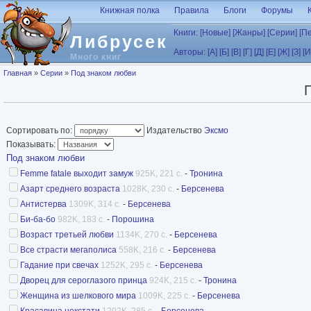
Перейти к основному содержанию
Книжная полка
Правила
Блоги
Форумы
Книги:
[Новые]
[Жанры]
[Серии]
[П
Либрусек
Авторы:
[А]
[Б]
[В]
[Г]
[Д]
[Е]
[Ж]
[З]
[И
Много книг
Вы здесь
Главная
»
Серии
»
Под знаком любви
Сортировать по:
Издательство
Эксмо
Показывать:
Под знаком любви
Femme fatale выходит замуж
925K, 221 с.
-
Тронина
Азарт среднего возраста
1028K, 230 с.
-
Берсенева
Антистерва
1309K, 314 с.
-
Берсенева
Би-ба-бо
982K, 183 с.
-
Порошина
Возраст третьей любви
1134K, 270 с.
-
Берсенева
Все страсти мегаполиса
558K, 216 с.
-
Берсенева
Гадание при свечах
1252K, 295 с.
-
Берсенева
Дворец для сероглазого принца
924K, 215 с.
-
Тронина
Женщина из шелкового мира
1009K, 225 с.
-
Берсенева
Красавица некстати
1202K, 285 с.
-
Берсенева