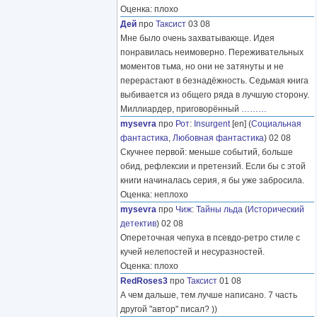
Оценка: плохо
Дей
про
Таксист
03 08
Мне было очень захватывающе. Идея
понравилась неимоверно. Переживательных
моментов тьма, но они не затянуты и не
перерастают в безнадёжность. Седьмая книга
выбивается из общего ряда в лучшую сторону.
Миллиардер, приговорённый
………
mysevra
про
Рот
:
Insurgent
[en] (
Социальная
фантастика
,
Любовная фантастика
) 02 08
Скучнее первой: меньше событий, больше
обид, рефлексии и претензий. Если бы с этой
книги начиналась серия, я бы уже забросила.
Оценка: неплохо
mysevra
про
Чиж
:
Тайны льда
(
Исторический
детектив
) 02 08
Опереточная чепуха в псевдо-ретро стиле с
кучей нелепостей и несуразностей.
Оценка: плохо
RedRoses3
про
Таксист
01 08
А чем дальше, тем лучше написано. 7 часть
другой "автор" писал? ))