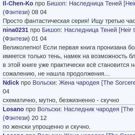
Il-Chen-Ko
про
Бишоп
:
Наследница Теней
[
Hei
(
Фэнтези
) 08 04
Просто фантастическая серия! Ищу третью част
nina0231
про
Бишоп
:
Наследница Теней
[
Heir 
(
Фэнтези
) 01 04
Великолепно! Если первая книга пронизана б
имеется только тень, намек на возможность бл
в этой книге уже практически всё становится н
сожалению, не нашла продолжения...
Ndick
про
Вольски
:
Жена чародея [The Sorcere
04
схематично, мутно, безжизненно - скучно
Losano
про
Вольски
:
Наследник чародея [The S
(
Фэнтези
) 20 12
по женски упрощенно и скучно.