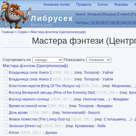
Перейти к основному содержанию
Книжная полка
Правила
Блоги
Форумы
Книги:
[Новые]
[Жанры]
[Серии]
[П
Либрусек
Авторы:
[А]
[Б]
[В]
[Г]
[Д]
[Е]
[Ж]
[З]
[И
Много книг
Вы здесь
Главная
»
Серии
»
Мастера фэнтези (Центрполиграф)
Мастера фэнтези (Центр
Сортировать по:
Показывать:
Мастера фэнтези (Центрполиграф)
Владычица снов. Книга 1
636K, 261 с.
(пер.
Топоров
) -
Уайли
Владычица снов. Книга 2
805K, 329 с.
(пер.
Топоров
) -
Уайли
Властелин мургов
[
King Of The Murgos
ru]
826K, 334 с.
(пер.
Медникова
, ..
Восход Вечерней звезды [Rise of the Evening Star]
1257K, 266 с.
(пер.
Кро
Восход черного солнца
1054K, 457 с.
(пер.
Непочатова
, ...) -
Фридман
Время истинной ночи
826K, 361 с.
(пер.
Топоров
) -
Фридман
Дочь крови
1760K, 394 с.
(пер.
Чепелевский
) -
Бишоп
Живое божество
[
The Living God
ru]
1626K, 391 с.
(пер.
Степашкина
, ...) -
Зеленая
[
Green
ru]
1981K, 392 с.
(пер.
Кровякова
) -
Лейк
Изгои
1183K, 281 с.
-
Дункан