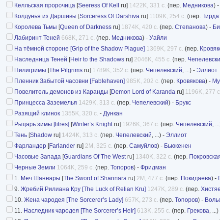
Келльская пророчица
[
Seeress Of Kell
ru]
1422K, 331 с.
(пер.
Медникова
) 
Колдунья из Даршивы
[
Sorceress Of Darshiva
ru]
1109K, 254 с.
(пер.
Тирда
Королева Тьмы
[
Queen of Darkness
ru]
1874K, 420 с.
(пер.
Степанова
) -
Б
Лабиринт Теней
668K, 271 с.
(пер.
Медникова
) -
Уайли
На тёмной стороне [Grip of the Shadow Plague]
1369K, 297 с.
(пер.
Кровяк
Наследница Теней
[
Heir to the Shadows
ru]
2046K, 455 с.
(пер.
Чепелевск
Пилигримы
[
The Pilgrims
ru]
1789K, 352 с.
(пер.
Чепелевский
, ...) -
Эллиот
Пленник Забытой часовни [Fablehaven]
985K, 202 с.
(пер.
Кровякова
) -
Му
Повелитель демонов из Каранды
[
Demon Lord of Karanda
ru]
1196K, 277 с
Принцесса Заземелья
1429K, 313 с.
(пер.
Чепелевский
) -
Брукс
Разящий клинок
1355K, 320 с.
-
Дункан
Рыцарь зимы [litres]
[
Winter’s Knight
ru]
1926K, 367 с.
(пер.
Чепелевский
, ..
Тень
[
Shadow
ru]
1424K, 313 с.
(пер.
Чепелевский
, ...) -
Эллиот
Фарландер
[
Farlander
ru]
2M, 325 с.
(пер.
Самуйлов
) -
Бьюкенен
Часовые Запада
[
Guardians Of The West
ru]
1340K, 322 с.
(пер.
Покровска
Черные Земли
1064K, 259 с.
(пер.
Топоров
) -
Фридман
1.
Меч Шаннары
[
The Sword of Shannara
ru]
2M, 477 с.
(пер.
Покидаева
) -
9.
Жребий Рилиана Кру [The Luck of Relian Kru]
1247K, 289 с.
(пер.
Хистя
10.
Жена чародея [The Sorcerer’s Lady]
657K, 273 с.
(пер.
Топоров
) -
Воль
11.
Наследник чародея [The Sorcerer’s Heir]
613K, 255 с.
(пер.
Грекова
, ...)