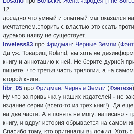
Losano
про
Вольски
:
Жена чародея [The Sorcer
12
досадно что умный и опытный маг оказался н
мечтателем.спорить с властью это ссать прот
дураков наяву не существует.
loveless83
про
Фридман
:
Черные Земли
(
Фэнт
Да уж. Товарищ Roland, вы хоть не дезинформ
книгу и аннотацию к ней. Не берите дурной пр
пишете, что третья часть трилогии, а на само
второй книги.
libr_05
про
Фридман
:
Черные Земли
(
Фэнтези
Ну что за привычка у наших издателей - не за
издание серии (всего-то из трех книг!). Да е
на две части. А я понять не могу: написано - 
книгу, и вдруг история обрывается на самом и
Спасибо тому, кто оригиналы выложил. Хоть 