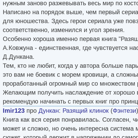
нужным заново разжевывать весь мир по косто
Написано на порядок выше, чем первый сериал
для юношества. Здесь герои сериала уже повзр
соответственно, изменился и угол зрения.
Особенно хороша именно первая книга "Разящ
А.Ковжуна - единственная, где чувствуется н
Д.Дункана.
Тем, кто не любит, когда у автора больше пары
это вам не боевик с морем кровищи, а сложны
проработанный огромный мир со множеством р
Желающим получить наслаждение от хорошо 
рекомендую начинать с первых книг про принц
Imir123
про
Дункан
:
Разящий клинок
(
Фэнтези
Книга как вся серия понравилась. Согласен, ч
может и сложно, но очень интересна система 
сюжет, который держит в напряжении до самог