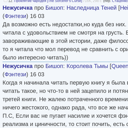
12.
Проклятие чародея [The Sorcerer’s Curse]
716K, 298 с.
(пер.
Стаценко
Нежусичка
про
Бишоп
:
Наследница Теней
[
He
(
Фэнтези
) 16 03
Да возможно есть недостатки,но куда без них
читала с удовольствием не смотря на грусть. Е
завораживающие в этой истории, даже филос
то я читала что мол перевод не сравнить с ор
было интересно читать))
Нежусичка
про
Бишоп
:
Королева Тьмы
[
Queen
(
Фэнтези
) 16 03
Когда я начинала читать первую книгу я была 
читать такое, но что-то в ней зацепило и потя
третей книги. Не жалею потраченного времени
ничего жестокого, однако рада, что все же нач
П.С, Если вас не пугает насилие и хочется фэ
реализма и циничности, то стоит почить, есть 