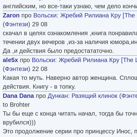
английским, но все-таки узнаю, чем дело кончи
Zaron
про
Вольски
:
Жребий Рилиана Кру [The L
(
Фэнтези
) 29 08
скачал в целях ознакомления ,книга понравил
течении двух вечеров ,из-за наличия юмора,и
Да ,и действия было предостататочно.
ale5x
про
Вольски
:
Жребий Рилиана Кру [The Lu
(
Фэнтези
) 22 08
Какая то муть. Наверно автор женщина. Спло
действия. Книгу - в топку.
Dana Dana
про
Дункан
:
Разящий клинок
(
Фэнт
to Brohter
Ты бы еще с конца читать начал, тогда бы точ
врубился)))
Это продолжение серии про принцессу Инос, п