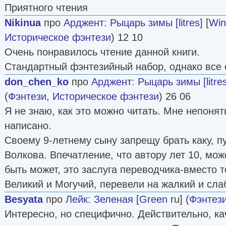
Приятного чтения
Nikinua
про
Арджент
:
Рыцарь зимы [litres]
[
Win
Историческое фэнтези
) 12 10
Очень понравилось чтение данной книги.
Стандартный фэнтезийный набор, однако все о
don_chen_ko
про
Арджент
:
Рыцарь зимы [litres
(
Фэнтези
,
Историческое фэнтези
) 26 06
Я не знаю, как это можно читать. Мне непонятн
написано.
Своему 9-летнему сыну запрещу брать каку, п
Волкова. Впечатление, что автору лет 10, мо
быть может, это заслуга переводчика-вместо т
Великий и Могучий, перевели на жалкий и слаб
Besyata
про
Лейк
:
Зеленая
[
Green
ru] (
Фэнтез
Интересно, но специфично. Действительно, ка