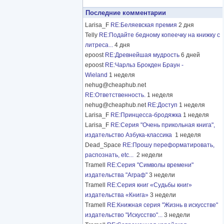
Последние комментарии
Larisa_F
RE:Беляевская премия
2 дня
Telly
RE:Подайте бедному копеечку на книжку с
литреса...
4 дня
epoost
RE:Древнейшая мудрость
6 дней
epoost
RE:Чарльз Брокден Браун -
Wieland
1 неделя
nehug@cheaphub.net
RE:Ответственность.
1 неделя
nehug@cheaphub.net
RE:Доступ
1 неделя
Larisa_F
RE:Принцесса-бродяжка
1 неделя
Larisa_F
RE:Серия "Очень прикольная книга",
издательство Азбука-классика
1 неделя
Dead_Space
RE:Прошу переформатировать,
распознать, etc...
2 недели
Tramell
RE:Серия "Символы времени"
издательства "Аграф"
3 недели
Tramell
RE:Серия книг «Судьбы книг»
издательства «Книга»
3 недели
Tramell
RE:Книжная серия "Жизнь в искусстве"
издательство "Искусство"...
3 недели