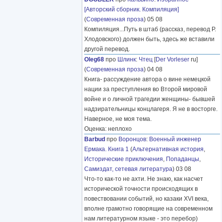
[Авторский сборник. Компиляция]
(
Современная проза
) 05 08
Компиляция...Путь в штаб (рассказ, перевод Р.
Хлодовского) должен быть, здесь же вставили
другой перевод.
Oleg68
про
Шлинк
:
Чтец
[
Der Vorleser
ru]
(
Современная проза
) 04 08
Книга- рассуждение автора о вине немецкой
нации за преступления во Второй мировой
войне и о личной трагедии женщины- бывшей
надзирательницы концлагеря. Я не в восторге.
Наверное, не моя тема.
Оценка: неплохо
Barbud
про
Воронцов
:
Военный инженер
Ермака. Книга 1
(
Альтернативная история
,
Исторические приключения
,
Попаданцы
,
Самиздат, сетевая литература
) 03 08
Что-то как-то не ахти. Не знаю, как насчет
исторической точности происходящих в
повествовании событий, но казаки XVI века,
вполне грамотно говорящие на современном
нам литературном языке - это перебор)