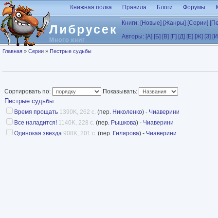
Перейти к основному содержанию
Книжная полка
Правила
Блоги
Форумы
Книги:
[Новые]
[Жанры]
[Серии]
[П
Либрусек
Авторы:
[А]
[Б]
[В]
[Г]
[Д]
[Е]
[Ж]
[З]
[И
Много книг
Вы здесь
Главная
»
Серии
»
Пестрые судьбы
Сортировать по:
Показывать:
Пестрые судьбы
Время прощать
1390K, 262 с.
(пер.
Николенко
) -
Чиаверини
Все наладится!
1140K, 228 с.
(пер.
Рышкова
) -
Чиаверини
Одинокая звезда
908K, 201 с.
(пер.
Гилярова
) -
Чиаверини