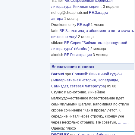
Tramell
RE:Современная корейская
литература. Книжная серия...
3 недели
nehug@cheaphub.net
RE:Загадка
автора
1 месяц
Drunkenmunky
RE:/sql/
1 месяц
larin
RE:Заплатила, а абонемента нет и скачать
ничего не могу!
2 месяца
sibkron
RE:Серия "Библиотека французской
литературы" (Макбел)
2 месяца
akorish
RE:Регистрация
3 месяца
Впечатления о книгах
Barbud
про
Соловей
:
Линия иной судьбы
(
Альтернативная история
,
Попаданцы
,
Самиздат, сетевая литература
) 05 08
Скучно и монотонно. Линейное
малохудожественное повествование идет
семимильными шагами, напоминая по стилю
скорее сочинение "Как я провел лето". К
середине читал через строчку, к концу уже
через несколько страниц. Не советую,
………
Оценка: плохо
DGOBLEK
про
Кальвино
:
Избранное