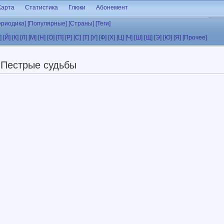
Карта
Статистика
Глюки
Абонемент
ериодика]
[Популярные]
[Страны]
[Теги]
]
[Й]
[К]
[Л]
[М]
[Н]
[О]
[П]
[Р]
[С]
[Т]
[У]
[Ф]
[Х]
[Ц]
[Ч]
[Ш]
[Щ]
[Э]
[Ю]
[Я]
[Прочее]
Пестрые судьбы