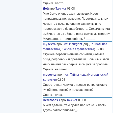
Оценка: плохо
Дей
про
Таксист
03 08
Мне было очень захватывающе. Идея
понравилась неимоверно. Переживательных
моментов тьма, но они не затянуты и не
перерастают в безнадёжность. Седьмая книга
выбивается из общего ряда в лучшую сторону.
Миллиардер, приговорённый
………
mysevra
про
Рот
:
Insurgent
[en] (
Социальная
фантастика
,
Любовная фантастика
) 02 08
Скучнее первой: меньше событий, больше
обид, рефлексии и претензий. Если бы с этой
книги начиналась серия, я бы уже забросила.
Оценка: неплохо
mysevra
про
Чиж
:
Тайны льда
(
Исторический
детектив
) 02 08
Опереточная чепуха в псевдо-ретро стиле с
кучей нелепостей и несуразностей.
Оценка: плохо
RedRoses3
про
Таксист
01 08
А чем дальше, тем лучше написано. 7 часть
другой "автор" писал? ))