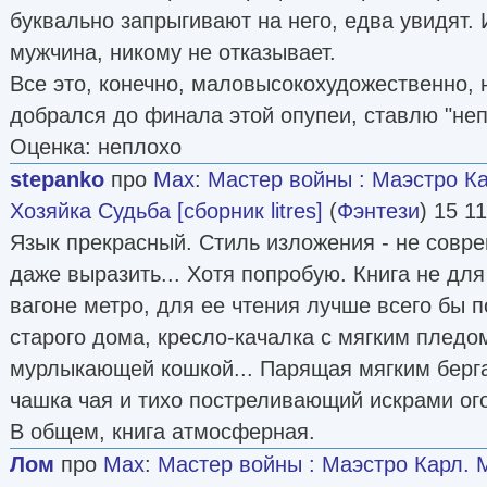
буквально запрыгивают на него, едва увидят. 
мужчина, никому не отказывает.
Все это, конечно, маловысокохудожественно, н
добрался до финала этой опупеи, ставлю "неп
Оценка: неплохо
stepanko
про
Мах
:
Мастер войны : Маэстро К
Хозяйка Судьба [сборник litres]
(
Фэнтези
) 15 11
Язык прекрасный. Стиль изложения - не совре
даже выразить... Хотя попробую. Книга не для
вагоне метро, для ее чтения лучше всего бы
старого дома, кресло-качалка с мягким пледо
мурлыкающей кошкой... Парящая мягким бер
чашка чая и тихо постреливающий искрами огон
В общем, книга атмосферная.
Лом
про
Мах
:
Мастер войны : Маэстро Карл. 