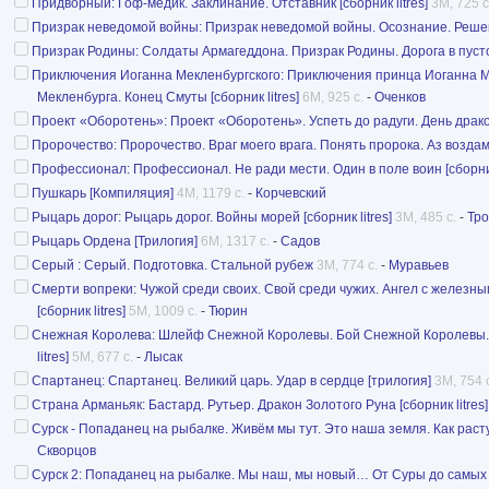
Придворный: Гоф-медик. Заклинание. Отставник [сборник litres]
3M, 725 с
Призрак неведомой войны: Призрак неведомой войны. Осознание. Решение
Призрак Родины: Солдаты Армагеддона. Призрак Родины. Дорога в пустоте
Приключения Иоганна Мекленбургского: Приключения принца Иоганна Ме
Мекленбурга. Конец Смуты [сборник litres]
6M, 925 с.
-
Оченков
Проект «Оборотень»: Проект «Оборотень». Успеть до радуги. День драконо
Пророчество: Пророчество. Враг моего врага. Понять пророка. Аз возда
Профессионал: Профессионал. Не ради мести. Один в поле воин [сборник 
Пушкарь [Компиляция]
4M, 1179 с.
-
Корчевский
Рыцарь дорог: Рыцарь дорог. Войны морей [сборник litres]
3M, 485 с.
-
Тр
Рыцарь Ордена [Трилогия]
6M, 1317 с.
-
Садов
Серый : Серый. Подготовка. Стальной рубеж
3M, 774 с.
-
Муравьев
Смерти вопреки: Чужой среди своих. Свой среди чужих. Ангел с желез
[сборник litres]
5M, 1009 с.
-
Тюрин
Снежная Королева: Шлейф Снежной Королевы. Бой Снежной Королевы. 
litres]
5M, 677 с.
-
Лысак
Спартанец: Спартанец. Великий царь. Удар в сердце [трилогия]
3M, 754 
Страна Арманьяк: Бастард. Рутьер. Дракон Золотого Руна [сборник litres]
Сурск - Попаданец на рыбалке. Живём мы тут. Это наша земля. Как растут 
Скворцов
Сурск 2: Попаданец на рыбалке. Мы наш, мы новый… От Суры до самы