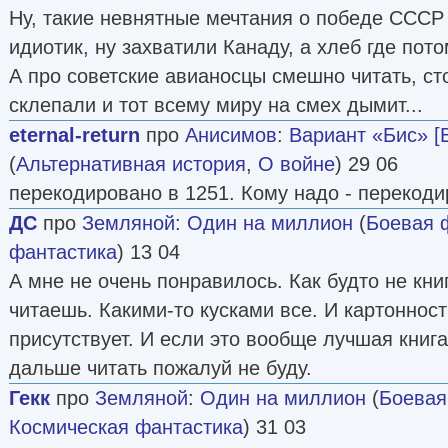
Ну, такие невнятные мечтания о победе СССР 
идиотик, ну захватили Канаду, а хлеб где пот
А про советские авианосцы смешно читать, ст
склепали и тот всему миру на смех дымит...
eternal-return
про
Анисимов
:
Вариант «Бис» [
(
Альтернативная история
,
О войне
) 29 06
перекодировано в 1251. Кому надо - перекоди
ДС
про
Земляной
:
Один на миллион
(
Боевая 
фантастика
) 13 04
А мне не очень понравилось. Как будто не книг
читаешь. Какими-то кусками все. И картонност
присутствует. И если это вообще лучшая книга,
дальше читать пожалуй не буду.
Гекк
про
Земляной
:
Один на миллион
(
Боевая
Космическая фантастика
) 31 03