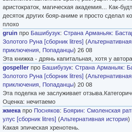
аристократок, магическая академия... Как-буд
десяток других бояр-аниме и просто сделал 
плохо
gruin
про
Башибузук
:
Страна Арманьяк: Баста
Золотого Руна [сборник litres]
(
Альтернативная
приключения
,
Попаданцы
) 26 08
Эта книжка - дрянь капитальная, хотя у автор
gospeller
про
Башибузук
:
Страна Арманьяк: Б
Золотого Руна [сборник litres]
(
Альтернативная
приключения
,
Попаданцы
) 20 08
Эта поделка не заслуживает отзыва.Категори
Оценка: нечитаемо
жмека
про
Посняков
:
Боярин: Смоленская рат
улус [сборник litres]
(
Альтернативная история
)
Какая эпическая хренотень.