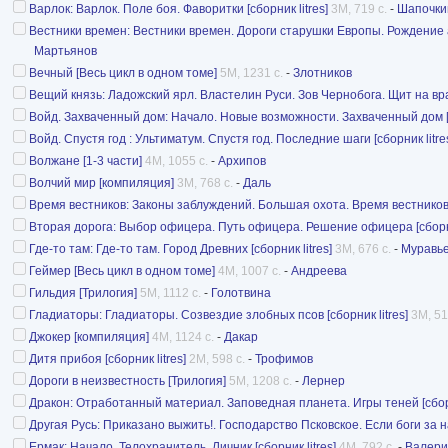
Варлок: Варлок. Поле боя. Фаворитки [сборник litres]
3M, 719 с.
-
Шапочки
Вестники времен: Вестники времен. Дороги старушки Европы. Рождение а
Мартьянов
Вечный [Весь цикл в одном томе]
5M, 1231 с.
-
Злотников
Вещий князь: Ладожский ярл. Властелин Руси. Зов Чернобога. Щит на врат
Войд. Захваченный дом: Начало. Новые возможности. Захваченный дом [с
Войд. Спустя год : Ультиматум. Спустя год. Последние шаги [сборник litre
Волжане [1-3 части]
4M, 1055 с.
-
Архипов
Волчий мир [компиляция]
3M, 768 с.
-
Даль
Время вестников: Законы заблуждений. Большая охота. Время вестников [
Вторая дорога: Выбор офицера. Путь офицера. Решение офицера [сборник
Где-то там: Где-то там. Город Древних [сборник litres]
3M, 676 с.
-
Муравь
Геймер [Весь цикл в одном томе]
4M, 1007 с.
-
Андреева
Гильдия [Трилогия]
5M, 1112 с.
-
Голотвина
Гладиаторы: Гладиаторы. Созвездие злобных псов [сборник litres]
3M, 51
Джокер [компиляция]
4M, 1124 с.
-
Дакар
Дитя прибоя [сборник litres]
2M, 598 с.
-
Трофимов
Дороги в неизвестность [Трилогия]
5M, 1208 с.
-
Лернер
Дракон: Отработанный материал. Заповедная планета. Игры теней [сборн
Другая Русь: Приказано выжить!. Господарство Псковское. Если боги за нас
Ермак: Начало. Телохранитель. Личник [сборник litres]
4M, 792 с.
-
Валери