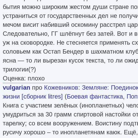
бытия можно широким жестом души стране по
устраниться от государственных дел не получи
мечом висит набивший оскомину расстрел цар
Следовательно, ГГ шлёпнут без затей. Вот и 
уж на сковородке. Не стесняется применять 
соловьем как Остап Бендер в шахматном клуб
ясна — то ли вырезан кусок текста, то ли ож
трилогии(?)
Оценка: плохо
vulgarian
про
Кожевников
:
Земляне: Поединок
жизни [сборник litres]
(
Боевая фантастика
,
Поп
Книга с участием зелёных (инопланетных) чел
умудриться за 30 грамм спиртовой настойки 
тарелку; со всем вооружением. Воистину подт
русичу хорошо – то инопланетянам каюк. Ещё,