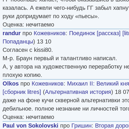
казалась. А ежели чего-нибудь ГГ забыл хапнут
руки допридумает по ходу «пьесы».
Оценка: нечитаемо
randur
про
Кожевников
:
Поединок [рассказ] [lit
Попаданцы
) 13 10
Согласен с kissi80.
М-р. Браун первый и талантливо написал.
А, у автора на художественную переработку н
плохую копию.
Olkos
про
Кожевников
:
Михаил II: Великий кн
[сборник litres]
(
Альтернативная история
) 18 0
даже на фоне кучи скверной альтернативки эт
дебильное. полное незнание ни личностей тог
Оценка: нечитаемо
Paul von Sokolovski
про
Гришин
:
Вторая доро