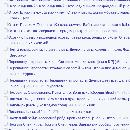
Освобожденный: Освобожденный. Освободившийся. Возрожденный [сборни
Отрок. Ближний круг: Ближний круг. Стезя и место. Богам – божье, людям –
Красницкий
Отрок. Перелом: Перелом. Женское оружие. Бабы строем не воюют [сборни
Охотник: Охотник. Зверолов. Егерь [сборник]
3M, 809 с.
-
Поселягин
Охотник: Правила подводной охоты. Третья раса. Большая охота. Опера
6M, 1252 с.
-
Янковский
Пентаграмма войны: Пламя и сталь, Древо и сталь, Камень и пламя, Лёд и 
Земляной
Перешагнуть пропасть: Клан. Союзник. Мир-ловушка [книги 5-7] [сборник li
Перешагнуть пропасть: Отголоски далекой битвы. Вторжение демонов. Джок
573 с.
-
Муравьев
Перешагнуть пропасть: Перешагнуть пропасть. День решает всё. Шаг в без
[сборник]
6M, 1101 с.
-
Муравьев
Пес войны: Становление. Испытание. Воин духа [сборник litres]
3M, 595 с
Повелители драконов: Земля злого духа. Крест и порох. Дальний поход [сб
Поводырь [Весь цикл в одном томе]
5M, 1125 с.
-
Дай
Поединок [рассказ] [litres]
127K, 11 с.
-
Кожевников
Последний рейд: Последний рейд. Кровь за кровь [сборник litres]
2M, 496 
Поступь Слейпнира: Поступь Слейпнира. Варвар для особых поручений [с