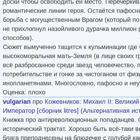
доски чтобы освободить ей место. Перечерки
романтические линии героя. Остаётся пафос
борьба с могущественным Врагом (который п
не прихлопнул назойливого дурачка миллион
способов).
Сюжет вымученно тащится к кульминации где 
высокоморальная мать-Земля (в лице своих г
всё разбросанное среди звезд человечество, 
потребительстве и гонке за чистоганом от фи
инопланетянами. Многословно, пафосно и неу
Оценка: плохо
vulgarian
про
Кожевников
:
Михаил II: Великий
Император [сборник litres]
(
Альтернативная ис
Книжка про антиреволюционных попаданцев.
исторический трактат. Хорошо быть всё-таки в
блага преподнесены на блюдечке с голубой ка