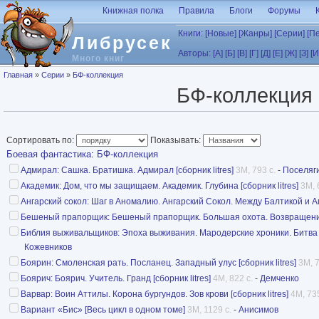
Перейти к основному содержанию
Книжная полка
Правила
Блоги
Форумы
Книги:
[Новые]
[Жанры]
[Серии]
[П
Либрусек
Авторы:
[А]
[Б]
[В]
[Г]
[Д]
[Е]
[Ж]
[З]
[И
Много книг
Вы здесь
Главная
»
Серии
»
БФ-коллекция
БФ-коллекция
Сортировать по:
Показывать:
Боевая фантастика
:
БФ-коллекция
Адмирал: Сашка. Братишка. Адмирал [сборник litres]
3M, 793 с.
-
Поселяг
Академик: Дом, что мы защищаем. Академик. Глубина [сборник litres]
3M, 
Ангарский сокол: Шаг в Аномалию. Ангарский Сокол. Между Балтикой и 
Бешеный прапорщик: Бешеный прапорщик. Большая охота. Возвращение [
Библия выживальщиков: Эпоха выживания. Мародерские хроники. Битва в п
Кожевников
Боярин: Смоленская рать. Посланец. Западный улус [сборник litres]
3M, 7
Боярич: Боярич. Учитель. Гранд [сборник litres]
4M, 822 с.
-
Демченко
Варвар: Воин Аттилы. Корона бургундов. Зов крови [сборник litres]
4M, 735
Вариант «Бис» [Весь цикл в одном томе]
3M, 1129 с.
-
Анисимов