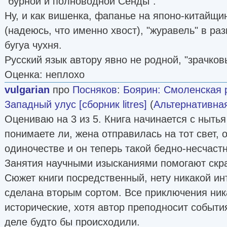
"бурной и полноводной Сенды".
Ну, и как вишенка, фапанье на японо-китайщин
(надеюсь, что именно хвост), "журавель" в ра
бугуа чухня.
Русский язык автору явно не родной, "зрачковы
Оценка: неплохо
vulgarian
про
Посняков
:
Боярин: Смоленская 
Западный улус [сборник litres]
(
Альтернативна
Оцениваю на 3 из 5. Книга начинается с нытья
понимаете ли, жена отправилась на тот свет, 
одиночестве и он теперь такой бедно-несчастн
Занятия научными изысканиями помогают скра
Сюжет книги посредственный, нету никакой ин
сделана вторым сортом. Все приключения ника
исторические, хотя автор преподносит событи
деле будто бы происходили.