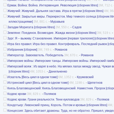
Ермак. Война: Война. Интервенция. Революция [сборник litres]
3M, 712 с.
Живучий: Живучий. Дальняя застава. Игра в прятки [сборник litres]
4M, 96
Живучий: Закрытые миры. Перекресток. Мир темного солнца [сборник li
иллюстрациями]
3M, 881 с.
-
Муравьев
Загадки Моригата [сборник litres]
2M, 550 с.
-
Садов
Земляне: Поединок. Возмездие. Жажда жизни [сборник litres]
3M, 519 с.
-
Зург: Я – выживу. Становление. Империя [первая трилогия] [сборник litres
Игра без правил: Игра без правил. Контрфевраль. Последний рывок [сборн
Избранник [сборник]
3M, 749 с.
-
Романов
Император. Завоеватель. Победитель
3M, 670 с.
-
Романов
Имперские войны: Имперские танцы. Имперские войны. Имперский гамбит 
Имперский вояж : Из варяг в небо. На мягких лапах между звезд. Чужая 
[сборник litres]
4M, 1053 с.
-
Данильченко
Искатель [Весь цикл в одном томе]
6M, 1352 с.
-
Кружевский
Истринский цикл [Весь цикл в одном томе]
4M, 1198 с.
-
Щепетнов
Князь Благовещенский: Князь Благовещенский. Наместник. Пророк [сборни
Кодекс крови
3M, 829 с.
-
Поляков
Кодекс крови. Грани реальности. Тени кукловодов
3M, 829 с.
-
Поляков
Кондотьер: Ливонский принц. Король. Потом и кровью [сборник litres]
4M, 
Концессия: Здесь обитают драконы. Туда, но не обратно. Пришел, увидел,