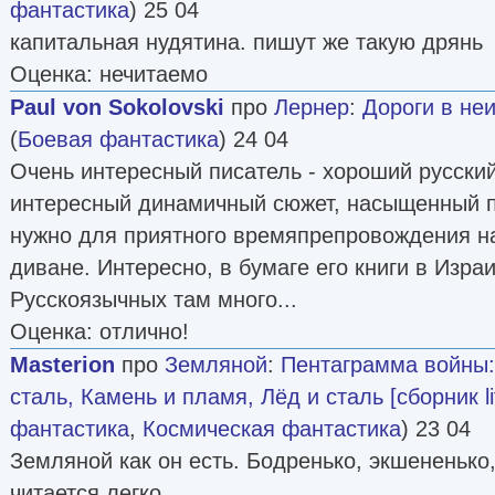
фантастика
) 25 04
капитальная нудятина. пишут же такую дрянь
Оценка: нечитаемо
Paul von Sokolovski
про
Лернер
:
Дороги в неи
(
Боевая фантастика
) 24 04
Очень интересный писатель - хороший русски
интересный динамичный сюжет, насыщенный п
нужно для приятного времяпрепровождения н
диване. Интересно, в бумаге его книги в Изр
Русскоязычных там много...
Оценка: отлично!
Masterion
про
Земляной
:
Пентаграмма войны:
сталь, Камень и пламя, Лёд и сталь [сборник li
фантастика
,
Космическая фантастика
) 23 04
Земляной как он есть. Бодренько, экшененько
читается легко.