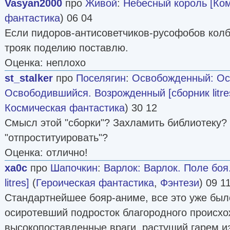
Vasyan2000
про
Живой
:
Небесный король [Ко
фантастика
) 06 04
Если пидоров-антисоветчиков-русофобов колба
трояк поделию поставлю.
Оценка: неплохо
st_stalker
про
Поселягин
:
Освобожденный: Ос
Освободившийся. Возрожденный [сборник litre
Космическая фантастика
) 30 12
Смысл этой "сборки"? Захламить библиотеку?
"отпроституировать"?
Оценка: отлично!
xa0c
про
Шапочкин
:
Варлок: Варлок. Поле боя
litres]
(
Героическая фантастика
,
Фэнтези
) 09 1
Стандартнейшее бояр-аниме, все это уже был
осиротевший подросток благородного происхо
высокопоставленные враги, растущий гарем 