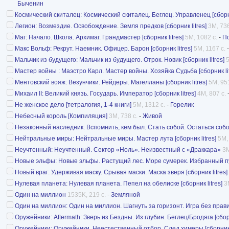
Быченин
Космический скиталец: Космический скиталец. Беглец. Управленец [сборни
Легион: Возмездие. Освобождение. Земля предков [сборник litres]
3M, 736
Маг: Начало. Школа. Архимаг. Грандмастер [сборник litres]
5M, 1082 с.
-
П
Макс Вольф: Рекрут. Наемник. Офицер. Барон [сборник litres]
5M, 1167 с.
Мальчик из будущего: Мальчик из будущего. Отрок. Новик [сборник litres]
5
Мастер войны : Маэстро Карл. Мастер войны. Хозяйка Судьба [сборник lit
Ментовский вояж: Везунчики. Рейдеры. Магелланы [сборник litres]
5M, 951
Михаил II: Великий князь. Государь. Император [сборник litres]
4M, 807 с.
Не женское дело [тетралогия, 1-4 книги]
5M, 1312 с.
-
Горелик
Небесный король [Компиляция]
3M, 738 с.
-
Живой
Незаконный наследник: Вспомнить, кем был. Стать собой. Остаться собой 
Нейтральные миры: Нейтральные миры. Мастер лута [сборник litres]
5M,
Неучтенный: Неучтенный. Сектор «Ноль». Неизвестный с «Драккара»
3M
Новые эльфы: Новые эльфы. Растущий лес. Море сумерек. Избранный путь
Новый враг: Удерживая маску. Срывая маски. Маска зверя [сборник litres]
Нулевая планета: Нулевая планета. Пепел на обелиске [сборник litres]
3
Один на миллион
1535K, 219 с.
-
Земляной
Один на миллион: Один на миллион. Шагнуть за горизонт. Игра без правил 
Оружейники: Aftermath: Зверь из Бездны. Из глубин. Беглец/Бродяга [сборн
Оружейники: Оружейники. Неестественный отбор. След химеры [сборник l