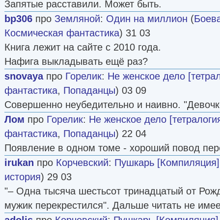
Запятые расставили. Может быть.
bp306
про
Земляной
:
Один на миллион
(
Боев
Космическая фантастика
) 31 03
Книга лежит на сайте с 2010 года.
Нафига выкладывать ещё раз?
snovaya
про
Горелик
:
Не женское дело [тетрал
фантастика
,
Попаданцы
) 03 09
Совершенно неубедительно и наивно. "Девочко
Лом
про
Горелик
:
Не женское дело [тетралогия
фантастика
,
Попаданцы
) 22 04
Появление в одном томе - хороший повод пер
irukan
про
Корчевский
:
Пушкарь [Компиляция]
история
) 29 03
"– Одна тысяча шестьсот тринадцатый от Рожд
мужик перекрестился". Дальше читать не име
adolis
про
Корчевский
:
Пушкарь [Компиляция]