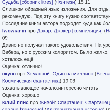
Судьба [сборник litres]
(
Фэнтези
) 15 11
Слишком образный язык изложения. Для отды
рекомендую. Под эту книгу нужно соответств
Последние книги автора подходят куда как бо
lwowianin
про
Дакар
:
Джокер [компиляция]
(
Н
09
Давно не получал такого удовольствия. На у
Вебера, но с русским колоритом. Было жалко, 
хотелось ещё.
Оценка: отлично!
скунс
про
Земляной
:
Один на миллион
(
Боева
Космическая фантастика
) 19 08
захватывающее начало,интересно читать
Оценка: хорошо
юлий плис
про
Живой
:
Спартанец: Спартанец.
сердце [трилогия]
(
Альтернативная история
) 0