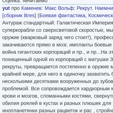
Оценка: нечитаемо
yut
про
Каменев
:
Макс Вольф: Рекрут. Наемни
[сборник litres]
(
Боевая фантастика
,
Космическ
Антураж стандартный: Галактическая Империя
суперкорабли со сверхсветовой скоростью, 
оружие (кварковый заряд чего стоит!), профес
закачиваются прямо в мозг, импланты боевые
война гигантских корпораций и пр., и пр...На э
похищенный одной из корпораций с матушки З
рекруты, превращается постепенно в оружие 
крайней мере, для него в одиночку захватить 
несколькими десятками вооруженных до зубов
проблемой. Все сопровождается хардкорным 
крови и мозгов, сломанными костями, свернут
обилия роялей в кустах и разных плюшек для Г
инопланетянки разных рацветок и рас , строй