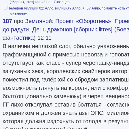
[сборник, litres]
4M, 457 с.
-
Скворцов
Телефон милиции 02: Алло, милиция? Алло, КГБ? Алло, помогите хоть кто-
Матвиенко
187
про
Земляной
:
Проект «Оборотень»: Прое
до радуги. День драконов [сборник litres]
(
Боев
фантастика
) 12 11
В наличии неплохой слог, обильно унавоженн
графоманщиной с примесью новояза и гоповат
отсутствует как класс - супер черепашку-нинд
зачуханых зека, королевских снайперов автор
поместил под галёркой со сбродом заплативш
возможность глянуть на короля, или с комфор
болт(опционально каменюку) в череп венцено
ГГ лихо отколупал оставив болтатья - согласн
охранником и должен знать азы ОПС, миллио
которая должна издохнуть от голода в резуль