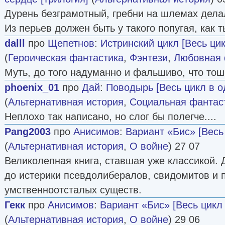
Дурень безграмотный, гребни на шлемах делал
Из перьев должен быть у такого попугая, как т
dalll
про
Щепетнов
:
Истринский цикл [Весь ци
(
Героическая фантастика
,
Фэнтези
,
Любовная 
Муть, до того надуманно и фальшиво, что тош
phoenix_01
про
Дай
:
Поводырь [Весь цикл в о
(
Альтернативная история
,
Социальная фантас
Неплохо так написано, но слог бы полегче....
Pang2003
про
Анисимов
:
Вариант «Бис» [Весь
(
Альтернативная история
,
О войне
) 27 07
Великолепная книга, ставшая уже классикой.
до истерики псевдолибералов, свидомитов и 
умственноотсталых существ.
Гекк
про
Анисимов
:
Вариант «Бис» [Весь цикл
(
Альтернативная история
,
О войне
) 29 06