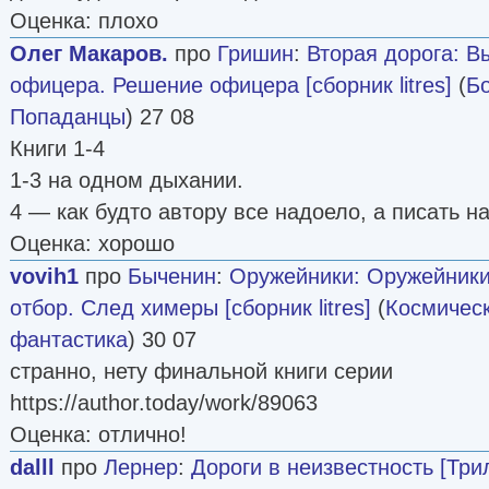
Оценка: плохо
Олег Макаров.
про
Гришин
:
Вторая дорога: В
офицера. Решение офицера [сборник litres]
(
Б
Попаданцы
) 27 08
Книги 1-4
1-3 на одном дыхании.
4 — как будто автору все надоело, а писать н
Оценка: хорошо
vovih1
про
Быченин
:
Оружейники: Оружейники
отбор. След химеры [сборник litres]
(
Космичес
фантастика
) 30 07
странно, нету финальной книги серии
https://author.today/work/89063
Оценка: отлично!
dalll
про
Лернер
:
Дороги в неизвестность [Три