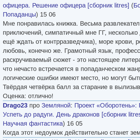
офицера. Решение офицера [сборник litres]
(
Б
Попаданцы
) 15 06
Мне понравилась книжка. Весьма развлекател
приключений, симпатичный мне ГГ, несколько 
ещё ждать от контрразведчика), море крови, р
любовь, конечно же. Грамотный язык, профес
раскручиваемый сюжет - это настоящее литер
что нечасто встречается в попаданческом жан
логические ошибки имеют место, но могут быт
Твёрдая четвёрка балл за старание в вылизыв
Оценка: отлично!
Drago23
про
Земляной
:
Проект «Оборотень»: 
Успеть до радуги. День драконов [сборник litre
Научная фантастика
) 16 05
Когда этот недоумок действительно станет зе