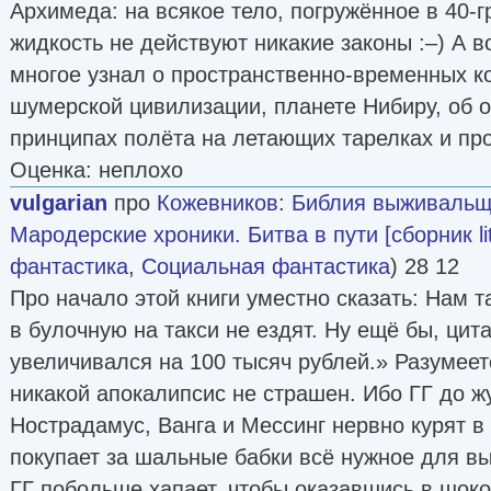
Архимеда: на всякое тело, погружённое в 40-
жидкость не действуют никакие законы :–) А в
многое узнал о пространственно-временных ко
шумерской цивилизации, планете Нибиру, об
принципах полёта на летающих тарелках и пр
Оценка: неплохо
vulgarian
про
Кожевников
:
Библия выживальщ
Мародерские хроники. Битва в пути [сборник lit
фантастика
,
Социальная фантастика
) 28 12
Про начало этой книги уместно сказать: Нам 
в булочную на такси не ездят. Ну ещё бы, ци
увеличивался на 100 тысяч рублей.» Разумеет
никакой апокалипсис не страшен. Ибо ГГ до ж
Нострадамус, Ванга и Мессинг нервно курят в
покупает за шальные бабки всё нужное для вы
ГГ побольше хапает, чтобы оказавшись в шок