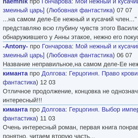
naemnik
про
Гончарова
:
Мой нежный и кусачий 
змеиный царь]
(
Любовная фантастика
) 07 07
...на самом деле-Ее нежный и кусачий член..." Б
представляю всю глубину чувств этого Василю
обнаружившего у Анны этакое, нежно его пок
-Antony-
про
Гончарова
:
Мой нежный и кусачий 
змеиный царь]
(
Любовная фантастика
) 06 07
Название неправильное,на самом деле-Ее неж
киманта
про
Долгова
:
Герцогиня. Право крови [
фантастика
) 12 03
Отличное продолжение, концовка не однознач
интересный!!!
киманта
про
Долгова
:
Герцогиня. Выбор импера
фантастика
) 11 03
Очень интересный роман, первая книга понрав
понятно, читаем вторую часть...