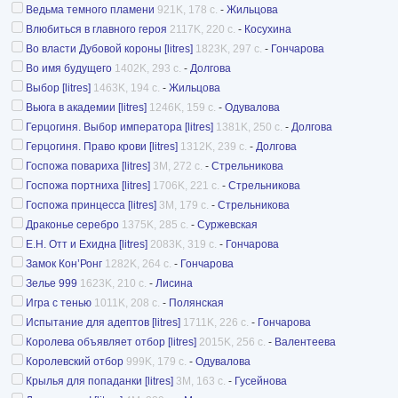
Ведьма темного пламени
921K, 178 с.
-
Жильцова
Влюбиться в главного героя
2117K, 220 с.
-
Косухина
Во власти Дубовой короны [litres]
1823K, 297 с.
-
Гончарова
Во имя будущего
1402K, 293 с.
-
Долгова
Выбор [litres]
1463K, 194 с.
-
Жильцова
Вьюга в академии [litres]
1246K, 159 с.
-
Одувалова
Герцогиня. Выбор императора [litres]
1381K, 250 с.
-
Долгова
Герцогиня. Право крови [litres]
1312K, 239 с.
-
Долгова
Госпожа повариха [litres]
3M, 272 с.
-
Стрельникова
Госпожа портниха [litres]
1706K, 221 с.
-
Стрельникова
Госпожа принцесса [litres]
3M, 179 с.
-
Стрельникова
Драконье серебро
1375K, 285 с.
-
Суржевская
Е.Н. Отт и Ехидна [litres]
2083K, 319 с.
-
Гончарова
Замок Кон’Ронг
1282K, 264 с.
-
Гончарова
Зелье 999
1623K, 210 с.
-
Лисина
Игра с тенью
1011K, 208 с.
-
Полянская
Испытание для адептов [litres]
1711K, 226 с.
-
Гончарова
Королева объявляет отбор [litres]
2015K, 256 с.
-
Валентеева
Королевский отбор
999K, 179 с.
-
Одувалова
Крылья для попаданки [litres]
3M, 163 с.
-
Гусейнова