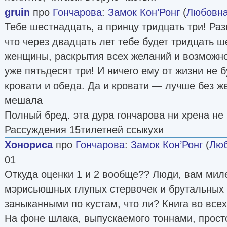
gruin
про
Гончарова
:
Замок Кон’Ронг
(
Любовна
Тебе шестнадцать, а принцу тридцать три! Раз
что через двадцать лет тебе будет тридцать ш
женщины, раскрытия всех желаний и возможно
уже пятьдесят три! И ничего ему от жизни не 
кровати и обеда. Да и кровати — лучше без ж
мешала
Полный бред. эта дура гончарова ни хрена не
Рассуждения 15тилетней ссыкухи
Хонориса
про
Гончарова
:
Замок Кон’Ронг
(
Люб
01
Откуда оценки 1 и 2 вообще?? Люди, вам миле
мэрисьюшных глупых стервочек и брутальных 
заныканными по кустам, что ли? Книга во все
На фоне шлака, выпускаемого тоннами, прост