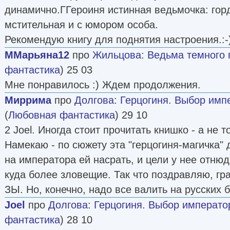
динамично.ГГероиня истинная ведьмочка: гор
мстительная и с юмором особа.
Рекомендую книгу для поднятия настроения.:-
ММарьяна12
про
Жильцова
:
Ведьма темного
фантастика
) 25 03
Мне понравилось :) Ждем продолжения.
Миррима
про
Долгова
:
Герцогиня. Выбор импер
(
Любовная фантастика
) 29 10
2 Joel. Иногда стоит прочитать книшко - а не 
Намекаю - по сюжету эта "герцогиня-магичка" 
на императора ей насрать, и цели у нее отню
куда более зловещие. Так что поздравляю, г
ЗЫ. Но, конечно, надо все валить на русских б
Joel
про
Долгова
:
Герцогиня. Выбор императора
фантастика
) 28 10