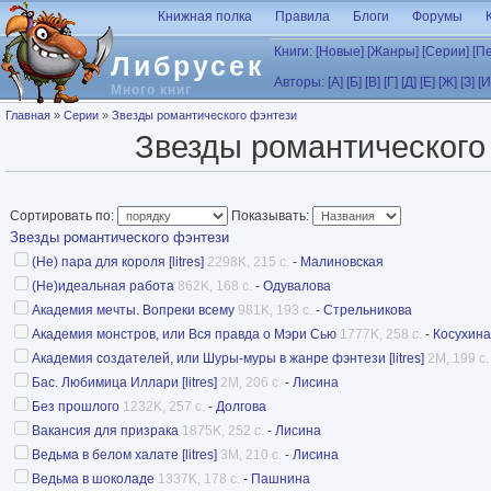
Перейти к основному содержанию
Книжная полка
Правила
Блоги
Форумы
Книги:
[Новые]
[Жанры]
[Серии]
[П
Либрусек
Авторы:
[А]
[Б]
[В]
[Г]
[Д]
[Е]
[Ж]
[З]
[И
Много книг
Вы здесь
Главная
»
Серии
»
Звезды романтического фэнтези
Звезды романтического
Сортировать по:
Показывать:
Звезды романтического фэнтези
(Не) пара для короля [litres]
2298K, 215 с.
-
Малиновская
(Не)идеальная работа
862K, 168 с.
-
Одувалова
Академия мечты. Вопреки всему
981K, 193 с.
-
Стрельникова
Академия монстров, или Вся правда о Мэри Сью
1777K, 258 с.
-
Косухина
Академия создателей, или Шуры-муры в жанре фэнтези [litres]
2M, 199 с.
Бас. Любимица Иллари [litres]
2M, 206 с.
-
Лисина
Без прошлого
1232K, 257 с.
-
Долгова
Вакансия для призрака
1875K, 252 с.
-
Лисина
Ведьма в белом халате [litres]
3M, 210 с.
-
Лисина
Ведьма в шоколаде
1337K, 178 с.
-
Пашнина