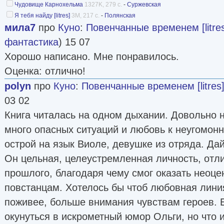
Чудовище Карнохельма
1327K, 279 с.
-
Суржевская
Я тебя найду [litres]
3M, 217 с.
-
Полянская
мила7
про
Куно
:
Повенчанные временем [litre
фантастика
) 15 07
Хорошо написано. Мне понравилось.
Оценка: отлично!
polyn
про
Куно
:
Повенчанные временем [litres
03 02
Книга читалась на одном дыхании. Довольно 
много опасных ситуаций и любовь к неугомонн
острой на язык Виоле, девушке из отряда. Да
Он цельная, целеустремленная личность, отл
прошлого, благодаря чему смог оказать неоце
повстанцам. Хотелось бы чтоб любовная лини
поживее, больше внимания чувствам героев. 
окунуться в искрометный юмор Ольги, но что 