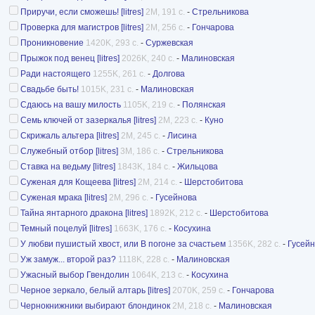
Приручи, если сможешь! [litres]
2M, 191 с.
-
Стрельникова
Проверка для магистров [litres]
2M, 256 с.
-
Гончарова
Проникновение
1420K, 293 с.
-
Суржевская
Прыжок под венец [litres]
2026K, 240 с.
-
Малиновская
Ради настоящего
1255K, 261 с.
-
Долгова
Свадьбе быть!
1015K, 231 с.
-
Малиновская
Сдаюсь на вашу милость
1105K, 219 с.
-
Полянская
Семь ключей от зазеркалья [litres]
2M, 223 с.
-
Куно
Скрижаль альтера [litres]
2M, 245 с.
-
Лисина
Служебный отбор [litres]
3M, 186 с.
-
Стрельникова
Ставка на ведьму [litres]
1843K, 184 с.
-
Жильцова
Суженая для Кощеева [litres]
2M, 214 с.
-
Шерстобитова
Суженая мрака [litres]
2M, 296 с.
-
Гусейнова
Тайна янтарного дракона [litres]
1892K, 212 с.
-
Шерстобитова
Темный поцелуй [litres]
1663K, 176 с.
-
Косухина
У любви пушистый хвост, или В погоне за счастьем
1356K, 282 с.
-
Гусей
Уж замуж... второй раз?
1118K, 228 с.
-
Малиновская
Ужасный выбор Гвендолин
1064K, 213 с.
-
Косухина
Черное зеркало, белый алтарь [litres]
2070K, 259 с.
-
Гончарова
Чернокнижники выбирают блондинок
2M, 218 с.
-
Малиновская