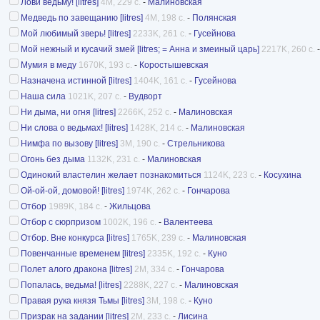
Лови ведьму! [litres]
4M, 229 с.
-
Малиновская
Медведь по завещанию [litres]
4M, 198 с.
-
Полянская
Мой любимый зверь! [litres]
2233K, 261 с.
-
Гусейнова
Мой нежный и кусачий змей [litres; = Анна и змеиный царь]
2217K, 260 с.
Мумия в меду
1670K, 193 с.
-
Коростышевская
Назначена истинной [litres]
1404K, 161 с.
-
Гусейнова
Наша сила
1021K, 207 с.
-
Вудворт
Ни дыма, ни огня [litres]
2266K, 252 с.
-
Малиновская
Ни слова о ведьмах! [litres]
1428K, 214 с.
-
Малиновская
Нимфа по вызову [litres]
3M, 190 с.
-
Стрельникова
Огонь без дыма
1132K, 231 с.
-
Малиновская
Одинокий властелин желает познакомиться
1124K, 223 с.
-
Косухина
Ой-ой-ой, домовой! [litres]
1974K, 262 с.
-
Гончарова
Отбор
1989K, 184 с.
-
Жильцова
Отбор с сюрпризом
1002K, 196 с.
-
Валентеева
Отбор. Вне конкурса [litres]
1765K, 239 с.
-
Малиновская
Повенчанные временем [litres]
2335K, 192 с.
-
Куно
Полет алого дракона [litres]
2M, 334 с.
-
Гончарова
Попалась, ведьма! [litres]
2288K, 227 с.
-
Малиновская
Правая рука князя Тьмы [litres]
3M, 198 с.
-
Куно
Призрак на задании [litres]
2M, 233 с.
-
Лисина