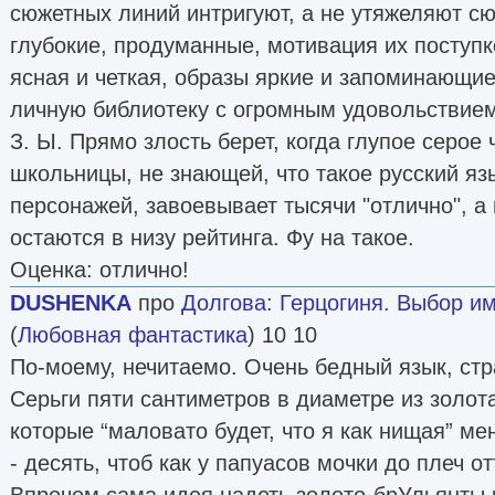
сюжетных линий интригуют, а не утяжеляют с
глубокие, продуманные, мотивация их поступк
ясная и четкая, образы яркие и запоминающие
личную библиотеку с огромным удовольствием
З. Ы. Прямо злость берет, когда глупое серое 
школьницы, не знающей, что такое русский яз
персонажей, завоевывает тысячи "отлично", а 
остаются в низу рейтинга. Фу на такое.
Оценка: отлично!
DUSHENKA
про
Долгова
:
Герцогиня. Выбор имп
(
Любовная фантастика
) 10 10
По-моему, нечитаемо. Очень бедный язык, стр
Серьги пяти сантиметров в диаметре из золот
которые “маловато будет, что я как нищая” ме
- десять, чтоб как у папуасов мочки до плеч о
Впрочем сама идея надеть золото-брУльянты 