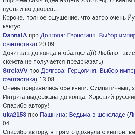
пусть и во дворец...
Короче, полное ощущение, что автор очень Йу
кактус.
DannaIA
про
Долгова
:
Герцогиня. Выбор импера
фантастика
) 20 09
Дочитала до конца и обалдела))) Люблю такие
сюжета не получается предсказать)
StrelaVV
про
Долгова
:
Герцогиня. Выбор импера
фантастика
) 13 08
Очень понравились обе книги. Симпатичный, 
Интрига выдержана до конца. Хороший русский
Спасибо автору!
uka2153
про
Пашнина
:
Ведьма в шоколаде
(
Л
04
Спасибо автору, я прям отдохнула с книгой, в