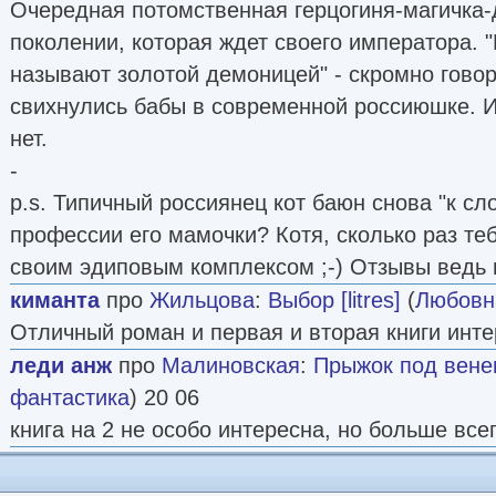
Очередная потомственная герцогиня-магичка-
поколении, которая ждет своего императора. 
называют золотой демоницей" - скромно гово
свихнулись бабы в современной россиюшке. Ин
нет.
-
p.s. Типичный россиянец кот баюн снова "к сл
профессии его мамочки? Котя, сколько раз теб
своим эдиповым комплексом ;-) Отзывы ведь м
киманта
про
Жильцова
:
Выбор [litres]
(
Любовн
Отличный роман и первая и вторая книги инте
леди анж
про
Малиновская
:
Прыжок под венец 
фантастика
) 20 06
книга на 2 не особо интересна, но больше всег