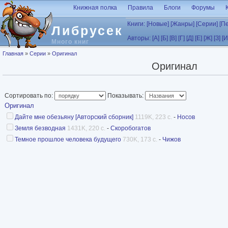
Перейти к основному содержанию
Книжная полка
Правила
Блоги
Форумы
Книги:
[Новые]
[Жанры]
[Серии]
[П
Либрусек
Авторы:
[А]
[Б]
[В]
[Г]
[Д]
[Е]
[Ж]
[З]
[И
Много книг
Вы здесь
Главная
»
Серии
»
Оригинал
Оригинал
Сортировать по:
Показывать:
Оригинал
Дайте мне обезьяну [Авторский сборник]
1119K, 223 с.
-
Носов
Земля безводная
1431K, 220 с.
-
Скоробогатов
Темное прошлое человека будущего
730K, 173 с.
-
Чижов