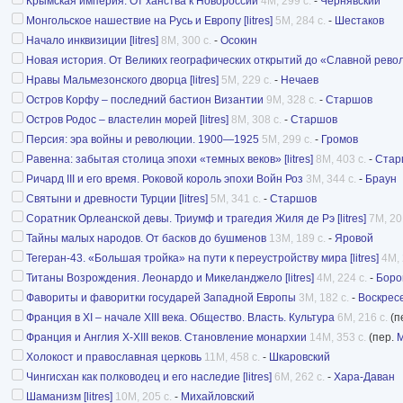
Крымская империя. От ханства к Новороссии
4M, 299 с.
-
Чернявский
Монгольское нашествие на Русь и Европу [litres]
5M, 284 с.
-
Шестаков
Начало инквизиции [litres]
8M, 300 с.
-
Осокин
Новая история. От Великих географических открытий до «Славной рев
Нравы Мальмезонского дворца [litres]
5M, 229 с.
-
Нечаев
Остров Корфу – последний бастион Византии
9M, 328 с.
-
Старшов
Остров Родос – властелин морей [litres]
8M, 308 с.
-
Старшов
Персия: эра войны и революции. 1900—1925
5M, 299 с.
-
Громов
Равенна: забытая столица эпохи «темных веков» [litres]
8M, 403 с.
-
Стар
Ричард III и его время. Роковой король эпохи Войн Роз
3M, 344 с.
-
Браун
Святыни и древности Турции [litres]
5M, 341 с.
-
Старшов
Соратник Орлеанской девы. Триумф и трагедия Жиля де Рэ [litres]
7M, 20
Тайны малых народов. От басков до бушменов
13M, 189 с.
-
Яровой
Тегеран-43. «Большая тройка» на пути к переустройству мира [litres]
4M, 
Титаны Возрождения. Леонардо и Микеланджело [litres]
4M, 224 с.
-
Боро
Фавориты и фаворитки государей Западной Европы
3M, 182 с.
-
Воскрес
Франция в XI – начале XIII века. Общество. Власть. Культура
6M, 216 с.
(п
Франция и Англия X-XIII веков. Становление монархии
14M, 353 с.
(пер.
М
Холокост и православная церковь
11M, 458 с.
-
Шкаровский
Чингисхан как полководец и его наследие [litres]
6M, 262 с.
-
Хара-Даван
Шаманизм [litres]
10M, 205 с.
-
Михайловский