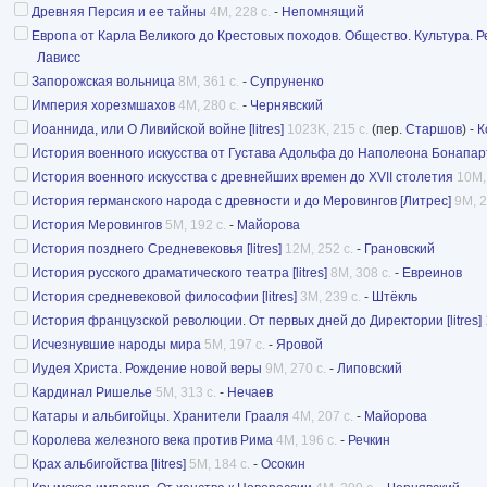
Древняя Персия и ее тайны
4M, 228 с.
-
Непомнящий
Европа от Карла Великого до Крестовых походов. Общество. Культура. Р
Лависс
Запорожская вольница
8M, 361 с.
-
Супруненко
Империя хорезмшахов
4M, 280 с.
-
Чернявский
Иоаннида, или О Ливийской войне [litres]
1023K, 215 с.
(пер.
Старшов
) -
К
История военного искусства от Густава Адольфа до Наполеона Бонапар
История военного искусства с древнейших времен до XVII столетия
10M,
История германского народа с древности и до Меровингов [Литрес]
9M, 2
История Меровингов
5M, 192 с.
-
Майорова
История позднего Средневековья [litres]
12M, 252 с.
-
Грановский
История русского драматического театра [litres]
8M, 308 с.
-
Евреинов
История средневековой философии [litres]
3M, 239 с.
-
Штёкль
История французской революции. От первых дней до Директории [litres]
Исчезнувшие народы мира
5M, 197 с.
-
Яровой
Иудея Христа. Рождение новой веры
9M, 270 с.
-
Липовский
Кардинал Ришелье
5M, 313 с.
-
Нечаев
Катары и альбигойцы. Хранители Грааля
4M, 207 с.
-
Майорова
Королева железного века против Рима
4M, 196 с.
-
Речкин
Крах альбигойства [litres]
5M, 184 с.
-
Осокин