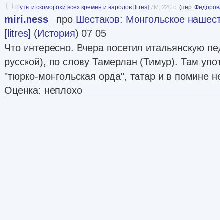
Шуты и скоморохи всех времен и народов [litres]
7M, 220 с.
(пер.
Федоров
miri.ness_
про
Шестаков
:
Монгольское нашест
[litres]
(
История
) 07 05
Что интересно. Вчера посетил итальянскую п
русской), по слову Тамерлан (Тимур). Там уп
"тюрко-монгольская орда", татар и в помине не
Оценка: неплохо