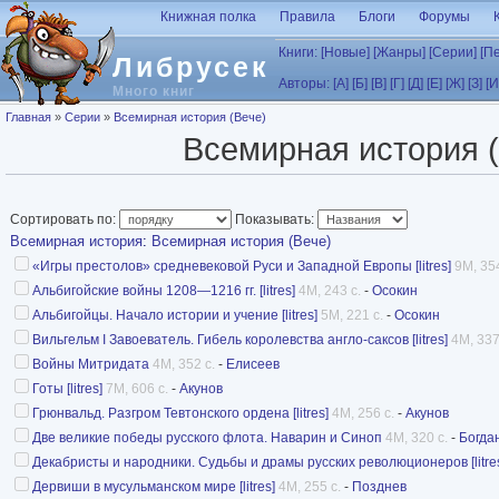
Перейти к основному содержанию
Книжная полка
Правила
Блоги
Форумы
Книги:
[Новые]
[Жанры]
[Серии]
[П
Либрусек
Авторы:
[А]
[Б]
[В]
[Г]
[Д]
[Е]
[Ж]
[З]
[И
Много книг
Вы здесь
Главная
»
Серии
»
Всемирная история (Вече)
Всемирная история (
Сортировать по:
Показывать:
Всемирная история
:
Всемирная история (Вече)
«Игры престолов» средневековой Руси и Западной Европы [litres]
9M, 354
Альбигойские войны 1208—1216 гг. [litres]
4M, 243 с.
-
Осокин
Альбигойцы. Начало истории и учение [litres]
5M, 221 с.
-
Осокин
Вильгельм I Завоеватель. Гибель королевства англо-саксов [litres]
4M, 337
Войны Митридата
4M, 352 с.
-
Елисеев
Готы [litres]
7M, 606 с.
-
Акунов
Грюнвальд. Разгром Тевтонского ордена [litres]
4M, 256 с.
-
Акунов
Две великие победы русского флота. Наварин и Синоп
4M, 320 с.
-
Богда
Декабристы и народники. Судьбы и драмы русских революционеров [litre
Дервиши в мусульманском мире [litres]
4M, 255 с.
-
Позднев