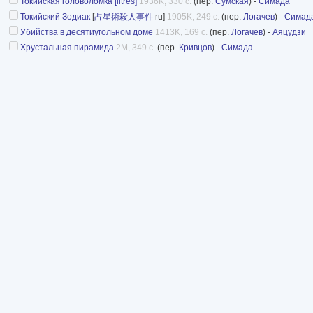
Токийская головоломка [litres]
1936K, 330 с.
(пер.
Сумская
) -
Симада
Токийский Зодиак
[
占星術殺人事件
ru]
1905K, 249 с.
(пер.
Логачев
) -
Симад
Убийства в десятиугольном доме
1413K, 169 с.
(пер.
Логачев
) -
Аяцудзи
Хрустальная пирамида
2M, 349 с.
(пер.
Кривцов
) -
Симада