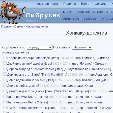
Перейти к основному содержанию
Книжная полка
Правила
Блоги
Форумы
Книги:
[Новые]
[Жанры]
[Серии]
[П
Либрусек
Авторы:
[А]
[Б]
[В]
[Г]
[Д]
[Е]
[Ж]
[З]
[И
Много книг
Вы здесь
Главная
»
Серии
»
Хонкаку-детектив
Хонкаку-детектив
Сортировать по:
Показывать:
Хонкаку-детектив
Голова на серебряном блюде [litres]
3M, 422 с.
(пер.
Сумская
) -
Симада
Двойник с лунной дамбы [litres]
1433K, 224 с.
(пер.
Логачев
) -
Симада
Дерево-людоед с Темного холма [litres]
[
Kurayamizaka no Hitokui no Ki
ru]
Дом кривых стен [litres]
[
斜め屋敷の犯罪
ru]
1699K, 193 с.
(пер.
Логачев
) -
С
Дом с водяными колесами [litres]
1395K, 149 с.
(пер.
Котляр
) -
Аяцудзи
Дом с синей комнатой
1682K, 217 с.
(пер.
Шерегеда
) -
Онда
Дом-убийца в кольце огня [litres]
[
Gurenkan no Satsujin
ru]
1554K, 198 с.
(п
Кисть ее руки. Книга 1 [litres]
1553K, 283 с.
(пер.
Кривцов
) -
Симада
Кисть ее руки. Книга 2 [litres]
1748K, 306 с.
(пер.
Кривцов
) -
Симада
Смерть среди бессмертных [litres]
1846K, 210 с.
(пер.
Логачев
) -
Имамура