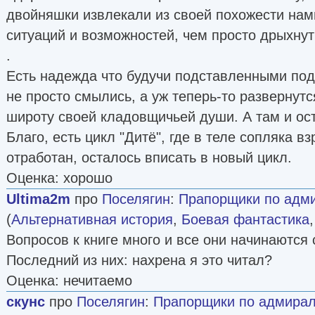
двойняшки извлекали из своей похожести на
ситуаций и возможностей, чем просто дрыхнут
.
Есть надежда что будучи подставленными под
не просто смылись, а уж теперь-то развернут
широту своей кладовщичьей души. А там и ост
Благо, есть цикл "Дитё", где в теле сопляка 
отработан, осталось вписать в новый цикл.
Оценка: хорошо
Ultima2m
про
Поселягин
:
Прапорщики по адмир
(
Альтернативная история
,
Боевая фантастика
Вопросов к книге много и все они начинаются 
Последний из них: нахрена я это читал?
Оценка: нечитаемо
скунс
про
Поселягин
:
Прапорщики по адмиралте