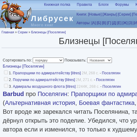
Перейти к основному содержанию
Книжная полка
Правила
Блоги
Форумы
Книги:
[Новые]
[Жанры]
[Серии]
[П
Либрусек
Авторы:
[А]
[Б]
[В]
[Г]
[Д]
[Е]
[Ж]
[З]
[И
Много книг
Вы здесь
Главная
»
Серии
»
Близнецы [Поселягин]
Близнецы [Поселя
Сортировать по:
Показывать:
Близнецы [Поселягин]
1.
Прапорщики по адмиралтейству [litres]
2M, 268 с.
-
Поселягин
2.
Поручики по адмиралтейству [litres]
2M, 271 с.
-
Поселягин
3.
Адмиралы воздушного флота [litres]
2244K, 268 с.
-
Поселягин
Barbud
про
Поселягин
:
Прапорщики по адмиралт
(
Альтернативная история
,
Боевая фантастика
Вот вроде же зарекался читать Поселянина, так
дёрнул открыть это поделие. Убедился, что ур
автора если и изменился, то только к худшем