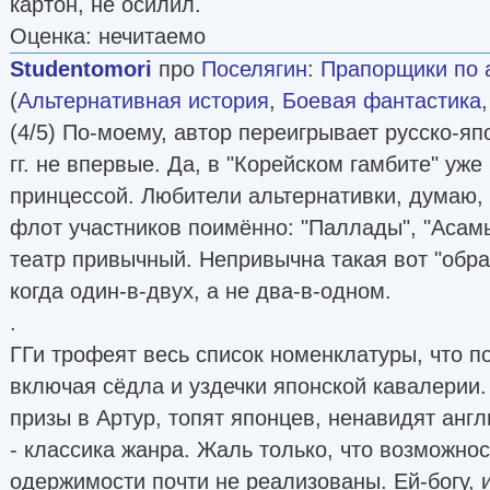
картон, не осилил.
Оценка: нечитаемо
Studentomori
про
Поселягин
:
Прапорщики по а
(
Альтернативная история
,
Боевая фантастика
(4/5) По-моему, автор переигрывает русско-я
гг. не впервые. Да, в "Корейском гамбите" уж
принцессой. Любители альтернативки, думаю,
флот участников поимённо: "Паллады", "Асамы
театр привычный. Непривычна такая вот "обр
когда один-в-двух, а не два-в-одном.
.
ГГи трофеят весь список номенклатуры, что по
включая сёдла и уздечки японской кавалерии
призы в Артур, топят японцев, ненавидят англ
- классика жанра. Жаль только, что возможно
одержимости почти не реализованы. Ей-богу,