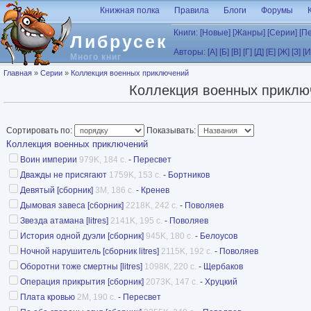
Перейти к основному содержанию
Книжная полка
Правила
Блоги
Форумы
Книги:
[Новые]
[Жанры]
[Серии]
[П
Либрусек
Авторы:
[А]
[Б]
[В]
[Г]
[Д]
[Е]
[Ж]
[З]
[И
Много книг
Вы здесь
Главная
»
Серии
»
Коллекция военных приключений
Коллекция военных приклю
Сортировать по:
Показывать:
Коллекция военных приключений
Воин империи
979K, 184 с.
-
Пересвет
Дважды не присягают
1759K, 153 с.
-
Бортников
Девятый [сборник]
3M, 186 с.
-
Кренев
Дымовая завеса [сборник]
2218K, 242 с.
-
Поволяев
Звезда атамана [litres]
2141K, 195 с.
-
Поволяев
История одной дуэли [сборник]
945K, 180 с.
-
Белоусов
Ночной нарушитель [сборник litres]
2115K, 192 с.
-
Поволяев
Оборотни тоже смертны [litres]
1098K, 220 с.
-
Щербаков
Операция прикрытия [сборник]
2073K, 147 с.
-
Хруцкий
Плата кровью
2M, 190 с.
-
Пересвет