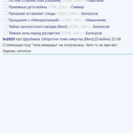
По обе стороны огня [сборник]
2255K, 240 с.
-
Поволяев
Приемные дети войны
770K, 158 с.
-
Гаммер
Призраки оставляют следы
1901K, 199 с.
-
Белоусов
Прощание с «Императрицей»
2138K, 240 с.
-
Иваниченко
Тайны захолустного городка [litres]
1225K, 169 с.
-
Белоусов
Темнее ночь перед рассветом
2030K, 224 с.
-
Белоусов
lin2820
про
Щербаков
:
Оборотни тоже смертны [litres]
(
О войне
) 22 08
Стилизация под "типа мемуары" не получилась. Чего то не хватает.
Оценка: неплохо